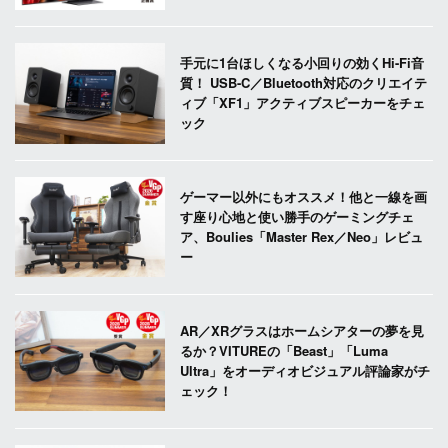
手元に1台ほしくなる小回りの効くHi-Fi音
質！ USB-C／Bluetooth対応のクリエイテ
ィブ「XF1」アクティブスピーカーをチェ
ック
ゲーマー以外にもオススメ！他と一線を画
す座り心地と使い勝手のゲーミングチェ
ア、Boulies「Master Rex／Neo」レビュ
ー
AR／XRグラスはホームシアターの夢を見
るか？VITUREの「Beast」「Luma
Ultra」をオーディオビジュアル評論家がチ
ェック！