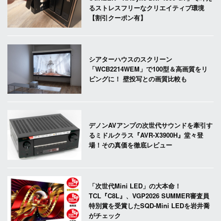
るストレスフリーなクリエイティブ環境
【割引クーポン有】
シアターハウスのスクリーン
「WCB2214WEM」で100型＆高画質をリ
ビングに！ 壁投写との画質比較も
デノンAVアンプの次世代サウンドを牽引す
るミドルクラス『AVR-X3900H』堂々登
場！その真価を徹底レビュー
「次世代Mini LED」の大本命！
TCL『C8L』、VGP2026 SUMMER審査員
特別賞を受賞したSQD-Mini LEDを岩井喬
がチェック