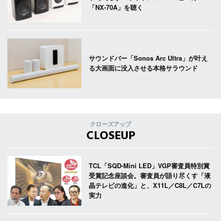
「NX-70A」を聴く
サウンドバー「Sonos Arc Ultra」が叶え
る大画面に没入させる本格サラウンド
クローズアップ
CLOSEUP
TCL「SQD-Mini LED」VGP審査員特別賞
受賞記念座談会。審査員が語り尽くす「液
晶テレビの進化」と、X11L／C8L／C7Lの
実力