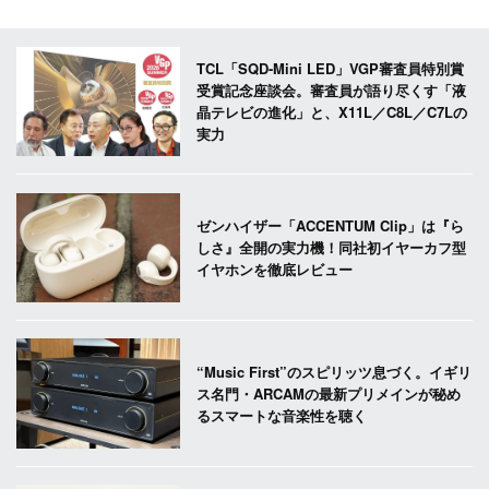
TCL「SQD-Mini LED」VGP審査員特別賞
受賞記念座談会。審査員が語り尽くす「液
晶テレビの進化」と、X11L／C8L／C7Lの
実力
ゼンハイザー「ACCENTUM Clip」は『ら
しさ』全開の実力機！同社初イヤーカフ型
イヤホンを徹底レビュー
“Music First”のスピリッツ息づく。イギリ
ス名門・ARCAMの最新プリメインが秘め
るスマートな音楽性を聴く