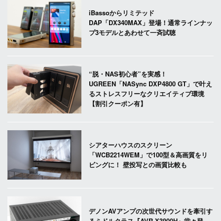
iBassoからリミテッド
DAP「DX340MAX」登場！通常ラインナッ
プ3モデルとあわせて一斉試聴
“脱・NAS初心者”を実感！
UGREEN「NASync DXP4800 GT」で叶え
るストレスフリーなクリエイティブ環境
【割引クーポン有】
シアターハウスのスクリーン
「WCB2214WEM」で100型＆高画質をリ
ビングに！ 壁投写との画質比較も
デノンAVアンプの次世代サウンドを牽引す
るミドルクラス『AVR-X3900H』堂々登