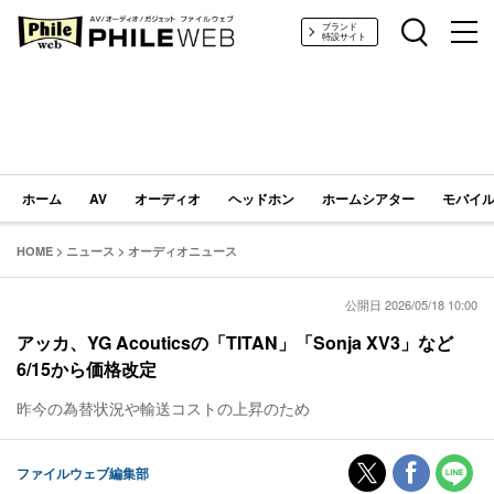
PHILE WEB｜AV/オーディオ/ガジェット
ブランド
特設サイト
ホーム
AV
オーディオ
ヘッドホン
ホームシアター
モバイル
HOME
>
ニュース
>
オーディオニュース
公開日 2026/05/18 10:00
アッカ、YG Acouticsの「TITAN」「Sonja XV3」など
6/15から価格改定
昨今の為替状況や輸送コストの上昇のため
ファイルウェブ編集部