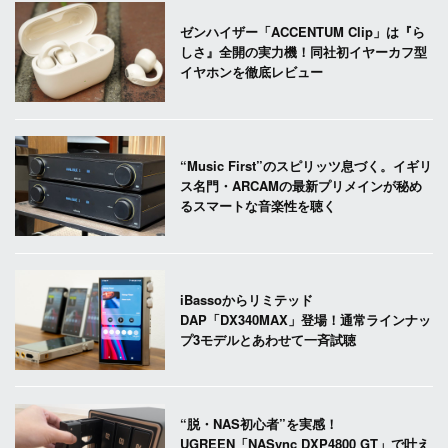
ゼンハイザー「ACCENTUM Clip」は『ら
しさ』全開の実力機！同社初イヤーカフ型
イヤホンを徹底レビュー
“Music First”のスピリッツ息づく。イギリ
ス名門・ARCAMの最新プリメインが秘め
るスマートな音楽性を聴く
iBassoからリミテッド
DAP「DX340MAX」登場！通常ラインナッ
プ3モデルとあわせて一斉試聴
“脱・NAS初心者”を実感！
UGREEN「NASync DXP4800 GT」で叶え