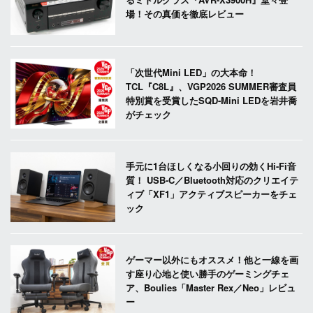
場！その真価を徹底レビュー
「次世代Mini LED」の大本命！
TCL『C8L』、VGP2026 SUMMER審査員
特別賞を受賞したSQD-Mini LEDを岩井喬
がチェック
手元に1台ほしくなる小回りの効くHi-Fi音
質！ USB-C／Bluetooth対応のクリエイテ
ィブ「XF1」アクティブスピーカーをチェ
ック
ゲーマー以外にもオススメ！他と一線を画
す座り心地と使い勝手のゲーミングチェ
ア、Boulies「Master Rex／Neo」レビュ
ー