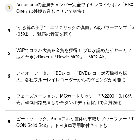
Acoustuneの金属チャンバー完全ワイヤレスイヤホン「HSX
3
One」は外観も音もクリアで爽快！
“引き算の美学”、エソテリックの真髄。A級パワーアンプ「S
4
-05XE」、魅惑の音質を聴く
VGPでコスパ大賞＆金賞を獲得！ プロが認めたイヤーカフ
5
型イヤホンBaseus「Bowie MC2」「MC2 Air」
アイオーデータ、「BDレコ」「DVDレコ」対応機種を拡
6
大。各社ブルーレイレコーダーからのダビングが可能に
フェーズメーション、MCカートリッジ「PP-2200」9/10発
7
売。磁気回路見直しやチタンボディ新採用で音質強化
ビートソニック、6mmアルミ筐体の車載サブウーファー「T
8
OON Solid Box」。トヨタ車専用取付キットも