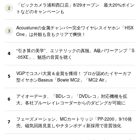
「ビックカメラ浦和西口店」8/29オープン 最大20%ポイン
2
トなどのキャンペーンも
Acoustuneの金属チャンバー完全ワイヤレスイヤホン「HSX
3
One」は外観も音もクリアで爽快！
“引き算の美学”、エソテリックの真髄。A級パワーアンプ「S
4
-05XE」、魅惑の音質を聴く
VGPでコスパ大賞＆金賞を獲得！ プロが認めたイヤーカフ
5
型イヤホンBaseus「Bowie MC2」「MC2 Air」
アイオーデータ、「BDレコ」「DVDレコ」対応機種を拡
6
大。各社ブルーレイレコーダーからのダビングが可能に
フェーズメーション、MCカートリッジ「PP-2200」9/10発
7
売。磁気回路見直しやチタンボディ新採用で音質強化