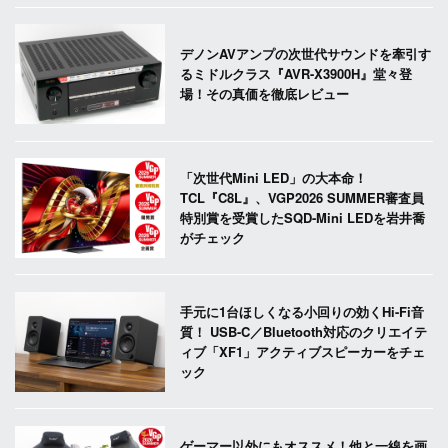
デノンAVアンプの次世代サウンドを牽引す
るミドルクラス『AVR-X3900H』堂々登
場！その真価を徹底レビュー
「次世代Mini LED」の大本命！
TCL『C8L』、VGP2026 SUMMER審査員
特別賞を受賞したSQD-Mini LEDを岩井喬
がチェック
手元に1台ほしくなる小回りの効くHi-Fi音
質！ USB-C／Bluetooth対応のクリエイテ
ィブ「XF1」アクティブスピーカーをチェ
ック
ゲーマー以外にもオススメ！他と一線を画