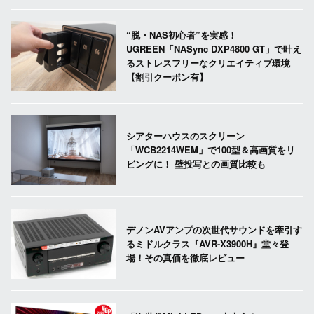
“脱・NAS初心者”を実感！
UGREEN「NASync DXP4800 GT」で叶え
るストレスフリーなクリエイティブ環境
【割引クーポン有】
シアターハウスのスクリーン
「WCB2214WEM」で100型＆高画質をリ
ビングに！ 壁投写との画質比較も
デノンAVアンプの次世代サウンドを牽引す
るミドルクラス『AVR-X3900H』堂々登
場！その真価を徹底レビュー