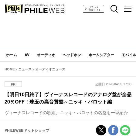
PHILE WEB｜AV/オーディオ/ガジェット
ブランド
特設サイト
ホーム
AV
オーディオ
ヘッドホン
ホームシアター
モバイル
HOME
>
ニュース
>
オーディオニュース
公開日 2026/04/09 17:00
PR
【明日10日終了】ヴィーナスレコードのアナログ盤が全品
20％OFF！珠玉の高音質盤～ニッキ・パロット編
ヴィーナスレコードの歌姫、ニッキ・パロットの名盤を一挙紹介
PHILEWEBドットショップ