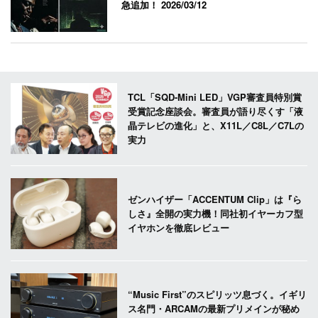
急追加！
2026/03/12
TCL「SQD-Mini LED」VGP審査員特別賞
受賞記念座談会。審査員が語り尽くす「液
晶テレビの進化」と、X11L／C8L／C7Lの
実力
ゼンハイザー「ACCENTUM Clip」は『ら
しさ』全開の実力機！同社初イヤーカフ型
イヤホンを徹底レビュー
“Music First”のスピリッツ息づく。イギリ
ス名門・ARCAMの最新プリメインが秘め