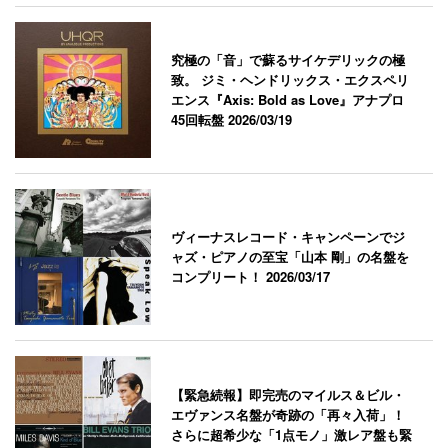
究極の「音」で蘇るサイケデリックの極
致。 ジミ・ヘンドリックス・エクスペリ
エンス『Axis: Bold as Love』アナプロ
45回転盤
2026/03/19
ヴィーナスレコード・キャンペーンでジ
ャズ・ピアノの至宝「山本 剛」の名盤を
コンプリート！
2026/03/17
【緊急続報】即完売のマイルス＆ビル・
エヴァンス名盤が奇跡の「再々入荷」！
さらに超希少な「1点モノ」激レア盤も緊