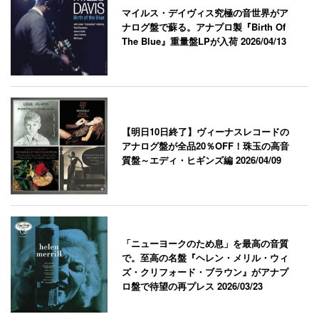
マイルス・デイヴィス究極の音世界がア
ナログ盤で蘇る。アナプロ製『Birth Of
The Blue』重量盤LPが入荷
2026/04/13
【明日10日終了】ヴィーナスレコードの
アナログ盤が全品20％OFF！珠玉の高音
質盤～エディ・ヒギンズ編
2026/04/09
「ニューヨークのため息」を最高の音質
で。至高の名盤『ヘレン・メリル・ウィ
ズ・クリフォード・ブラウン』がアナプ
ロ盤で待望の再プレス
2026/03/23