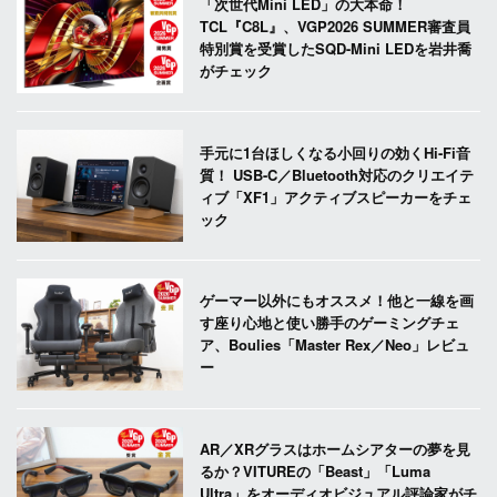
「次世代Mini LED」の大本命！
TCL『C8L』、VGP2026 SUMMER審査員
特別賞を受賞したSQD-Mini LEDを岩井喬
がチェック
手元に1台ほしくなる小回りの効くHi-Fi音
質！ USB-C／Bluetooth対応のクリエイテ
ィブ「XF1」アクティブスピーカーをチェ
ック
ゲーマー以外にもオススメ！他と一線を画
す座り心地と使い勝手のゲーミングチェ
ア、Boulies「Master Rex／Neo」レビュ
ー
AR／XRグラスはホームシアターの夢を見
るか？VITUREの「Beast」「Luma
Ultra」をオーディオビジュアル評論家がチ