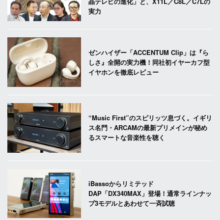
晶テレビの進化」と、X11L／C8L／C7Lの
実力
ゼンハイザー「ACCENTUM Clip」は『ら
しさ』全開の実力機！同社初イヤーカフ型
イヤホンを徹底レビュー
“Music First”のスピリッツ息づく。イギリ
ス名門・ARCAMの最新プリメインが秘め
るスマートな音楽性を聴く
iBassoからリミテッド
DAP「DX340MAX」登場！通常ラインナッ
プ3モデルとあわせて一斉試聴