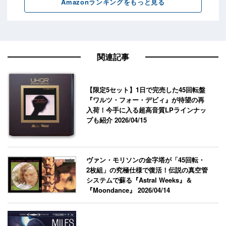
関連記事
【限定5セット】1日で完売した45回転盤
『ワルツ・フォー・デビィ』が待望の再
入荷！今手に入る超高音質LPラインナッ
プも紹介
2026/04/15
ヴァン・モリソンの金字塔が「45回転・
2枚組」の究極仕様で復活！伝説の真空管
システムで蘇る『Astral Weeks』＆
『Moondance』
2026/04/14