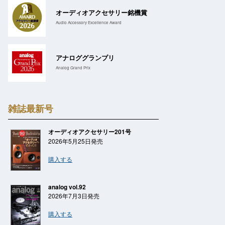
オーディオアクセサリー銘機賞
Audio Accessory Excellence Award
アナロググランプリ
Analog Grand Prix
雑誌最新号
オーディオアクセサリー201号
2026年5月25日発売
購入する
analog vol.92
2026年7月3日発売
購入する