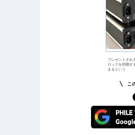
プレゼントされる
ロックを同期す
まるという
こ