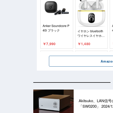
Akitsuko、LA
「SW0200」
2024/1