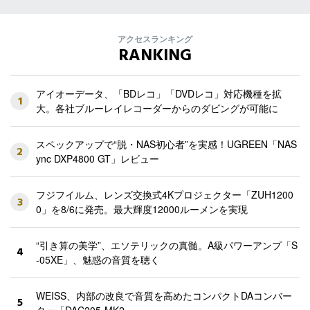
アクセスランキング
RANKING
アイオーデータ、「BDレコ」「DVDレコ」対応機種を拡
1
大。各社ブルーレイレコーダーからのダビングが可能に
スペックアップで“脱・NAS初心者”を実感！UGREEN「NAS
2
ync DXP4800 GT」レビュー
フジフイルム、レンズ交換式4Kプロジェクター「ZUH1200
3
0」を8/6に発売。最大輝度12000ルーメンを実現
“引き算の美学”、エソテリックの真髄。A級パワーアンプ「S
4
-05XE」、魅惑の音質を聴く
WEISS、内部の改良で音質を高めたコンパクトDAコンバー
5