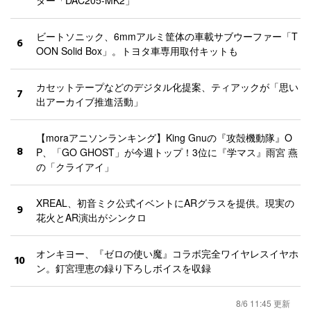
ター「DAC205-MK2」
ビートソニック、6mmアルミ筐体の車載サブウーファー「T
6
OON Solid Box」。トヨタ車専用取付キットも
カセットテープなどのデジタル化提案、ティアックが「思い
7
出アーカイブ推進活動」
【moraアニソンランキング】King Gnuの『攻殻機動隊』O
8
P、「GO GHOST」が今週トップ！3位に『学マス』雨宮 燕
の「クライアイ」
XREAL、初音ミク公式イベントにARグラスを提供。現実の
9
花火とAR演出がシンクロ
オンキヨー、『ゼロの使い魔』コラボ完全ワイヤレスイヤホ
10
ン。釘宮理恵の録り下ろしボイスを収録
8/6 11:45 更新