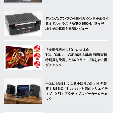
デノンAVアンプの次世代サウンドを牽引す
るミドルクラス『AVR-X3900H』堂々登
場！その真価を徹底レビュー
「次世代Mini LED」の大本命！
TCL『C8L』、VGP2026 SUMMER審査員
特別賞を受賞したSQD-Mini LEDを岩井喬
がチェック
手元に1台ほしくなる小回りの効くHi-Fi音
質！ USB-C／Bluetooth対応のクリエイテ
ィブ「XF1」アクティブスピーカーをチェ
ック