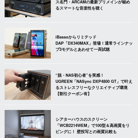
ス名門・ARCAMの最新プリメインが秘め
るスマートな音楽性を聴く
iBassoからリミテッド
DAP「DX340MAX」登場！通常ラインナッ
プ3モデルとあわせて一斉試聴
“脱・NAS初心者”を実感！
UGREEN「NASync DXP4800 GT」で叶え
るストレスフリーなクリエイティブ環境
【割引クーポン有】
シアターハウスのスクリーン
「WCB2214WEM」で100型＆高画質をリ
ビングに！ 壁投写との画質比較も