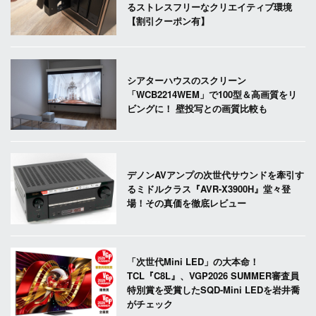
るストレスフリーなクリエイティブ環境
【割引クーポン有】
シアターハウスのスクリーン
「WCB2214WEM」で100型＆高画質をリ
ビングに！ 壁投写との画質比較も
デノンAVアンプの次世代サウンドを牽引す
るミドルクラス『AVR-X3900H』堂々登
場！その真価を徹底レビュー
「次世代Mini LED」の大本命！
TCL『C8L』、VGP2026 SUMMER審査員
特別賞を受賞したSQD-Mini LEDを岩井喬
がチェック