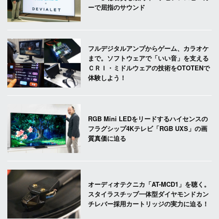
ーで屈指のサウンド
フルデジタルアンプからゲーム、カラオケ
まで。ソフトウェアで「いい音」を支える
ＣＲＩ・ミドルウェアの技術をOTOTENで
体験しよう！
RGB Mini LEDをリードするハイセンスの
フラグシップ4Kテレビ「RGB UXS」の画
質真価に迫る
オーディオテクニカ「AT-MCD1」を聴く。
スタイラスチップ一体型ダイヤモンドカン
チレバー採用カートリッジの実力に迫る！