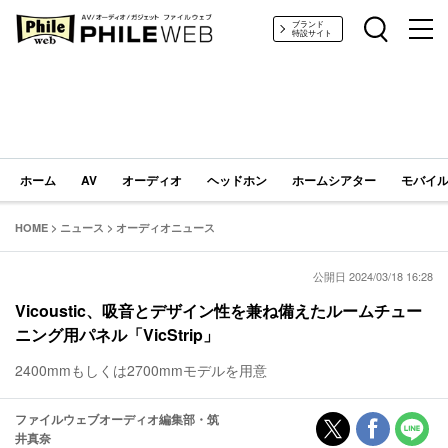
PHILE WEB｜AV/オーディオ/ガジェット
ブランド
特設サイト
ホーム
AV
オーディオ
ヘッドホン
ホームシアター
モバイル
HOME
>
ニュース
>
オーディオニュース
公開日 2024/03/18 16:28
Vicoustic、吸音とデザイン性を兼ね備えたルームチュー
ニング用パネル「VicStrip」
2400mmもしくは2700mmモデルを用意
ファイルウェブオーディオ編集部・筑
井真奈