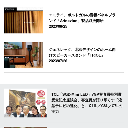
エミライ、ポルトガルの音響パネルブラ
ンド「Artnovion」製品取扱開始
2023/08/25
ジェネレック、北欧デザインのホーム向
けスピーカースタンド「TRIOL」
2023/07/26
TCL「SQD-Mini LED」VGP審査員特別賞
受賞記念座談会。審査員が語り尽くす「液
晶テレビの進化」と、X11L／C8L／C7Lの
実力