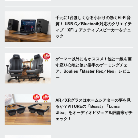
手元に1台ほしくなる小回りの効くHi-Fi音
質！ USB-C／Bluetooth対応のクリエイテ
ィブ「XF1」アクティブスピーカーをチェ
ック
ゲーマー以外にもオススメ！他と一線を画
す座り心地と使い勝手のゲーミングチェ
ア、Boulies「Master Rex／Neo」レビュ
ー
AR／XRグラスはホームシアターの夢を見
るか？VITUREの「Beast」「Luma
Ultra」をオーディオビジュアル評論家がチ
ェック！