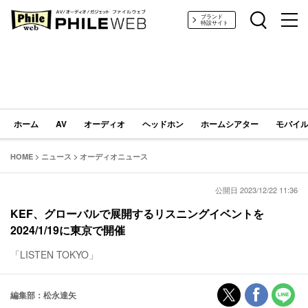
PHILE WEB｜AV/オーディオ/ガジェット
ブランド
特設サイト
ホーム
AV
オーディオ
ヘッドホン
ホームシアター
モバイル
HOME
>
ニュース
>
オーディオニュース
公開日 2023/12/22 11:36
KEF、グローバルで展開するリスニングイベントを
2024/1/19に東京で開催
「LISTEN TOKYO」
編集部：松永達矢