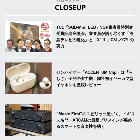
クローズアップ
CLOSEUP
TCL「SQD-Mini LED」VGP審査員特別賞
受賞記念座談会。審査員が語り尽くす「液
晶テレビの進化」と、X11L／C8L／C7Lの
実力
ゼンハイザー「ACCENTUM Clip」は『ら
しさ』全開の実力機！同社初イヤーカフ型
イヤホンを徹底レビュー
“Music First”のスピリッツ息づく。イギリ
ス名門・ARCAMの最新プリメインが秘め
るスマートな音楽性を聴く