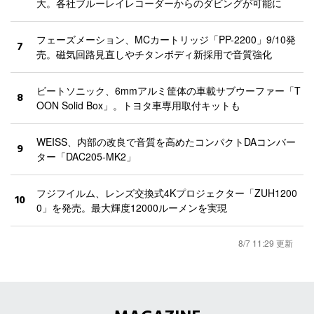
大。各社ブルーレイレコーダーからのダビングが可能に
フェーズメーション、MCカートリッジ「PP-2200」9/10発
7
売。磁気回路見直しやチタンボディ新採用で音質強化
ビートソニック、6mmアルミ筐体の車載サブウーファー「T
8
OON Solid Box」。トヨタ車専用取付キットも
WEISS、内部の改良で音質を高めたコンパクトDAコンバー
9
ター「DAC205-MK2」
フジフイルム、レンズ交換式4Kプロジェクター「ZUH1200
10
0」を発売。最大輝度12000ルーメンを実現
8/7 11:29 更新