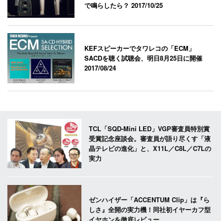
で鳴らしたら？
2017/10/25
KEFスピーカーでタワレコの「ECM」
SACDを聴く試聴会、明日8月25日に開催
2017/08/24
TCL「SQD-Mini LED」VGP審査員特別賞
受賞記念座談会。審査員が語り尽くす「液
晶テレビの進化」と、X11L／C8L／C7Lの
実力
ゼンハイザー「ACCENTUM Clip」は『ら
しさ』全開の実力機！同社初イヤーカフ型
イヤホンを徹底レビュー