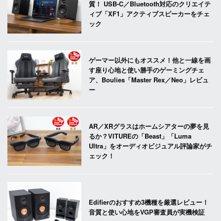
質！ USB-C／Bluetooth対応のクリエイテ
ィブ「XF1」アクティブスピーカーをチェ
ック
ゲーマー以外にもオススメ！他と一線を画
す座り心地と使い勝手のゲーミングチェ
ア、Boulies「Master Rex／Neo」レビュ
ー
AR／XRグラスはホームシアターの夢を見
るか？VITUREの「Beast」「Luma
Ultra」をオーディオビジュアル評論家がチ
ェック！
Edifierのおすすめ3機種を厳選レビュー！
音質と使い心地をVGP審査員が実機検証