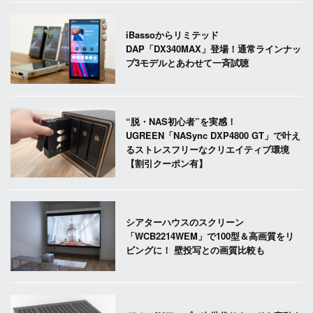
iBassoからリミテッド
DAP「DX340MAX」登場！通常ラインナッ
プ3モデルとあわせて一斉試聴
“脱・NAS初心者”を実感！
UGREEN「NASync DXP4800 GT」で叶え
るストレスフリーなクリエイティブ環境
【割引クーポン有】
シアターハウスのスクリーン
「WCB2214WEM」で100型＆高画質をリ
ビングに！ 壁投写との画質比較も