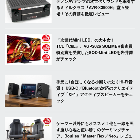
デノンAVアンプの次世代サウンドを牽引す
るミドルクラス『AVR-X3900H』堂々登
場！その真価を徹底レビュー
「次世代Mini LED」の大本命！
TCL『C8L』、VGP2026 SUMMER審査員
特別賞を受賞したSQD-Mini LEDを岩井喬
がチェック
手元に1台ほしくなる小回りの効くHi-Fi音
質！ USB-C／Bluetooth対応のクリエイテ
ィブ「XF1」アクティブスピーカーをチェ
ック
ゲーマー以外にもオススメ！他と一線を画
す座り心地と使い勝手のゲーミングチェ
ア、Boulies「Master Rex／Neo」レビュ