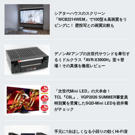
シアターハウスのスクリーン
「WCB2214WEM」で100型＆高画質をリ
ビングに！ 壁投写との画質比較も
デノンAVアンプの次世代サウンドを牽引す
るミドルクラス『AVR-X3900H』堂々登
場！その真価を徹底レビュー
「次世代Mini LED」の大本命！
TCL『C8L』、VGP2026 SUMMER審査員
特別賞を受賞したSQD-Mini LEDを岩井喬
がチェック
手元に1台ほしくなる小回りの効くHi-Fi音