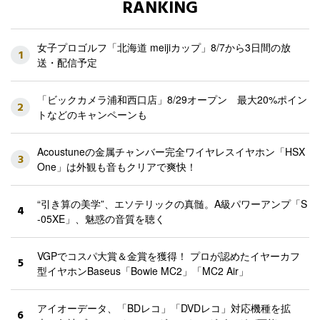
RANKING
女子プロゴルフ「北海道 meijiカップ」8/7から3日間の放
1
送・配信予定
「ビックカメラ浦和西口店」8/29オープン 最大20%ポイン
2
トなどのキャンペーンも
Acoustuneの金属チャンバー完全ワイヤレスイヤホン「HSX
3
One」は外観も音もクリアで爽快！
“引き算の美学”、エソテリックの真髄。A級パワーアンプ「S
4
-05XE」、魅惑の音質を聴く
VGPでコスパ大賞＆金賞を獲得！ プロが認めたイヤーカフ
5
型イヤホンBaseus「Bowie MC2」「MC2 Air」
アイオーデータ、「BDレコ」「DVDレコ」対応機種を拡
6