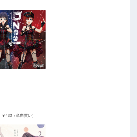
マ
い）、￥432（単曲買い）