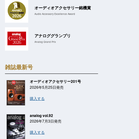
オーディオアクセサリー銘機賞
Audio Accessory Excellence Award
アナロググランプリ
Analog Grand Prix
雑誌最新号
オーディオアクセサリー201号
2026年5月25日発売
購入する
analog vol.92
2026年7月3日発売
購入する