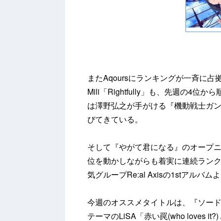
またAqoursにランキングが一斉に
Mili「Rightfully」も、先週
は澤野弘之が手がける『機動戦士ガン
びてきている。
そして『やがて君になる』のオープ
位を動かしながらも着実に連続ラン
気グループRe:al Axisの1stアル
今週のオススメタイトルは、『ソード
テーマのLiSA「赤い罠(who loves 