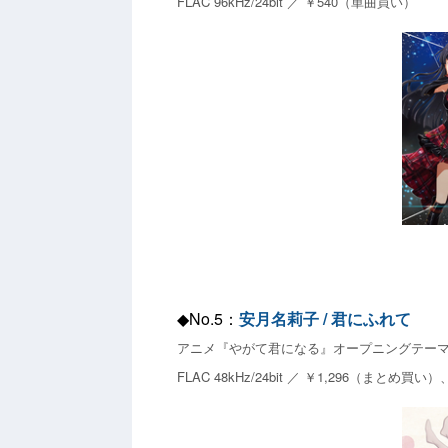
FLAC 96kHz/24bit ／ ￥540（単曲買い）
◆No.5：
安月名莉子 / 君にふれて
アニメ『やがて君になる』オープニングテー
FLAC 48kHz/24bit ／ ￥1,296（まとめ買