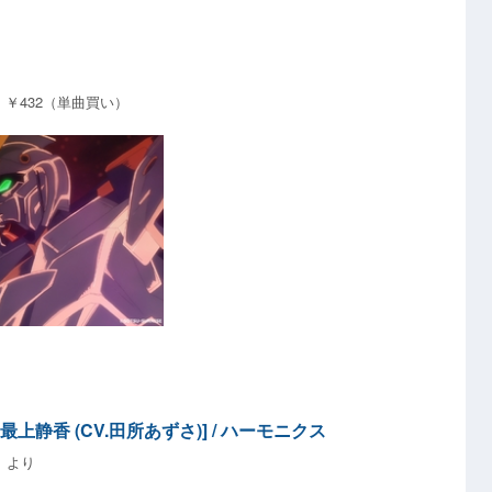
い）、￥432（単曲買い）
)、最上静香 (CV.田所あずさ)] / ハーモニクス
』より