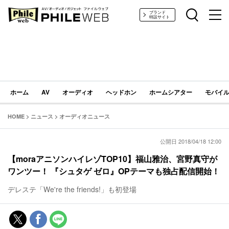
PHILE WEB｜AV/オーディオ/ガジェット
ブランド
特設サイト
ホーム
AV
オーディオ
ヘッドホン
ホームシアター
モバイル
HOME
>
ニュース
>
オーディオニュース
公開日 2018/04/18 12:00
【moraアニソンハイレゾTOP10】福山雅治、宮野真守が
ワンツー！ 『シュタゲ ゼロ』OPテーマも独占配信開始！
デレステ「We're the friends!」も初登場