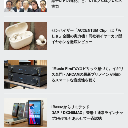
晶テレビの進化」と、X11L／C8L／C7Lの
実力
ゼンハイザー「ACCENTUM Clip」は『ら
しさ』全開の実力機！同社初イヤーカフ型
イヤホンを徹底レビュー
“Music First”のスピリッツ息づく。イギリ
ス名門・ARCAMの最新プリメインが秘め
るスマートな音楽性を聴く
iBassoからリミテッド
DAP「DX340MAX」登場！通常ラインナッ
プ3モデルとあわせて一斉試聴