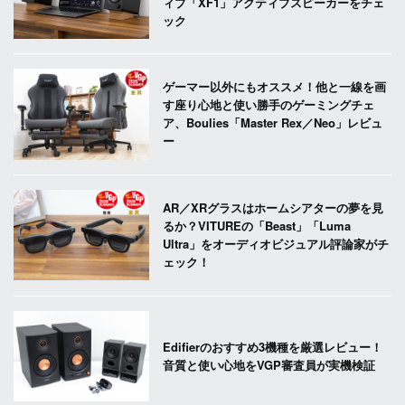
ィブ「XF1」アクティブスピーカーをチェ
ック
ゲーマー以外にもオススメ！他と一線を画
す座り心地と使い勝手のゲーミングチェ
ア、Boulies「Master Rex／Neo」レビュ
ー
AR／XRグラスはホームシアターの夢を見
るか？VITUREの「Beast」「Luma
Ultra」をオーディオビジュアル評論家がチ
ェック！
Edifierのおすすめ3機種を厳選レビュー！
音質と使い心地をVGP審査員が実機検証