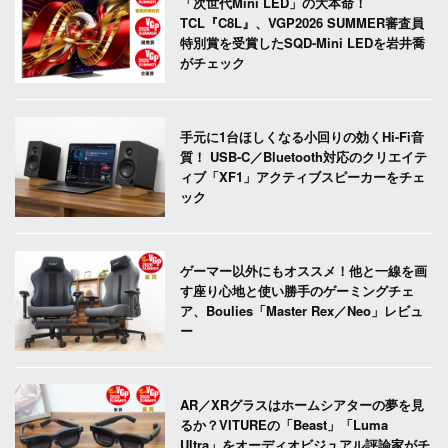
「次世代Mini LED」の大本命！
TCL『C8L』、VGP2026 SUMMER審査員
特別賞を受賞したSQD-Mini LEDを岩井喬
がチェック
手元に1台ほしくなる小回りの効くHi-Fi音
質！ USB-C／Bluetooth対応のクリエイテ
ィブ「XF1」アクティブスピーカーをチェ
ック
ゲーマー以外にもオススメ！他と一線を画
す座り心地と使い勝手のゲーミングチェ
ア、Boulies「Master Rex／Neo」レビュ
ー
AR／XRグラスはホームシアターの夢を見
るか？VITUREの「Beast」「Luma
Ultra」をオーディオビジュアル評論家がチ