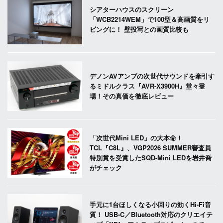
シアターハウスのスクリーン
「WCB2214WEM」で100型＆高画質をリ
ビングに！ 壁投写との画質比較も
デノンAVアンプの次世代サウンドを牽引す
るミドルクラス『AVR-X3900H』堂々登
場！その真価を徹底レビュー
「次世代Mini LED」の大本命！
TCL『C8L』、VGP2026 SUMMER審査員
特別賞を受賞したSQD-Mini LEDを岩井喬
がチェック
手元に1台ほしくなる小回りの効くHi-Fi音
質！ USB-C／Bluetooth対応のクリエイテ