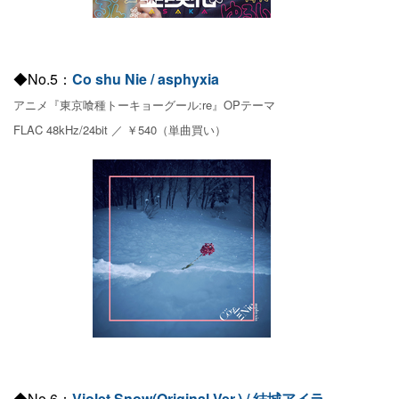
◆No.5：
Co shu Nie / asphyxia
アニメ『東京喰種トーキョーグール:re』OPテーマ
FLAC 48kHz/24bit ／ ￥540（単曲買い）
◆No.6：
Violet Snow(Original Ver.) / 結城アイラ