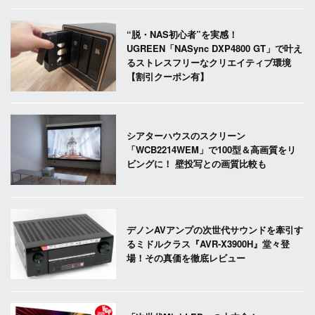
“脱・NAS初心者”を実感！
UGREEN「NASync DXP4800 GT」で叶え
るストレスフリーなクリエイティブ環境
【割引クーポン有】
シアターハウスのスクリーン
「WCB2214WEM」で100型＆高画質をリ
ビングに！ 壁投写との画質比較も
デノンAVアンプの次世代サウンドを牽引す
るミドルクラス『AVR-X3900H』堂々登
場！その真価を徹底レビュー