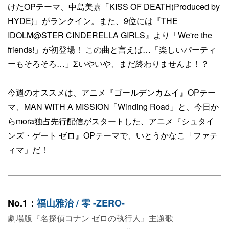
けたOPテーマ、中島美嘉「KISS OF DEATH(Produced by
HYDE)」がランクイン。また、9位には『THE
IDOLM@STER CINDERELLA GIRLS』より「We're the
friends!」が初登場！ この曲と言えば…「楽しいパーティ
ーもそろそろ…」Σいやいや、まだ終わりませんよ！？
今週のオススメは、アニメ『ゴールデンカムイ』OPテー
マ、MAN WITH A MISSION「Winding Road」と、今日か
らmora独占先行配信がスタートした、アニメ『シュタイ
ンズ・ゲート ゼロ』OPテーマで、いとうかなこ「ファテ
ィマ」だ！
No.1：
福山雅治 / 零 -ZERO-
劇場版『名探偵コナン ゼロの執行人』主題歌