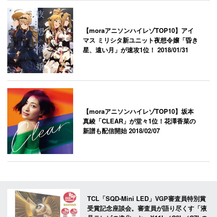
【moraアニソンハイレゾTOP10】アイ
マス ミリシタ新ユニット夜想令嬢「昏き
星、遠い月」が速攻1位！
2018/01/31
【moraアニソンハイレゾTOP10】坂本
真綾「CLEAR」が堂々1位！花澤香菜の
新譜も配信開始
2018/02/07
TCL「SQD-Mini LED」VGP審査員特別賞
受賞記念座談会。審査員が語り尽くす「液