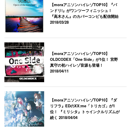
【moraアニソンハイレゾTOP10】『バ
ンドリ!』がワンツーフィニッシュ！
『高木さん』のカバーコンピも配信開始
2018/03/28
【moraアニソンハイレゾTOP10】
OLDCODEX「One Side」が1位！ 宮野
真守の初ハイレゾ音源も登場！
2018/04/11
【moraアニソンハイレゾTOP10】『ダ
リフラ』EDのXX:me「トリカゴ」が1
位！ 『ミリシタ』トゥインクルリズムが
続く
2018/04/04