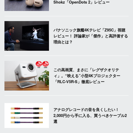
Shokz「OpenDots 2」レビュー
パナソニック旗艦4Kテレビ「Z95C」視聴
レビュー！ 評論家が「傑作」と高評価する
理由とは？
この高画質、まさに「レグザクオリテ
ィ」。“映える”小型4Kプロジェクター
「RLC-V5R-S」徹底レビュー
アナログレコードの音を良くしたい！
2,000円から手に入る、買うべきケーブル2
選