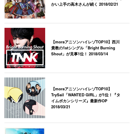
かい上手の高木さんが続く
2018/02/21
【moraアニソンハイレゾTOP10】西川
貴教の1stシングル「Bright Burning
Shout」が見事1位！
2018/03/14
【moraアニソンハイレゾTOP10】
TrySail「WANTED GIRL」が1位！『タ
イムボカンシリーズ』最新作OP
2018/03/21