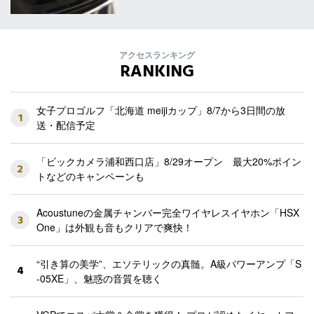
アクセスランキング
RANKING
女子プロゴルフ「北海道 meijiカップ」8/7から3日間の放
1
送・配信予定
「ビックカメラ浦和西口店」8/29オープン 最大20%ポイン
2
トなどのキャンペーンも
Acoustuneの金属チャンバー完全ワイヤレスイヤホン「HSX
3
One」は外観も音もクリアで爽快！
“引き算の美学”、エソテリックの真髄。A級パワーアンプ「S
4
-05XE」、魅惑の音質を聴く