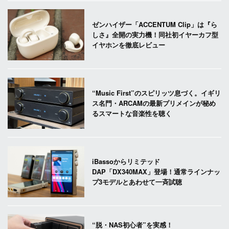
ゼンハイザー「ACCENTUM Clip」は『ら
しさ』全開の実力機！同社初イヤーカフ型
イヤホンを徹底レビュー
“Music First”のスピリッツ息づく。イギリ
ス名門・ARCAMの最新プリメインが秘め
るスマートな音楽性を聴く
iBassoからリミテッド
DAP「DX340MAX」登場！通常ラインナッ
プ3モデルとあわせて一斉試聴
“脱・NAS初心者”を実感！