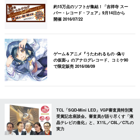
約15万点のソフトが集結！「吉祥寺 スー
パー・レコード・フェア」9月14日から
開催
2016/07/22
ゲーム＆アニメ『うたわれるもの -偽り
の仮面-』のアナログレコード、コミケ90
で限定販売
2016/08/09
TCL「SQD-Mini LED」VGP審査員特別賞
受賞記念座談会。審査員が語り尽くす「液
晶テレビの進化」と、X11L／C8L／C7Lの
実力