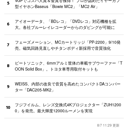
VGPでコスパ大賞＆金賞を獲得！ プロが認めたイヤーカフ
5
型イヤホンBaseus「Bowie MC2」「MC2 Air」
アイオーデータ、「BDレコ」「DVDレコ」対応機種を拡
6
大。各社ブルーレイレコーダーからのダビングが可能に
フェーズメーション、MCカートリッジ「PP-2200」9/10発
7
売。磁気回路見直しやチタンボディ新採用で音質強化
ビートソニック、6mmアルミ筐体の車載サブウーファー「T
8
OON Solid Box」。トヨタ車専用取付キットも
WEISS、内部の改良で音質を高めたコンパクトDAコンバー
9
ター「DAC205-MK2」
フジフイルム、レンズ交換式4Kプロジェクター「ZUH1200
10
0」を発売。最大輝度12000ルーメンを実現
8/7 11:29 更新