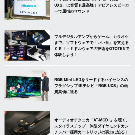
UXS」は音質も最高峰！デビアレスピーカ
ーで屈指のサウンド
フルデジタルアンプからゲーム、カラオケ
まで。ソフトウェアで「いい音」を支える
ＣＲＩ・ミドルウェアの技術をOTOTENで
体験しよう！
RGB Mini LEDをリードするハイセンスの
フラグシップ4Kテレビ「RGB UXS」の画
質真価に迫る
オーディオテクニカ「AT-MCD1」を聴く。
スタイラスチップ一体型ダイヤモンドカン
チレバー採用カートリッジの実力に迫る！