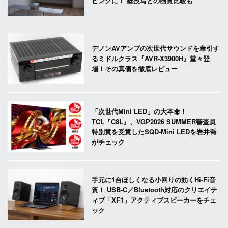
ビングに！ 壁投写との画質比較も
デノンAVアンプの次世代サウンドを牽引す
るミドルクラス『AVR-X3900H』堂々登
場！その真価を徹底レビュー
「次世代Mini LED」の大本命！
TCL『C8L』、VGP2026 SUMMER審査員
特別賞を受賞したSQD-Mini LEDを岩井喬
がチェック
手元に1台ほしくなる小回りの効くHi-Fi音
質！ USB-C／Bluetooth対応のクリエイテ
ィブ「XF1」アクティブスピーカーをチェ
ック