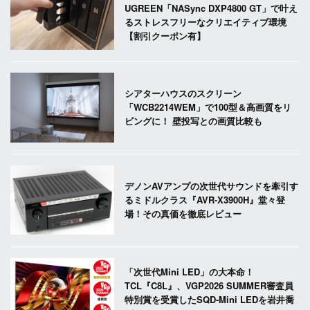
UGREEN「NASync DXP4800 GT」で叶え
るストレスフリーなクリエイティブ環境
【割引クーポン有】
シアターハウスのスクリーン
「WCB2214WEM」で100型＆高画質をリ
ビングに！ 壁投写との画質比較も
デノンAVアンプの次世代サウンドを牽引す
るミドルクラス『AVR-X3900H』堂々登
場！その真価を徹底レビュー
「次世代Mini LED」の大本命！
TCL『C8L』、VGP2026 SUMMER審査員
特別賞を受賞したSQD-Mini LEDを岩井喬