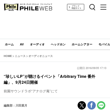
PHILE WEB｜AV/オーディオ/ガジェット
ブランド
特設サイト
ホーム
AV
オーディオ
ヘッドホン
ホームシアター
モバイル
HOME
>
ニュース
>
オーディオニュース
公開日 2016/09/05 17:13
“珍しいLP”が聴けるイベント「Arbitrary Time 番外
編」、9月24日開催
前園サウンドラボ“アナログ庵”にて
編集部：川田菜月