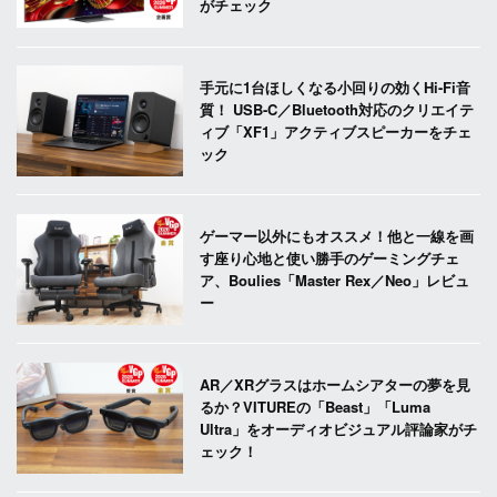
がチェック
手元に1台ほしくなる小回りの効くHi-Fi音
質！ USB-C／Bluetooth対応のクリエイテ
ィブ「XF1」アクティブスピーカーをチェ
ック
ゲーマー以外にもオススメ！他と一線を画
す座り心地と使い勝手のゲーミングチェ
ア、Boulies「Master Rex／Neo」レビュ
ー
AR／XRグラスはホームシアターの夢を見
るか？VITUREの「Beast」「Luma
Ultra」をオーディオビジュアル評論家がチ
ェック！