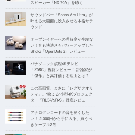
スピーカー「NX-70A」を聴く
サウンドバー「Sonos Arc Ultra」が
叶える大画面に没入させる本格サラ
ウンド
オープンイヤーへの理解度が半端な
い！音も快適さもパワーアップした
Shokz「OpenDots 2」レビュー
パナソニック旗艦4Kテレビ
「Z95C」視聴レビュー！ 評論家が
「傑作」と高評価する理由とは？
この高画質、まさに「レグザクオリ
ティ」。“映える”小型4Kプロジェク
ター「RLC-V5R-S」徹底レビュー
アナログレコードの音を良くした
い！ 2,000円から手に入る、買うべ
きケーブル2選