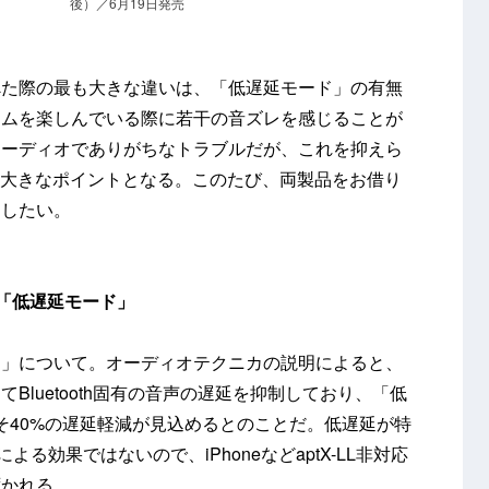
後）／6月19日発売
と比べた際の最も大きな違いは、「低遅延モード」の有無
ームを楽しんでいる際に若干の音ズレを感じることが
オーディオでありがちなトラブルだが、これを抑えら
0XBTの大きなポイントとなる。このたび、両製品をお借り
えしたい。
「低遅延モード」
ド」について。オーディオテクニカの説明によると、
Bluetooth固有の音声の遅延を抑制しており、「低
よそ40%の遅延軽減が見込めるとのことだ。低遅延が特
L」による効果ではないので、iPhoneなどaptX-LL非対応
ずかれる。