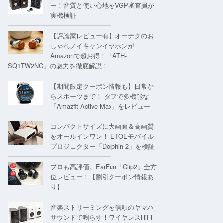
ー！音質と使い心地をVGP審査員が
実機検証
【評論家レビュー有】オーテクのお
しゃれノイキャンイヤホンが
Amazonで超お得！「ATH-
SQ1TW2NC」の魅力を徹底解説！
【期間限定クーポン情報も】日常か
らスポーツまで！ タフで多機能な
「Amazfit Active Max」をレビュー
コンパクトサイズに大画面＆高画質
をオールインワン！ ETOEモバイル
プロジェクター「Dolphin 2」を検証
プロも高評価。EarFun「Clip2」全方
位レビュー！【割引クーポン情報あ
り】
音楽ストリーミングを信頼のヤマハ
サウンドで鳴らす！ワイヤレスHiFi