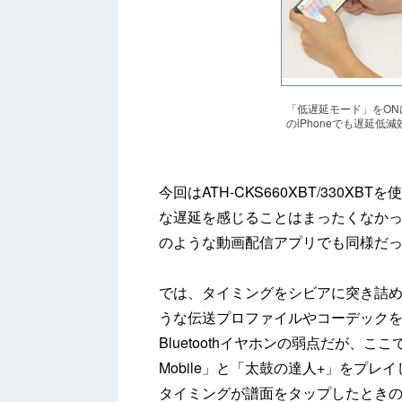
「低遅延モード」をON
のiPhoneでも遅延
今回はATH-CKS660XBT/330
な遅延を感じることはまったくなかった。
のような動画配信アプリでも同様だ
では、タイミングをシビアに突き詰
うな伝送プロファイルやコーデック
Bluetoothイヤホンの弱点だが、ここではあ
Mobile」と「太鼓の達人+」をプ
タイミングが譜面をタップしたときの「G