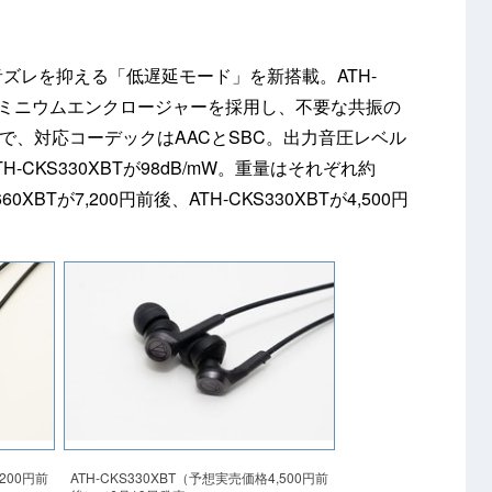
ズレを抑える「低遅延モード」を新搭載。ATH-
アルミニウムエンクロージャーを採用し、不要な共振の
.0準拠で、対応コーデックはAACとSBC。出力音圧レベル
、ATH-CKS330XBTが98dB/mW。重量はそれぞれ約
60XBTが7,200円前後、ATH-CKS330XBTが4,500円
,200円前
ATH-CKS330XBT（予想実売価格4,500円前