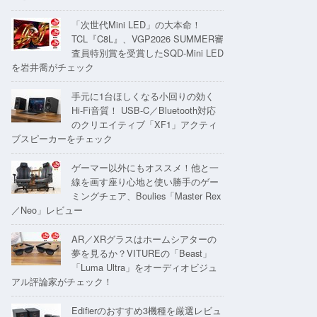
「次世代Mini LED」の大本命！
TCL『C8L』、VGP2026 SUMMER審
査員特別賞を受賞したSQD-Mini LED
を岩井喬がチェック
手元に1台ほしくなる小回りの効く
Hi-Fi音質！ USB-C／Bluetooth対応
のクリエイティブ「XF1」アクティ
ブスピーカーをチェック
ゲーマー以外にもオススメ！他と一
線を画す座り心地と使い勝手のゲー
ミングチェア、Boulies「Master Rex
／Neo」レビュー
AR／XRグラスはホームシアターの
夢を見るか？VITUREの「Beast」
「Luma Ultra」をオーディオビジュ
アル評論家がチェック！
Edifierのおすすめ3機種を厳選レビュ