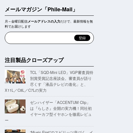
メールマガジン「Phile-Mail」
月～金曜日配信
だけで、最新情報を無
メールアドレスの入力
料でお届けします
注目製品クローズアップ
TCL「SQD-Mini LED」VGP審査員特
別賞受賞記念座談会。審査員が語り
尽くす「液晶テレビの進化」と、
X11L／C8L／C7Lの実力
ゼンハイザー「ACCENTUM Clip」
は『らしさ』全開の実力機！同社初
イヤーカフ型イヤホンを徹底レビュ
ー
“Music First”のスピリッツ息づく。イ