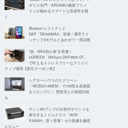
ギリス名門・ARCAMの最新プリメ
インが秘めるスマートな音楽性を聴
く
iBassoからリミテッド
DAP「DX340MAX」登場！通常ライ
ンナップ3モデルとあわせて一斉試聴
“脱・NAS初心者”を実感！
UGREEN「NASync DXP4800 GT」
で叶えるストレスフリーなクリエイ
ティブ環境【割引クーポン有】
シアターハウスのスクリーン
「WCB2214WEM」で100型＆高画質
をリビングに！ 壁投写との画質比較
も
デノンAVアンプの次世代サウンドを
牽引するミドルクラス『AVR-
X3900H』堂々登場！その真価を徹底
レビュー