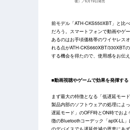
後）／6月19日発売
前モデル「ATH-CKS550XBT」
だろう。スマートフォンで動画やゲ
あるのはお手頃価格帯のワイヤレス
れる点がATH-CKS660XBT/33
する機会を得たので、使用感をお伝
■
動画視聴やゲームで効果を発揮する
まず最大の特徴となる「低遅延モー
製品内部のソフトウェアの処理によって
遅延モード」のOFF時とON時でお
徴のBluetoothコーデック「aptX-L
のデバイスでも遅延低減の恩恵にあ