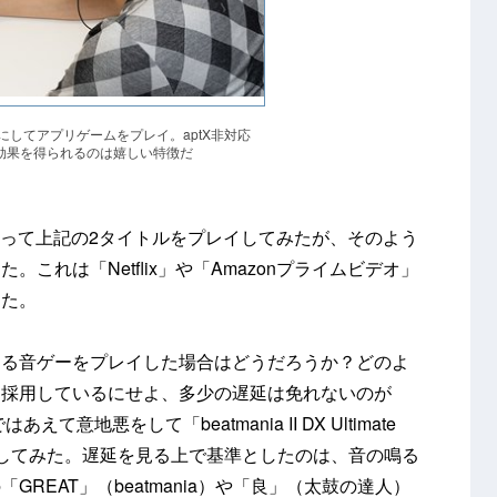
にしてアプリゲームをプレイ。aptX非対応
低減効果を得られるのは嬉しい特徴だ
XBTを使って上記の2タイトルをプレイしてみたが、そのよう
これは「Netflix」や「Amazonプライムビデオ」
った。
める音ゲーをプレイした場合はどうだろうか？どのよ
を採用しているにせよ、多少の遅延は免れないのが
えて意地悪をして「beatmania II DX Ultimate
レイしてみた。遅延を見る上で基準としたのは、音の鳴る
REAT」（beatmania）や「良」（太鼓の達人）