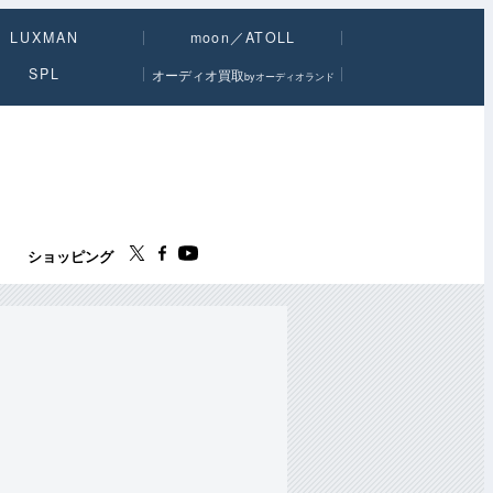
LUXMAN
moon／ATOLL
SPL
オーディオ買取
byオーディオランド
ス
ショッピング