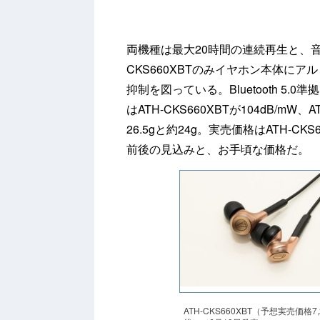
両機種は最大20時間の連続再生と、音
CKS660XBTのみイヤホン本体に
抑制を図っている。Bluetooth 5
はATH-CKS660XBTが104dB/mW
26.5gと約24g。実売価格はATH-CKS6
前後の見込みと、お手頃な価格だ。
ATH-CKS660XBT（予想実売価格7