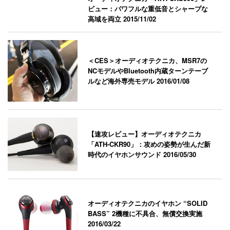
ビュー：パワフルな重低音とシャープな
高域を両立
2015/11/02
＜CES＞オーディオテクニカ、MSR7の
NCモデルやBluetooth内蔵ターンテーブ
ルなど海外専売モデル
2016/01/08
【速攻レビュー】オーディオテクニカ
「ATH-CKR90」：攻めの姿勢が生んだ新
時代のイヤホンサウンド
2016/05/30
オーディオテクニカのイヤホン “SOLID
BASS” 2機種に不具合、無償交換実施
2016/03/22