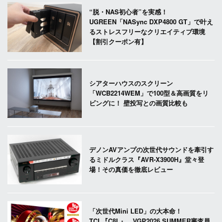
“脱・NAS初心者”を実感！
UGREEN「NASync DXP4800 GT」で叶え
るストレスフリーなクリエイティブ環境
【割引クーポン有】
シアターハウスのスクリーン
「WCB2214WEM」で100型＆高画質をリ
ビングに！ 壁投写との画質比較も
デノンAVアンプの次世代サウンドを牽引す
るミドルクラス『AVR-X3900H』堂々登
場！その真価を徹底レビュー
「次世代Mini LED」の大本命！
TCL『C8L』、VGP2026 SUMMER審査員