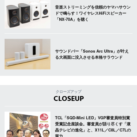
音楽ストリーミングを信頼のヤマハサウン
ドで鳴らす！ワイヤレスHiFiスピーカー
「NX-70A」を聴く
サウンドバー「Sonos Arc Ultra」が叶え
る大画面に没入させる本格サラウンド
クローズアップ
CLOSEUP
TCL「SQD-Mini LED」VGP審査員特別賞
受賞記念座談会。審査員が語り尽くす「液
晶テレビの進化」と、X11L／C8L／C7Lの
実力