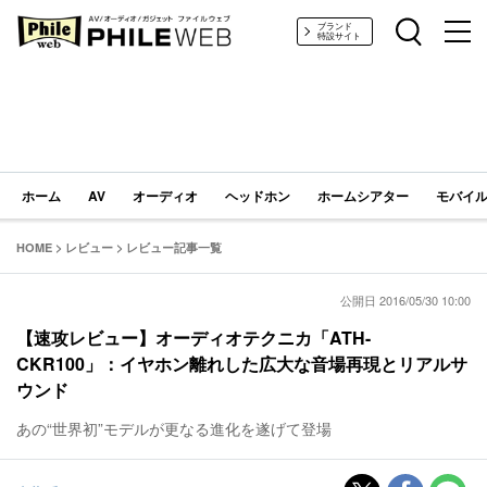
PHILE WEB｜AV/オーディオ/ガジェット
ブランド
特設サイト
ホーム
AV
オーディオ
ヘッドホン
ホームシアター
モバイル
HOME
>
レビュー
>
レビュー記事一覧
公開日 2016/05/30 10:00
【速攻レビュー】オーディオテクニカ「ATH-
CKR100」：イヤホン離れした広大な音場再現とリアルサ
ウンド
あの“世界初”モデルが更なる進化を遂げて登場