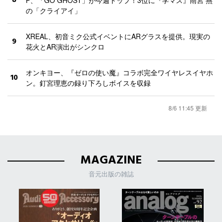
8
P、「GO GHOST」が今週トップ！3位に『学マス』雨宮 燕
の「クライアイ」
XREAL、初音ミク公式イベントにARグラスを提供。現実の
9
花火とAR演出がシンクロ
オンキヨー、『ゼロの使い魔』コラボ完全ワイヤレスイヤホ
10
ン。釘宮理恵の録り下ろしボイスを収録
8/6 11:45 更新
MAGAZINE
音元出版の雑誌