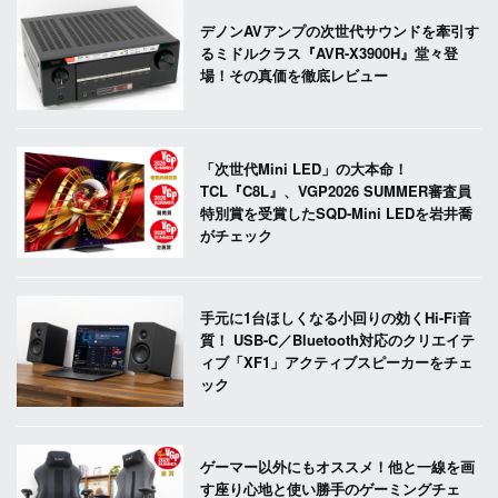
デノンAVアンプの次世代サウンドを牽引す
るミドルクラス『AVR-X3900H』堂々登
場！その真価を徹底レビュー
「次世代Mini LED」の大本命！
TCL『C8L』、VGP2026 SUMMER審査員
特別賞を受賞したSQD-Mini LEDを岩井喬
がチェック
手元に1台ほしくなる小回りの効くHi-Fi音
質！ USB-C／Bluetooth対応のクリエイテ
ィブ「XF1」アクティブスピーカーをチェ
ック
ゲーマー以外にもオススメ！他と一線を画
す座り心地と使い勝手のゲーミングチェ