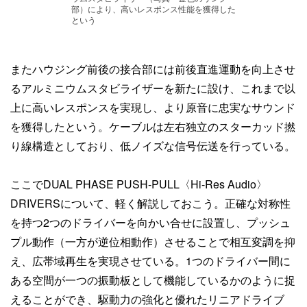
部）により、高いレスポンス性能を獲得した
という
またハウジング前後の接合部には前後直進運動を向上させ
るアルミニウムスタビライザーを新たに設け、これまで以
上に高いレスポンスを実現し、より原音に忠実なサウンド
を獲得したという。ケーブルは左右独立のスターカッド撚
り線構造としており、低ノイズな信号伝送を行っている。
ここでDUAL PHASE PUSH-PULL〈Hi-Res Audio〉
DRIVERSについて、軽く解説しておこう。正確な対称性
を持つ2つのドライバーを向かい合せに設置し、プッシュ
プル動作（一方が逆位相動作）させることで相互変調を抑
え、広帯域再生を実現させている。1つのドライバー間に
ある空間が一つの振動板として機能しているかのように捉
えることができ、駆動力の強化と優れたリニアドライブ