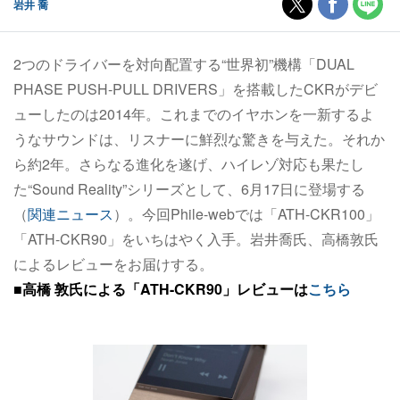
岩井 喬
2つのドライバーを対向配置する“世界初”機構「DUAL
PHASE PUSH-PULL DRIVERS」を搭載したCKRがデビ
ューしたのは2014年。これまでのイヤホンを一新するよ
うなサウンドは、リスナーに鮮烈な驚きを与えた。それか
ら約2年。さらなる進化を遂げ、ハイレゾ対応も果たし
た“Sound Reality”シリーズとして、6月17日に登場する
（
関連ニュース
）。今回Phile-webでは「ATH-CKR100」
「ATH-CKR90」をいちはやく入手。岩井喬氏、高橋敦氏
によるレビューをお届けする。
■
高橋 敦氏による「ATH-CKR90」レビューは
こちら