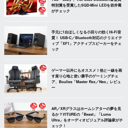
特別賞を受賞したSQD-Mini LEDを岩井喬
がチェック
手元に1台ほしくなる小回りの効くHi-Fi音
質！ USB-C／Bluetooth対応のクリエイテ
ィブ「XF1」アクティブスピーカーをチェ
ック
ゲーマー以外にもオススメ！他と一線を画
す座り心地と使い勝手のゲーミングチェ
ア、Boulies「Master Rex／Neo」レビュ
ー
AR／XRグラスはホームシアターの夢を見
るか？VITUREの「Beast」「Luma
Ultra」をオーディオビジュアル評論家がチ
ェック！