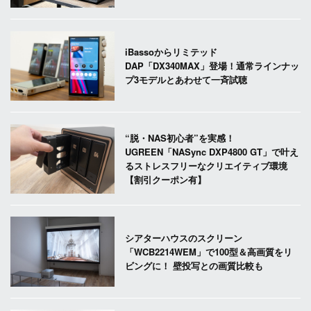
iBassoからリミテッド
DAP「DX340MAX」登場！通常ラインナッ
プ3モデルとあわせて一斉試聴
“脱・NAS初心者”を実感！
UGREEN「NASync DXP4800 GT」で叶え
るストレスフリーなクリエイティブ環境
【割引クーポン有】
シアターハウスのスクリーン
「WCB2214WEM」で100型＆高画質をリ
ビングに！ 壁投写との画質比較も