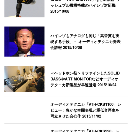
ッシュプル機構搭載のハイレゾ対応機
2015/10/08
ハイレゾもアナログも同じ「高音質を実
現する手段」－ オーディオテクニカ発表
会詳報
2015/10/08
＜ヘッドホン祭＞リファインしたSOLID
BASSやART MONITORなどオーディオ
テクニカ新製品が早速登場
2015/10/24
オーディオテクニカ「ATH-CKS1100」レ
ビュー：豊かな空間表現と重低音再生を
両立させた会心作
2015/11/02
オーディオテクニカ「ATH-CKS990」レ