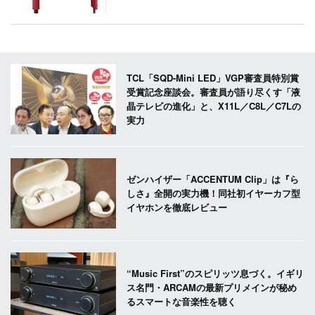
TCL「SQD-Mini LED」VGP審査員特別賞
受賞記念座談会。審査員が語り尽くす「液
晶テレビの進化」と、X11L／C8L／C7Lの
実力
ゼンハイザー「ACCENTUM Clip」は『ら
しさ』全開の実力機！同社初イヤーカフ型
イヤホンを徹底レビュー
“Music First”のスピリッツ息づく。イギリ
ス名門・ARCAMの最新プリメインが秘め
るスマートな音楽性を聴く