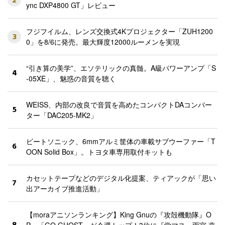
2
ync DXP4800 GT」レビュー
フジフイルム、レンズ交換式4Kプロジェクター「ZUH1200
3
0」を8/6に発売。最大輝度12000ルーメンを実現
“引き算の美学”、エソテリックの真髄。A級パワーアンプ「S
4
-05XE」、魅惑の音質を聴く
WEISS、内部の改良で音質を高めたコンパクトDAコンバー
5
ター「DAC205-MK2」
ビートソニック、6mmアルミ筐体の車載サブウーファー「T
6
OON Solid Box」。トヨタ車専用取付キットも
カセットテープなどのデジタル化提案、ティアックが「思い
7
出アーカイブ推進活動」
【moraアニソンランキング】King Gnuの『攻殻機動隊』O