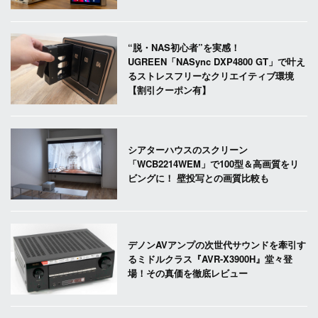
“脱・NAS初心者”を実感！
UGREEN「NASync DXP4800 GT」で叶え
るストレスフリーなクリエイティブ環境
【割引クーポン有】
シアターハウスのスクリーン
「WCB2214WEM」で100型＆高画質をリ
ビングに！ 壁投写との画質比較も
デノンAVアンプの次世代サウンドを牽引す
るミドルクラス『AVR-X3900H』堂々登
場！その真価を徹底レビュー