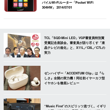
バイルWi-Fiルーター「Pocket WiFi
304HW」
2014/07/01
TCL「SQD-Mini LED」VGP審査員特別賞
受賞記念座談会。審査員が語り尽くす「液
晶テレビの進化」と、X11L／C8L／C7Lの
実力
ゼンハイザー「ACCENTUM Clip」は『ら
しさ』全開の実力機！同社初イヤーカフ型
イヤホンを徹底レビュー
“Music First”のスピリッツ息づく。イギリ