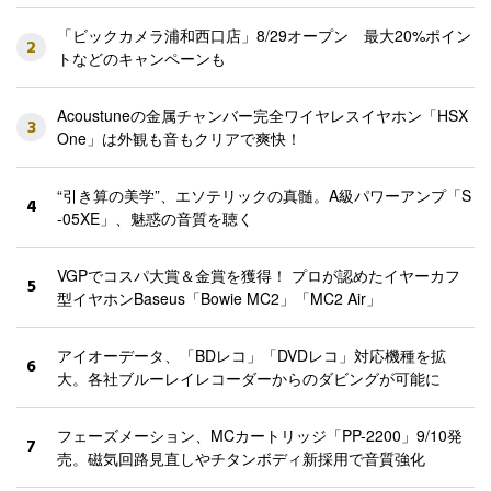
「ビックカメラ浦和西口店」8/29オープン 最大20%ポイン
2
トなどのキャンペーンも
Acoustuneの金属チャンバー完全ワイヤレスイヤホン「HSX
3
One」は外観も音もクリアで爽快！
“引き算の美学”、エソテリックの真髄。A級パワーアンプ「S
4
-05XE」、魅惑の音質を聴く
VGPでコスパ大賞＆金賞を獲得！ プロが認めたイヤーカフ
5
型イヤホンBaseus「Bowie MC2」「MC2 Air」
アイオーデータ、「BDレコ」「DVDレコ」対応機種を拡
6
大。各社ブルーレイレコーダーからのダビングが可能に
フェーズメーション、MCカートリッジ「PP-2200」9/10発
7
売。磁気回路見直しやチタンボディ新採用で音質強化