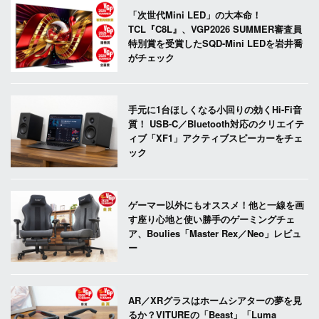
「次世代Mini LED」の大本命！
TCL『C8L』、VGP2026 SUMMER審査員
特別賞を受賞したSQD-Mini LEDを岩井喬
がチェック
手元に1台ほしくなる小回りの効くHi-Fi音
質！ USB-C／Bluetooth対応のクリエイテ
ィブ「XF1」アクティブスピーカーをチェ
ック
ゲーマー以外にもオススメ！他と一線を画
す座り心地と使い勝手のゲーミングチェ
ア、Boulies「Master Rex／Neo」レビュ
ー
AR／XRグラスはホームシアターの夢を見
るか？VITUREの「Beast」「Luma