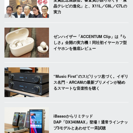
晶テレビの進化」と、X11L／C8L／C7Lの
実力
ゼンハイザー「ACCENTUM Clip」は『ら
しさ』全開の実力機！同社初イヤーカフ型
イヤホンを徹底レビュー
“Music First”のスピリッツ息づく。イギリ
ス名門・ARCAMの最新プリメインが秘め
るスマートな音楽性を聴く
iBassoからリミテッド
DAP「DX340MAX」登場！通常ラインナッ
プ3モデルとあわせて一斉試聴