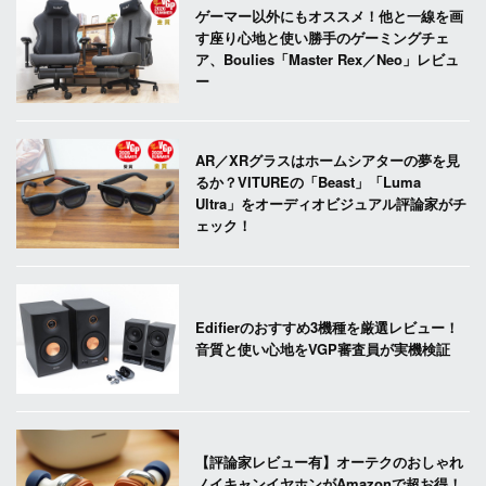
ゲーマー以外にもオススメ！他と一線を画
す座り心地と使い勝手のゲーミングチェ
ア、Boulies「Master Rex／Neo」レビュ
ー
AR／XRグラスはホームシアターの夢を見
るか？VITUREの「Beast」「Luma
Ultra」をオーディオビジュアル評論家がチ
ェック！
Edifierのおすすめ3機種を厳選レビュー！
音質と使い心地をVGP審査員が実機検証
【評論家レビュー有】オーテクのおしゃれ
ノイキャンイヤホンがAmazonで超お得！