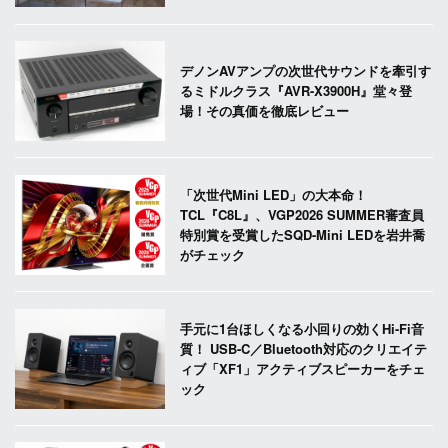
デノンAVアンプの次世代サウンドを牽引す
るミドルクラス『AVR-X3900H』堂々登
場！その真価を徹底レビュー
「次世代Mini LED」の大本命！
TCL『C8L』、VGP2026 SUMMER審査員
特別賞を受賞したSQD-Mini LEDを岩井喬
がチェック
手元に1台ほしくなる小回りの効くHi-Fi音
質！ USB-C／Bluetooth対応のクリエイテ
ィブ「XF1」アクティブスピーカーをチェ
ック