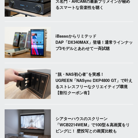
ス名門・ARCAMの最新プリメインが秘め
るスマートな音楽性を聴く
iBassoからリミテッド
DAP「DX340MAX」登場！通常ラインナッ
プ3モデルとあわせて一斉試聴
“脱・NAS初心者”を実感！
UGREEN「NASync DXP4800 GT」で叶え
るストレスフリーなクリエイティブ環境
【割引クーポン有】
シアターハウスのスクリーン
「WCB2214WEM」で100型＆高画質をリ
ビングに！ 壁投写との画質比較も