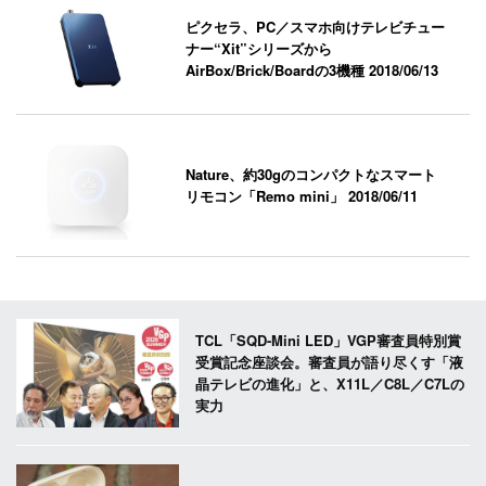
ピクセラ、PC／スマホ向けテレビチュー
ナー“Xit”シリーズから
AirBox/Brick/Boardの3機種
2018/06/13
Nature、約30gのコンパクトなスマート
リモコン「Remo mini」
2018/06/11
TCL「SQD-Mini LED」VGP審査員特別賞
受賞記念座談会。審査員が語り尽くす「液
晶テレビの進化」と、X11L／C8L／C7Lの
実力