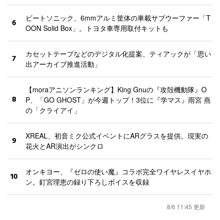
ビートソニック、6mmアルミ筐体の車載サブウーファー「T
6
OON Solid Box」。トヨタ車専用取付キットも
カセットテープなどのデジタル化提案、ティアックが「思い
7
出アーカイブ推進活動」
【moraアニソンランキング】King Gnuの『攻殻機動隊』O
8
P、「GO GHOST」が今週トップ！3位に『学マス』雨宮 燕
の「クライアイ」
XREAL、初音ミク公式イベントにARグラスを提供。現実の
9
花火とAR演出がシンクロ
オンキヨー、『ゼロの使い魔』コラボ完全ワイヤレスイヤホ
10
ン。釘宮理恵の録り下ろしボイスを収録
8/6 11:45 更新