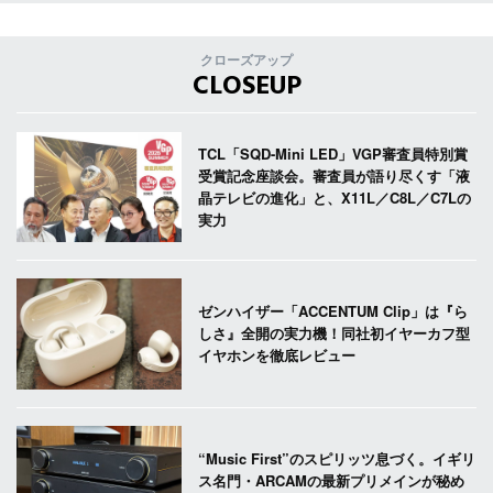
クローズアップ
CLOSEUP
TCL「SQD-Mini LED」VGP審査員特別賞
受賞記念座談会。審査員が語り尽くす「液
晶テレビの進化」と、X11L／C8L／C7Lの
実力
ゼンハイザー「ACCENTUM Clip」は『ら
しさ』全開の実力機！同社初イヤーカフ型
イヤホンを徹底レビュー
“Music First”のスピリッツ息づく。イギリ
ス名門・ARCAMの最新プリメインが秘め