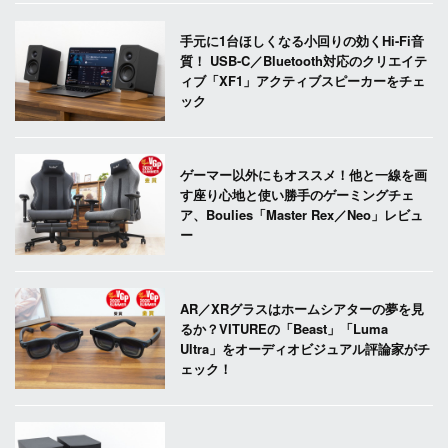
手元に1台ほしくなる小回りの効くHi-Fi音
質！ USB-C／Bluetooth対応のクリエイテ
ィブ「XF1」アクティブスピーカーをチェ
ック
ゲーマー以外にもオススメ！他と一線を画
す座り心地と使い勝手のゲーミングチェ
ア、Boulies「Master Rex／Neo」レビュ
ー
AR／XRグラスはホームシアターの夢を見
るか？VITUREの「Beast」「Luma
Ultra」をオーディオビジュアル評論家がチ
ェック！