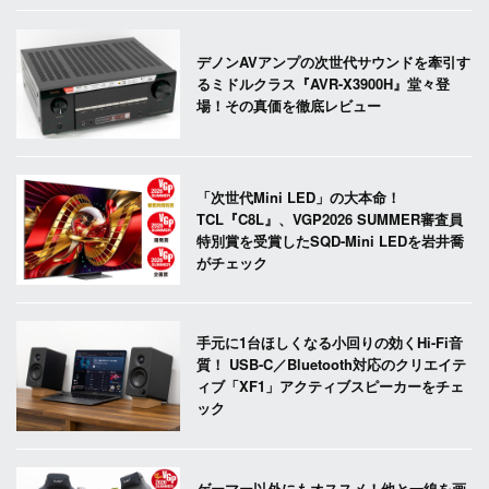
デノンAVアンプの次世代サウンドを牽引す
るミドルクラス『AVR-X3900H』堂々登
場！その真価を徹底レビュー
「次世代Mini LED」の大本命！
TCL『C8L』、VGP2026 SUMMER審査員
特別賞を受賞したSQD-Mini LEDを岩井喬
がチェック
手元に1台ほしくなる小回りの効くHi-Fi音
質！ USB-C／Bluetooth対応のクリエイテ
ィブ「XF1」アクティブスピーカーをチェ
ック
ゲーマー以外にもオススメ！他と一線を画