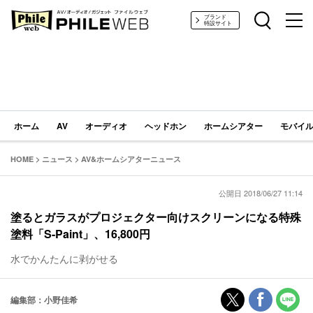
PHILE WEB｜AV/オーディオ/ガジェット
ブランド
特設サイト
ホーム
AV
オーディオ
ヘッドホン
ホームシアター
モバイル
HOME
>
ニュース
>
AV&ホームシアターニュース
公開日 2018/06/27 11:14
塗るとガラスがプロジェクター向けスクリーンになる特殊
塗料「S-Paint」、16,800円
水でかんたんに剥がせる
編集部：小野佳希