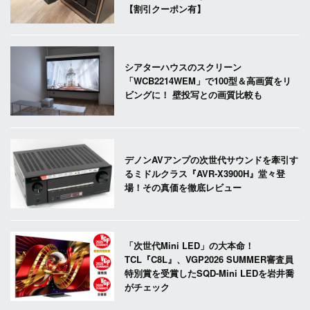
【割引クーポン有】
シアターハウスのスクリーン
「WCB2214WEM」で100型＆高画質をリ
ビングに！ 壁投写との画質比較も
デノンAVアンプの次世代サウンドを牽引す
るミドルクラス『AVR-X3900H』堂々登
場！その真価を徹底レビュー
「次世代Mini LED」の大本命！
TCL『C8L』、VGP2026 SUMMER審査員
特別賞を受賞したSQD-Mini LEDを岩井喬
がチェック