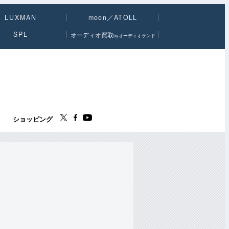
LUXMAN
moon／ATOLL
SPL
オーディオ買取
byオーディオランド
ス
ショッピング