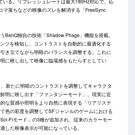
ローしている。リフレッシュレートは最大180Hz対応で、応
コマ落ちなどの映像のズレを解消する「FreeSync
enQ独自の技術「Shadow Phage」機能を搭載。
テンツを検知し、コントラストを自動的に最適化する
で引き立てながら明暗のバランスを調整する。これに
鮮明に映し出して映像に臨場感をもたらすとしてい
り、新たに明暗のコントラストを調整してキャラクタ
り鮮明に映し出す「ファンタジーモード」、現実に近
機的な質感や照明をより自然に表現する「リアリステ
て色の彩度を調整してSFジャンルのゲームにおける
ci-Fiモード」の3種が追加され、従来のカラーモー
に適した映像表示が可能になっている。