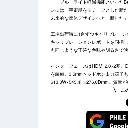
ー、ブルーライト軽減機能といったB
ンには、宇宙船をモチーフとした新
未来的な筐体デザインへと一新した
工場出荷時に1台ずつキャリブレーシ
キャリブレーションレポートを同梱
も同じような正確な色味や明るさで
インターフェースはHDMI 2.0×2基、Disp
を装備。3.5mmヘッドホン出力端子
613.8W×545.4H×276.8Dmm、質量が
こ