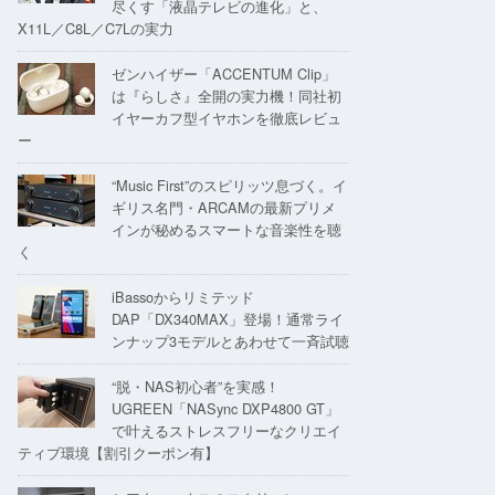
尽くす「液晶テレビの進化」と、
X11L／C8L／C7Lの実力
ゼンハイザー「ACCENTUM Clip」
は『らしさ』全開の実力機！同社初
イヤーカフ型イヤホンを徹底レビュ
ー
“Music First”のスピリッツ息づく。イ
ギリス名門・ARCAMの最新プリメ
インが秘めるスマートな音楽性を聴
く
iBassoからリミテッド
DAP「DX340MAX」登場！通常ライ
ンナップ3モデルとあわせて一斉試聴
“脱・NAS初心者”を実感！
UGREEN「NASync DXP4800 GT」
で叶えるストレスフリーなクリエイ
ティブ環境【割引クーポン有】