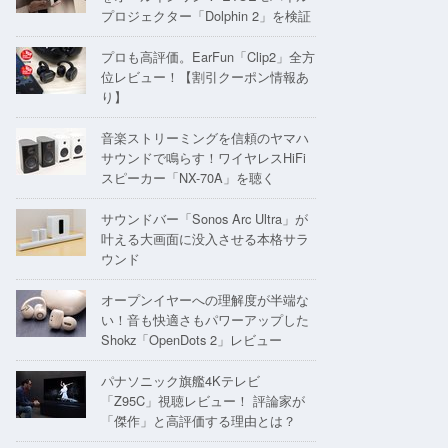
プロジェクター「Dolphin 2」を検証
プロも高評価。EarFun「Clip2」全方
位レビュー！【割引クーポン情報あ
り】
音楽ストリーミングを信頼のヤマハ
サウンドで鳴らす！ワイヤレスHiFi
スピーカー「NX-70A」を聴く
サウンドバー「Sonos Arc Ultra」が
叶える大画面に没入させる本格サラ
ウンド
オープンイヤーへの理解度が半端な
い！音も快適さもパワーアップした
Shokz「OpenDots 2」レビュー
パナソニック旗艦4Kテレビ
「Z95C」視聴レビュー！ 評論家が
「傑作」と高評価する理由とは？