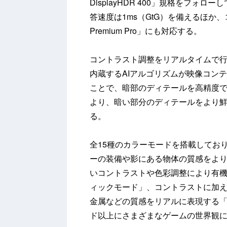
DisplayHDR 400」規格をフォ
答速度は1ms（GtG）を備えるほか、
Premium Pro」にも対応する。
コントラスト調整をリアルタイムで行うB
内蔵するAIアルゴリズムが映像コン
ことで、暗部のディテールを高精度
より、暗い部分のディテールをより
る。
全15種のカラーモードを搭載してお
ーの装備や影にある物体の質感をよ
いコントラストや色彩調整により有
ィックモード」、コントラストに加え
金属などの質感をリアルに表現する「S
ド以上にさまざまなゲームの世界観