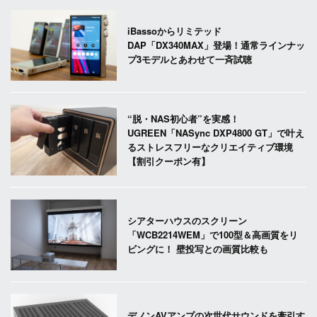
iBassoからリミテッド
DAP「DX340MAX」登場！通常ラインナッ
プ3モデルとあわせて一斉試聴
“脱・NAS初心者”を実感！
UGREEN「NASync DXP4800 GT」で叶え
るストレスフリーなクリエイティブ環境
【割引クーポン有】
シアターハウスのスクリーン
「WCB2214WEM」で100型＆高画質をリ
ビングに！ 壁投写との画質比較も
デノンAVアンプの次世代サウンドを牽引す