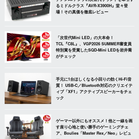
るミドルクラス『AVR-X3900H』堂々登
場！その真価を徹底レビュー
「次世代Mini LED」の大本命！
TCL『C8L』、VGP2026 SUMMER審査員
特別賞を受賞したSQD-Mini LEDを岩井喬
がチェック
手元に1台ほしくなる小回りの効くHi-Fi音
質！ USB-C／Bluetooth対応のクリエイテ
ィブ「XF1」アクティブスピーカーをチェ
ック
ゲーマー以外にもオススメ！他と一線を画
す座り心地と使い勝手のゲーミングチェ
ア、Boulies「Master Rex／Neo」レビュ