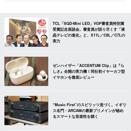
TCL「SQD-Mini LED」VGP審査員特別賞
受賞記念座談会。審査員が語り尽くす「液
晶テレビの進化」と、X11L／C8L／C7Lの
実力
ゼンハイザー「ACCENTUM Clip」は『ら
しさ』全開の実力機！同社初イヤーカフ型
イヤホンを徹底レビュー
“Music First”のスピリッツ息づく。イギリ
ス名門・ARCAMの最新プリメインが秘め
るスマートな音楽性を聴く