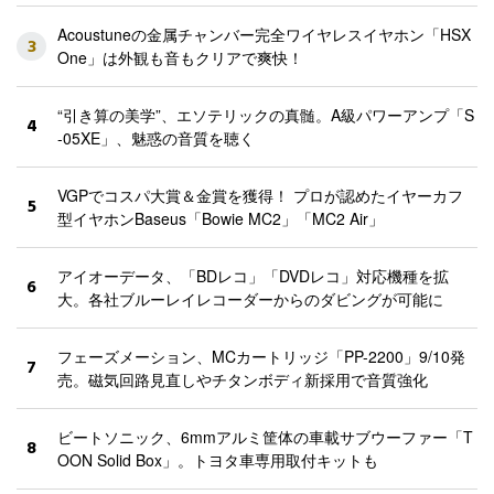
Acoustuneの金属チャンバー完全ワイヤレスイヤホン「HSX
3
One」は外観も音もクリアで爽快！
“引き算の美学”、エソテリックの真髄。A級パワーアンプ「S
4
-05XE」、魅惑の音質を聴く
VGPでコスパ大賞＆金賞を獲得！ プロが認めたイヤーカフ
5
型イヤホンBaseus「Bowie MC2」「MC2 Air」
アイオーデータ、「BDレコ」「DVDレコ」対応機種を拡
6
大。各社ブルーレイレコーダーからのダビングが可能に
フェーズメーション、MCカートリッジ「PP-2200」9/10発
7
売。磁気回路見直しやチタンボディ新採用で音質強化
ビートソニック、6mmアルミ筐体の車載サブウーファー「T
8
OON Solid Box」。トヨタ車専用取付キットも