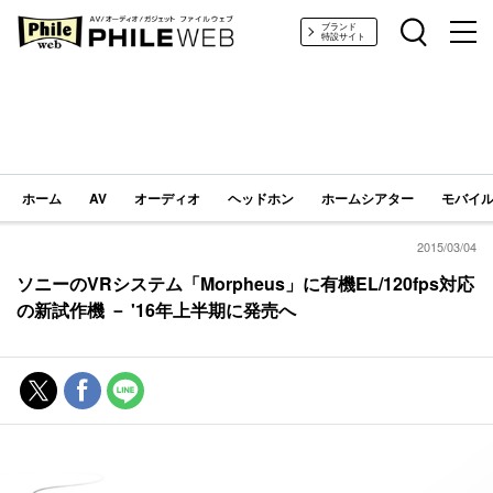
PHILE WEB｜AV/オーディオ/ガジェット
ブランド
特設サイト
ホーム
AV
オーディオ
ヘッドホン
ホームシアター
モバイル
2015/03/04
ソニーのVRシステム「Morpheus」に有機EL/120fps対応
の新試作機 － '16年上半期に発売へ