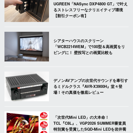
UGREEN「NASync DXP4800 GT」で叶え
るストレスフリーなクリエイティブ環境
【割引クーポン有】
シアターハウスのスクリーン
「WCB2214WEM」で100型＆高画質をリ
ビングに！ 壁投写との画質比較も
デノンAVアンプの次世代サウンドを牽引す
るミドルクラス『AVR-X3900H』堂々登
場！その真価を徹底レビュー
「次世代Mini LED」の大本命！
TCL『C8L』、VGP2026 SUMMER審査員
特別賞を受賞したSQD-Mini LEDを岩井喬