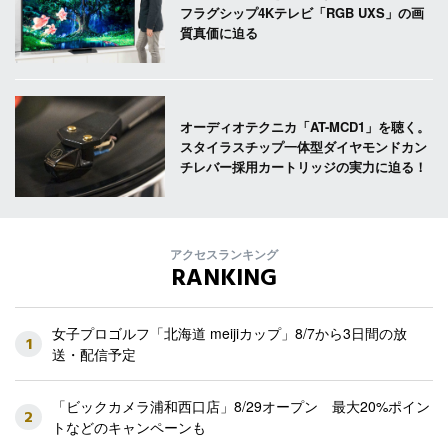
フラグシップ4Kテレビ「RGB UXS」の画
質真価に迫る
オーディオテクニカ「AT-MCD1」を聴く。
スタイラスチップ一体型ダイヤモンドカン
チレバー採用カートリッジの実力に迫る！
アクセスランキング
RANKING
女子プロゴルフ「北海道 meijiカップ」8/7から3日間の放
1
送・配信予定
「ビックカメラ浦和西口店」8/29オープン 最大20%ポイン
2
トなどのキャンペーンも