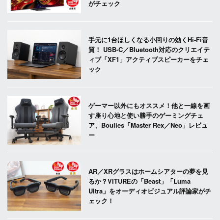
がチェック
手元に1台ほしくなる小回りの効くHi-Fi音
質！ USB-C／Bluetooth対応のクリエイテ
ィブ「XF1」アクティブスピーカーをチェ
ック
ゲーマー以外にもオススメ！他と一線を画
す座り心地と使い勝手のゲーミングチェ
ア、Boulies「Master Rex／Neo」レビュ
ー
AR／XRグラスはホームシアターの夢を見
るか？VITUREの「Beast」「Luma
Ultra」をオーディオビジュアル評論家がチ
ェック！