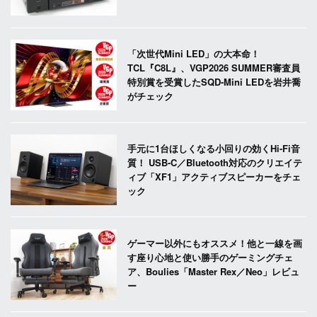
「次世代Mini LED」の大本命！
TCL『C8L』、VGP2026 SUMMER審査員
特別賞を受賞したSQD-Mini LEDを岩井喬
がチェック
手元に1台ほしくなる小回りの効くHi-Fi音
質！ USB-C／Bluetooth対応のクリエイテ
ィブ「XF1」アクティブスピーカーをチェ
ック
ゲーマー以外にもオススメ！他と一線を画
す座り心地と使い勝手のゲーミングチェ
ア、Boulies「Master Rex／Neo」レビュ
ー