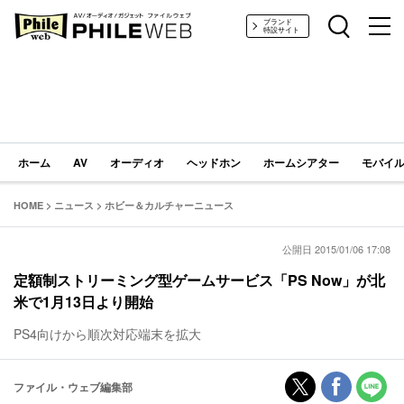
PHILE WEB｜AV/オーディオ/ガジェット
ブランド
特設サイト
ホーム
AV
オーディオ
ヘッドホン
ホームシアター
モバイル
HOME
>
ニュース
>
ホビー＆カルチャーニュース
公開日 2015/01/06 17:08
定額制ストリーミング型ゲームサービス「PS Now」が北
米で1月13日より開始
PS4向けから順次対応端末を拡大
ファイル・ウェブ編集部