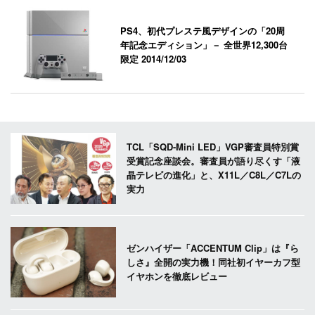
PS4、初代プレステ風デザインの「20周
年記念エディション」－ 全世界12,300台
限定
2014/12/03
TCL「SQD-Mini LED」VGP審査員特別賞
受賞記念座談会。審査員が語り尽くす「液
晶テレビの進化」と、X11L／C8L／C7Lの
実力
ゼンハイザー「ACCENTUM Clip」は『ら
しさ』全開の実力機！同社初イヤーカフ型
イヤホンを徹底レビュー