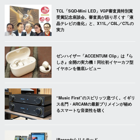
TCL「SQD-Mini LED」VGP審査員特別賞
受賞記念座談会。審査員が語り尽くす「液
晶テレビの進化」と、X11L／C8L／C7Lの
実力
ゼンハイザー「ACCENTUM Clip」は『ら
しさ』全開の実力機！同社初イヤーカフ型
イヤホンを徹底レビュー
“Music First”のスピリッツ息づく。イギリ
ス名門・ARCAMの最新プリメインが秘め
るスマートな音楽性を聴く
iBassoからリミテッド