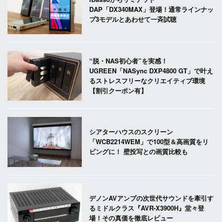
DAP「DX340MAX」登場！通常ラインナッ
プ3モデルとあわせて一斉試聴
“脱・NAS初心者”を実感！
UGREEN「NASync DXP4800 GT」で叶え
るストレスフリーなクリエイティブ環境
【割引クーポン有】
シアターハウスのスクリーン
「WCB2214WEM」で100型＆高画質をリ
ビングに！ 壁投写との画質比較も
デノンAVアンプの次世代サウンドを牽引す
るミドルクラス『AVR-X3900H』堂々登
場！その真価を徹底レビュー