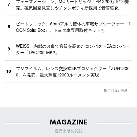
フェーズメーション、MCカートリッジ「PP-2200」9/10発
7
売。磁気回路見直しやチタンボディ新採用で音質強化
ビートソニック、6mmアルミ筐体の車載サブウーファー「T
8
OON Solid Box」。トヨタ車専用取付キットも
WEISS、内部の改良で音質を高めたコンパクトDAコンバー
9
ター「DAC205-MK2」
フジフイルム、レンズ交換式4Kプロジェクター「ZUH1200
10
0」を発売。最大輝度12000ルーメンを実現
8/7 11:29 更新
MAGAZINE
音元出版の雑誌