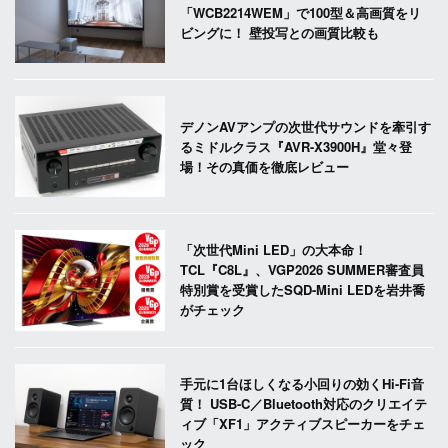
「WCB2214WEM」で100型＆高画質をリ
ビングに！ 壁投写との画質比較も
デノンAVアンプの次世代サウンドを牽引す
るミドルクラス『AVR-X3900H』堂々登
場！その真価を徹底レビュー
「次世代Mini LED」の大本命！
TCL『C8L』、VGP2026 SUMMER審査員
特別賞を受賞したSQD-Mini LEDを岩井喬
がチェック
手元に1台ほしくなる小回りの効くHi-Fi音
質！ USB-C／Bluetooth対応のクリエイテ
ィブ「XF1」アクティブスピーカーをチェ
ック