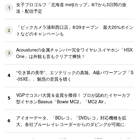
女子プロゴルフ「北海道 meijiカップ」8/7から3日間の放
1
送・配信予定
「ビックカメラ浦和西口店」8/29オープン 最大20%ポイン
2
トなどのキャンペーンも
Acoustuneの金属チャンバー完全ワイヤレスイヤホン「HSX
3
One」は外観も音もクリアで爽快！
“引き算の美学”、エソテリックの真髄。A級パワーアンプ「S
4
-05XE」、魅惑の音質を聴く
VGPでコスパ大賞＆金賞を獲得！ プロが認めたイヤーカフ
5
型イヤホンBaseus「Bowie MC2」「MC2 Air」
アイオーデータ、「BDレコ」「DVDレコ」対応機種を拡
6
大。各社ブルーレイレコーダーからのダビングが可能に