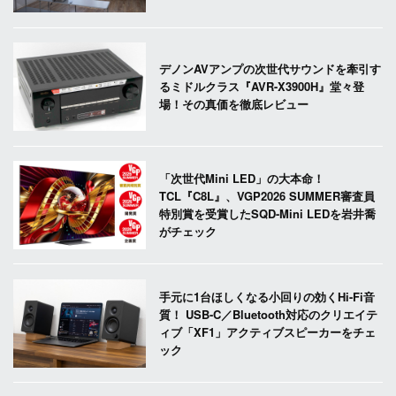
デノンAVアンプの次世代サウンドを牽引す
るミドルクラス『AVR-X3900H』堂々登
場！その真価を徹底レビュー
「次世代Mini LED」の大本命！
TCL『C8L』、VGP2026 SUMMER審査員
特別賞を受賞したSQD-Mini LEDを岩井喬
がチェック
手元に1台ほしくなる小回りの効くHi-Fi音
質！ USB-C／Bluetooth対応のクリエイテ
ィブ「XF1」アクティブスピーカーをチェ
ック