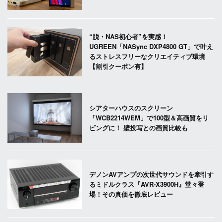
“脱・NAS初心者”を実感！
UGREEN「NASync DXP4800 GT」で叶え
るストレスフリーなクリエイティブ環境
【割引クーポン有】
シアターハウスのスクリーン
「WCB2214WEM」で100型＆高画質をリ
ビングに！ 壁投写との画質比較も
デノンAVアンプの次世代サウンドを牽引す
るミドルクラス『AVR-X3900H』堂々登
場！その真価を徹底レビュー