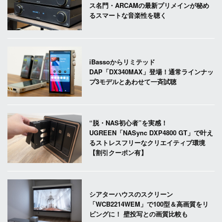
ス名門・ARCAMの最新プリメインが秘め
るスマートな音楽性を聴く
iBassoからリミテッド
DAP「DX340MAX」登場！通常ラインナッ
プ3モデルとあわせて一斉試聴
“脱・NAS初心者”を実感！
UGREEN「NASync DXP4800 GT」で叶え
るストレスフリーなクリエイティブ環境
【割引クーポン有】
シアターハウスのスクリーン
「WCB2214WEM」で100型＆高画質をリ
ビングに！ 壁投写との画質比較も