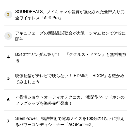
SOUNDPEATS、ノイキャンや音質が強化された全部入り完
2
全ワイヤレス「Air6 Pro」
アキュフェーズの新製品試聴会が大阪・シマムセンで9/12に
3
開催
BS12で“ガンダム祭り”！ 『ククルス・ドアン』も無料初放
4
送
映像配信がテレビで映らない！ HDMIの「HDCP」を確かめ
5
てみましょう
＜香港ショウ＞オーディオテクニカ、“密閉型”ヘッドホンの
6
フラグシップを海外先行発表！
SilentPower、特許技術で電源ノイズを100分の1以下に抑え
7
るパワーコンディショナー「AC iPurifier2」