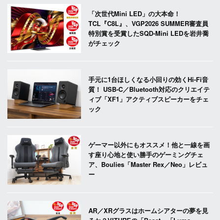
「次世代Mini LED」の大本命！
TCL『C8L』、VGP2026 SUMMER審査員
特別賞を受賞したSQD-Mini LEDを岩井喬
がチェック
手元に1台ほしくなる小回りの効くHi-Fi音
質！ USB-C／Bluetooth対応のクリエイテ
ィブ「XF1」アクティブスピーカーをチェ
ック
ゲーマー以外にもオススメ！他と一線を画
す座り心地と使い勝手のゲーミングチェ
ア、Boulies「Master Rex／Neo」レビュ
ー
AR／XRグラスはホームシアターの夢を見