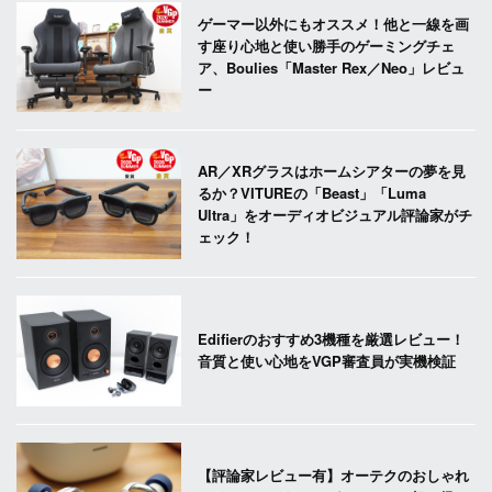
ゲーマー以外にもオススメ！他と一線を画
す座り心地と使い勝手のゲーミングチェ
ア、Boulies「Master Rex／Neo」レビュ
ー
AR／XRグラスはホームシアターの夢を見
るか？VITUREの「Beast」「Luma
Ultra」をオーディオビジュアル評論家がチ
ェック！
Edifierのおすすめ3機種を厳選レビュー！
音質と使い心地をVGP審査員が実機検証
【評論家レビュー有】オーテクのおしゃれ