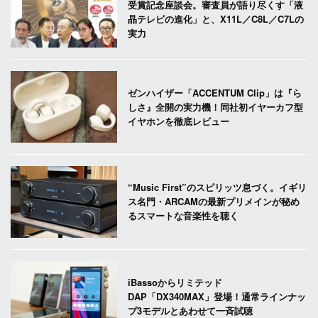
受賞記念座談会。審査員が語り尽くす「液
晶テレビの進化」と、X11L／C8L／C7Lの
実力
ゼンハイザー「ACCENTUM Clip」は『ら
しさ』全開の実力機！同社初イヤーカフ型
イヤホンを徹底レビュー
“Music First”のスピリッツ息づく。イギリ
ス名門・ARCAMの最新プリメインが秘め
るスマートな音楽性を聴く
iBassoからリミテッド
DAP「DX340MAX」登場！通常ラインナッ
プ3モデルとあわせて一斉試聴