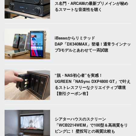
ス名門・ARCAMの最新プリメインが秘め
るスマートな音楽性を聴く
iBassoからリミテッド
DAP「DX340MAX」登場！通常ラインナッ
プ3モデルとあわせて一斉試聴
“脱・NAS初心者”を実感！
UGREEN「NASync DXP4800 GT」で叶え
るストレスフリーなクリエイティブ環境
【割引クーポン有】
シアターハウスのスクリーン
「WCB2214WEM」で100型＆高画質をリ
ビングに！ 壁投写との画質比較も