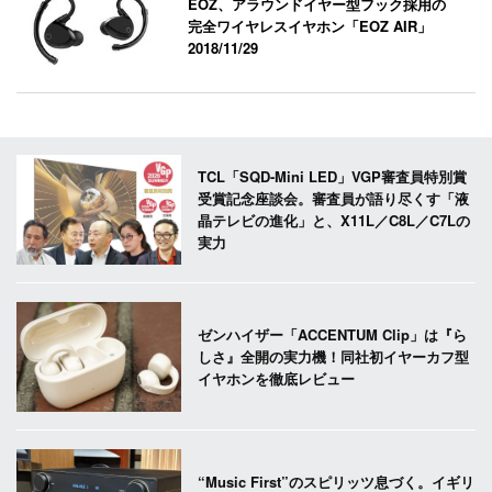
EOZ、アラウンドイヤー型フック採用の
完全ワイヤレスイヤホン「EOZ AIR」
2018/11/29
TCL「SQD-Mini LED」VGP審査員特別賞
受賞記念座談会。審査員が語り尽くす「液
晶テレビの進化」と、X11L／C8L／C7Lの
実力
ゼンハイザー「ACCENTUM Clip」は『ら
しさ』全開の実力機！同社初イヤーカフ型
イヤホンを徹底レビュー
“Music First”のスピリッツ息づく。イギリ