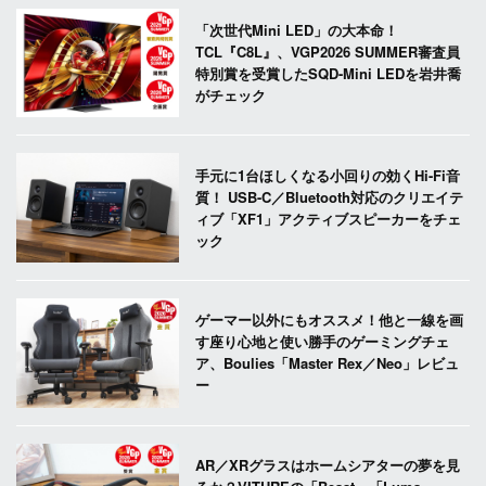
「次世代Mini LED」の大本命！
TCL『C8L』、VGP2026 SUMMER審査員
特別賞を受賞したSQD-Mini LEDを岩井喬
がチェック
手元に1台ほしくなる小回りの効くHi-Fi音
質！ USB-C／Bluetooth対応のクリエイテ
ィブ「XF1」アクティブスピーカーをチェ
ック
ゲーマー以外にもオススメ！他と一線を画
す座り心地と使い勝手のゲーミングチェ
ア、Boulies「Master Rex／Neo」レビュ
ー
AR／XRグラスはホームシアターの夢を見