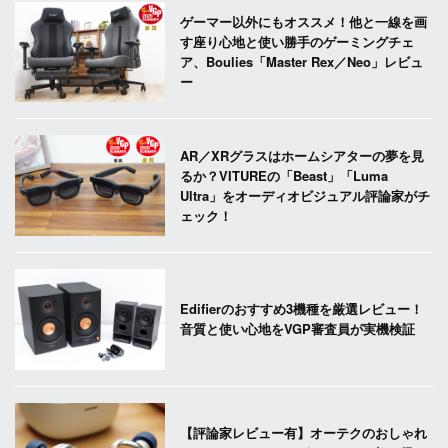
ゲーマー以外にもオススメ！他と一線を画
す座り心地と使い勝手のゲーミングチェ
ア、Boulies「Master Rex／Neo」レビュ
ー
AR／XRグラスはホームシアターの夢を見
るか？VITUREの「Beast」「Luma
Ultra」をオーディオビジュアル評論家がチ
ェック！
Edifierのおすすめ3機種を厳選レビュー！
音質と使い心地をVGP審査員が実機検証
【評論家レビュー有】オーテクのおしゃれ