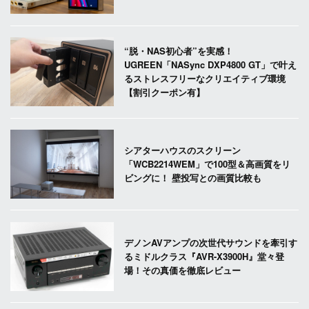
“脱・NAS初心者”を実感！
UGREEN「NASync DXP4800 GT」で叶え
るストレスフリーなクリエイティブ環境
【割引クーポン有】
シアターハウスのスクリーン
「WCB2214WEM」で100型＆高画質をリ
ビングに！ 壁投写との画質比較も
デノンAVアンプの次世代サウンドを牽引す
るミドルクラス『AVR-X3900H』堂々登
場！その真価を徹底レビュー