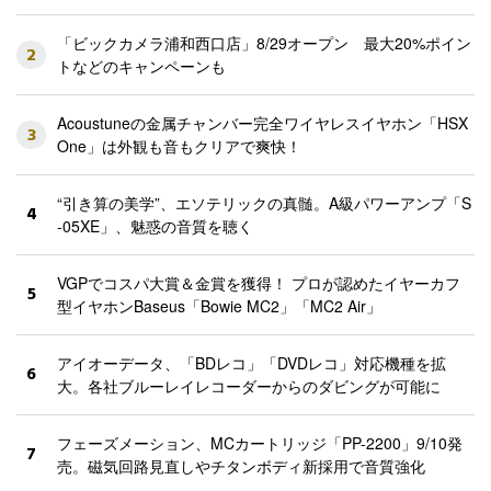
「ビックカメラ浦和西口店」8/29オープン 最大20%ポイン
2
トなどのキャンペーンも
Acoustuneの金属チャンバー完全ワイヤレスイヤホン「HSX
3
One」は外観も音もクリアで爽快！
“引き算の美学”、エソテリックの真髄。A級パワーアンプ「S
4
-05XE」、魅惑の音質を聴く
VGPでコスパ大賞＆金賞を獲得！ プロが認めたイヤーカフ
5
型イヤホンBaseus「Bowie MC2」「MC2 Air」
アイオーデータ、「BDレコ」「DVDレコ」対応機種を拡
6
大。各社ブルーレイレコーダーからのダビングが可能に
フェーズメーション、MCカートリッジ「PP-2200」9/10発
7
売。磁気回路見直しやチタンボディ新採用で音質強化