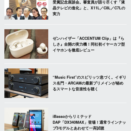
受賞記念座談会。審査員が語り尽くす「液
晶テレビの進化」と、X11L／C8L／C7Lの
実力
ゼンハイザー「ACCENTUM Clip」は『ら
しさ』全開の実力機！同社初イヤーカフ型
イヤホンを徹底レビュー
“Music First”のスピリッツ息づく。イギリ
ス名門・ARCAMの最新プリメインが秘め
るスマートな音楽性を聴く
iBassoからリミテッド
DAP「DX340MAX」登場！通常ラインナッ
プ3モデルとあわせて一斉試聴