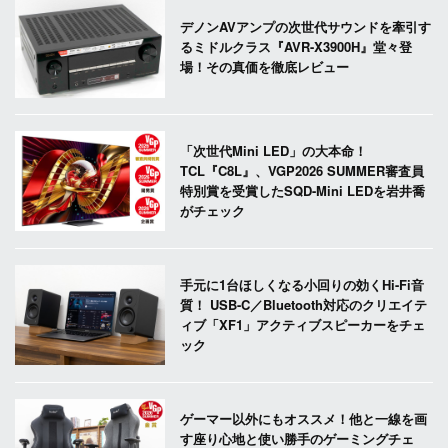
デノンAVアンプの次世代サウンドを牽引す
るミドルクラス『AVR-X3900H』堂々登
場！その真価を徹底レビュー
「次世代Mini LED」の大本命！
TCL『C8L』、VGP2026 SUMMER審査員
特別賞を受賞したSQD-Mini LEDを岩井喬
がチェック
手元に1台ほしくなる小回りの効くHi-Fi音
質！ USB-C／Bluetooth対応のクリエイテ
ィブ「XF1」アクティブスピーカーをチェ
ック
ゲーマー以外にもオススメ！他と一線を画
す座り心地と使い勝手のゲーミングチェ