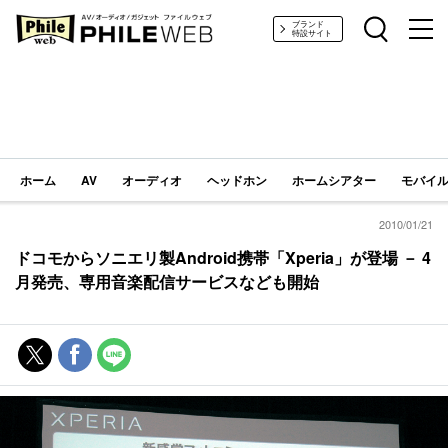
PHILE WEB｜AV/オーディオ/ガジェット
ブランド
特設サイト
ホーム
AV
オーディオ
ヘッドホン
ホームシアター
モバイル
2010/01/21
ドコモからソニエリ製Android携帯「Xperia」が登場 － 4
月発売、専用音楽配信サービスなども開始