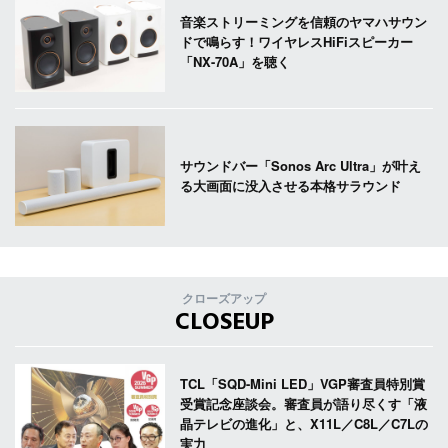
音楽ストリーミングを信頼のヤマハサウン
ドで鳴らす！ワイヤレスHiFiスピーカー
「NX-70A」を聴く
サウンドバー「Sonos Arc Ultra」が叶え
る大画面に没入させる本格サラウンド
クローズアップ
CLOSEUP
TCL「SQD-Mini LED」VGP審査員特別賞
受賞記念座談会。審査員が語り尽くす「液
晶テレビの進化」と、X11L／C8L／C7Lの
実力