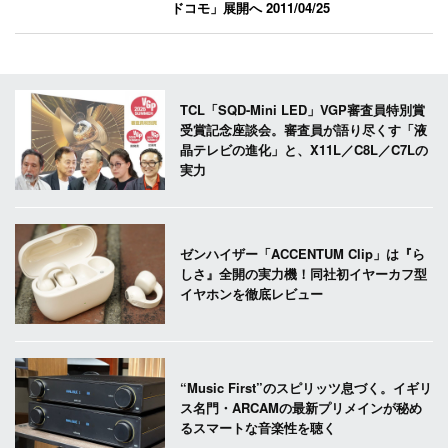
ドコモ」展開へ
2011/04/25
TCL「SQD-Mini LED」VGP審査員特別賞
受賞記念座談会。審査員が語り尽くす「液
晶テレビの進化」と、X11L／C8L／C7Lの
実力
ゼンハイザー「ACCENTUM Clip」は『ら
しさ』全開の実力機！同社初イヤーカフ型
イヤホンを徹底レビュー
“Music First”のスピリッツ息づく。イギリ
ス名門・ARCAMの最新プリメインが秘め
るスマートな音楽性を聴く