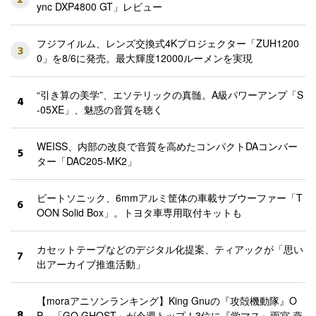
ync DXP4800 GT」レビュー
フジフイルム、レンズ交換式4Kプロジェクター「ZUH1200
3
0」を8/6に発売。最大輝度12000ルーメンを実現
“引き算の美学”、エソテリックの真髄。A級パワーアンプ「S
4
-05XE」、魅惑の音質を聴く
WEISS、内部の改良で音質を高めたコンパクトDAコンバー
5
ター「DAC205-MK2」
ビートソニック、6mmアルミ筐体の車載サブウーファー「T
6
OON Solid Box」。トヨタ車専用取付キットも
カセットテープなどのデジタル化提案、ティアックが「思い
7
出アーカイブ推進活動」
【moraアニソンランキング】King Gnuの『攻殻機動隊』O
8
P、「GO GHOST」が今週トップ！3位に『学マス』雨宮 燕