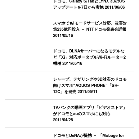
ドコモ、Galaxy S/TabとLYNX 3DのOS
アップデートを7日から実施
2011/06/06
スマホでもiモードサービス対応、災害対
策235億円投入 － NTTドコモ発表会詳報
2011/05/16
ドコモ、DLNAサーバーになるモデルな
ど「Xi」対応ポータブルWi-Fiルーター2
機種
2011/05/16
シャープ、テザリングや3D対応のドコモ
向けスマホ“AQUOS PHONE”「SH-
12C」を発売
2011/05/11
TVバンクの動画アプリ「ビデオストア」
がドコモとauのスマホにも対応
2011/04/28
ドコモとDeNAが提携 － 「Mobage for