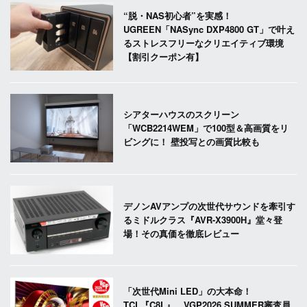
“脱・NAS初心者”を実感！
UGREEN「NASync DXP4800 GT」で叶え
るストレスフリーなクリエイティブ環境
【割引クーポン有】
シアターハウスのスクリーン
「WCB2214WEM」で100型＆高画質をリ
ビングに！ 壁投写との画質比較も
デノンAVアンプの次世代サウンドを牽引す
るミドルクラス『AVR-X3900H』堂々登
場！その真価を徹底レビュー
「次世代Mini LED」の大本命！
TCL『C8L』、VGP2026 SUMMER審査員