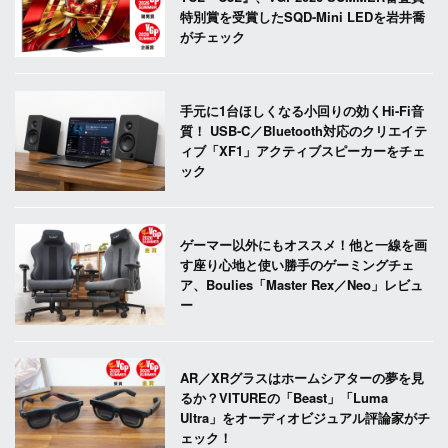
特別賞を受賞したSQD-Mini LEDを岩井喬
がチェック
手元に1台ほしくなる小回りの効くHi-Fi音
質！ USB-C／Bluetooth対応のクリエイテ
ィブ「XF1」アクティブスピーカーをチェ
ック
ゲーマー以外にもオススメ！他と一線を画
す座り心地と使い勝手のゲーミングチェ
ア、Boulies「Master Rex／Neo」レビュ
ー
AR／XRグラスはホームシアターの夢を見
るか？VITUREの「Beast」「Luma
Ultra」をオーディオビジュアル評論家がチ
ェック！