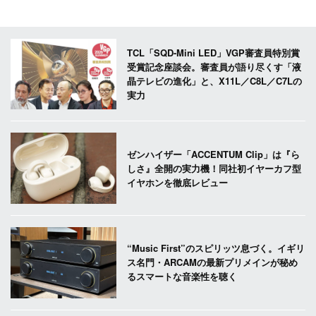
TCL「SQD-Mini LED」VGP審査員特別賞
受賞記念座談会。審査員が語り尽くす「液
晶テレビの進化」と、X11L／C8L／C7Lの
実力
ゼンハイザー「ACCENTUM Clip」は『ら
しさ』全開の実力機！同社初イヤーカフ型
イヤホンを徹底レビュー
“Music First”のスピリッツ息づく。イギリ
ス名門・ARCAMの最新プリメインが秘め
るスマートな音楽性を聴く