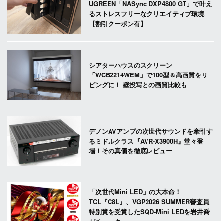
UGREEN「NASync DXP4800 GT」で叶え
るストレスフリーなクリエイティブ環境
【割引クーポン有】
シアターハウスのスクリーン
「WCB2214WEM」で100型＆高画質をリ
ビングに！ 壁投写との画質比較も
デノンAVアンプの次世代サウンドを牽引す
るミドルクラス『AVR-X3900H』堂々登
場！その真価を徹底レビュー
「次世代Mini LED」の大本命！
TCL『C8L』、VGP2026 SUMMER審査員
特別賞を受賞したSQD-Mini LEDを岩井喬