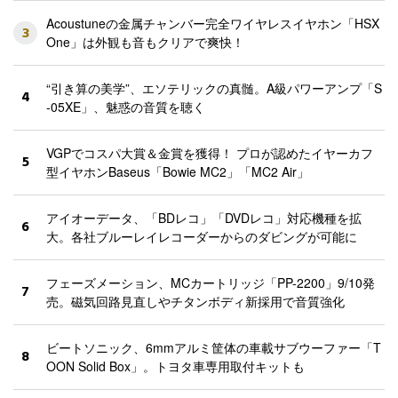
Acoustuneの金属チャンバー完全ワイヤレスイヤホン「HSX
3
One」は外観も音もクリアで爽快！
“引き算の美学”、エソテリックの真髄。A級パワーアンプ「S
4
-05XE」、魅惑の音質を聴く
VGPでコスパ大賞＆金賞を獲得！ プロが認めたイヤーカフ
5
型イヤホンBaseus「Bowie MC2」「MC2 Air」
アイオーデータ、「BDレコ」「DVDレコ」対応機種を拡
6
大。各社ブルーレイレコーダーからのダビングが可能に
フェーズメーション、MCカートリッジ「PP-2200」9/10発
7
売。磁気回路見直しやチタンボディ新採用で音質強化
ビートソニック、6mmアルミ筐体の車載サブウーファー「T
8
OON Solid Box」。トヨタ車専用取付キットも