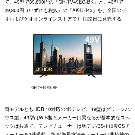
て、49型で39,800円の「GH-TV49EG-BK」と、43型で
29,800円（いずれも税抜）の「AK-KH43」を、全国のゲ
オおよびゲオオンラインストアで11月22日に発売する。
GH-TV49EG-BK
両モデルともHDR 10対応の4Kテレビ。49型はグリーンハ
ウス製、43型はWIS製とメーカーは異なるが基本的なスペ
ックは共通で、テレビチューナーは地デジ/BS/110度CSチ
ューナーを2基搭載。新4K衛星方法チューナーは非搭載の