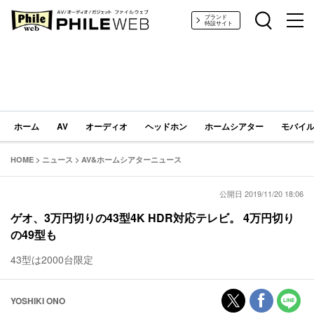
PHILE WEB｜AV/オーディオ/ガジェット
ブランド
特設サイト
ホーム
AV
オーディオ
ヘッドホン
ホームシアター
モバイル
HOME
>
ニュース
>
AV&ホームシアターニュース
公開日 2019/11/20 18:06
ゲオ、3万円切りの43型4K HDR対応テレビ。 4万円切り
の49型も
43型は2000台限定
YOSHIKI ONO