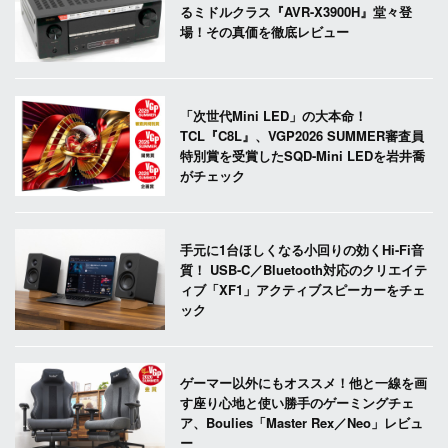
るミドルクラス『AVR-X3900H』堂々登
場！その真価を徹底レビュー
「次世代Mini LED」の大本命！
TCL『C8L』、VGP2026 SUMMER審査員
特別賞を受賞したSQD-Mini LEDを岩井喬
がチェック
手元に1台ほしくなる小回りの効くHi-Fi音
質！ USB-C／Bluetooth対応のクリエイテ
ィブ「XF1」アクティブスピーカーをチェ
ック
ゲーマー以外にもオススメ！他と一線を画
す座り心地と使い勝手のゲーミングチェ
ア、Boulies「Master Rex／Neo」レビュ
ー