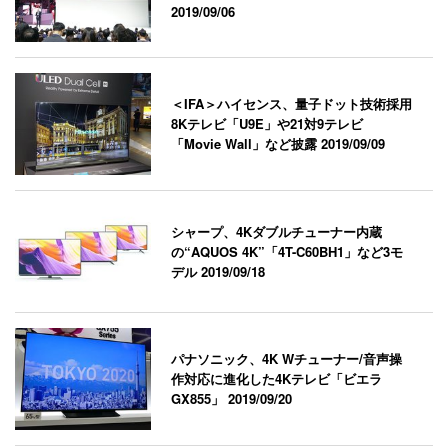
2019/09/06
＜IFA＞ハイセンス、量子ドット技術採用
8Kテレビ「U9E」や21対9テレビ
「Movie Wall」など披露
2019/09/09
シャープ、4Kダブルチューナー内蔵
の“AQUOS 4K”「4T-C60BH1」など3モ
デル
2019/09/18
パナソニック、4K Wチューナー/音声操
作対応に進化した4Kテレビ「ビエラ
GX855」
2019/09/20