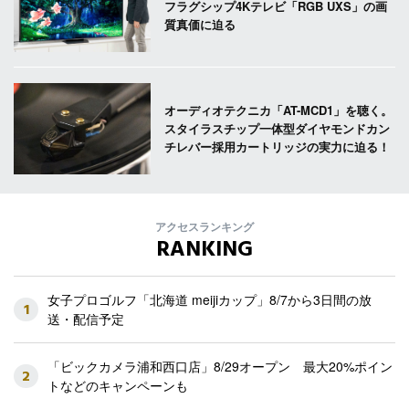
フラグシップ4Kテレビ「RGB UXS」の画
質真価に迫る
オーディオテクニカ「AT-MCD1」を聴く。
スタイラスチップ一体型ダイヤモンドカン
チレバー採用カートリッジの実力に迫る！
アクセスランキング
RANKING
女子プロゴルフ「北海道 meijiカップ」8/7から3日間の放
1
送・配信予定
「ビックカメラ浦和西口店」8/29オープン 最大20%ポイン
2
トなどのキャンペーンも