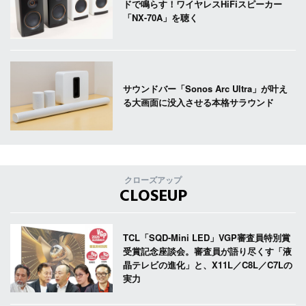
ドで鳴らす！ワイヤレスHiFiスピーカー
「NX-70A」を聴く
サウンドバー「Sonos Arc Ultra」が叶え
る大画面に没入させる本格サラウンド
クローズアップ
CLOSEUP
TCL「SQD-Mini LED」VGP審査員特別賞
受賞記念座談会。審査員が語り尽くす「液
晶テレビの進化」と、X11L／C8L／C7Lの
実力