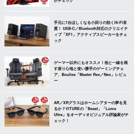
がチェック
手元に1台ほしくなる小回りの効くHi-Fi音
質！ USB-C／Bluetooth対応のクリエイテ
ィブ「XF1」アクティブスピーカーをチェ
ック
ゲーマー以外にもオススメ！他と一線を画
す座り心地と使い勝手のゲーミングチェ
ア、Boulies「Master Rex／Neo」レビュ
ー
AR／XRグラスはホームシアターの夢を見
るか？VITUREの「Beast」「Luma
Ultra」をオーディオビジュアル評論家がチ
ェック！