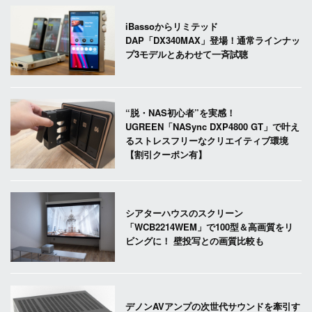
iBassoからリミテッド
DAP「DX340MAX」登場！通常ラインナッ
プ3モデルとあわせて一斉試聴
“脱・NAS初心者”を実感！
UGREEN「NASync DXP4800 GT」で叶え
るストレスフリーなクリエイティブ環境
【割引クーポン有】
シアターハウスのスクリーン
「WCB2214WEM」で100型＆高画質をリ
ビングに！ 壁投写との画質比較も
デノンAVアンプの次世代サウンドを牽引す