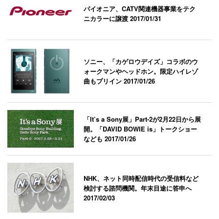
パイオニア、CATV関連機器事業をテク
ニカラーに譲渡
2017/01/31
ソニー、「カゲロウデイズ」コラボのウ
ォークマンやヘッドホン。限定ハイレゾ
曲もプリイン
2017/01/26
「It’s a Sony展」Part-2が2月22日から展
開。「DAVID BOWIE is」トークショー
なども
2017/01/26
NHK、ネット同時配信時代の受信料など
検討する諮問機関。年末目途に答申へ
2017/02/03