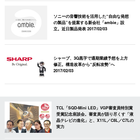
ソニーの音響技術を活用した“自由な発想
の製品”を提案する新会社「ambie」設
立。近日製品発表
2017/02/03
シャープ、3Q黒字で通期業績予想を上方
修正。構造改革から“反転攻勢”へ
2017/02/03
TCL「SQD-Mini LED」VGP審査員特別賞
受賞記念座談会。審査員が語り尽くす「液
晶テレビの進化」と、X11L／C8L／C7Lの
実力