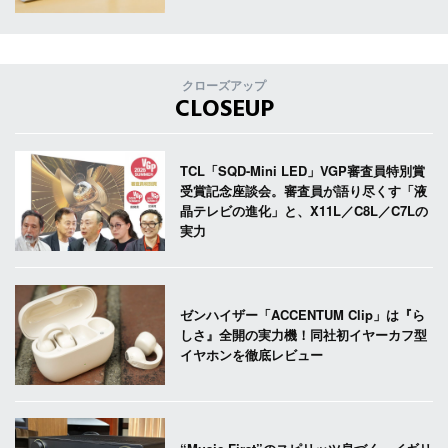
クローズアップ
CLOSEUP
TCL「SQD-Mini LED」VGP審査員特別賞
受賞記念座談会。審査員が語り尽くす「液
晶テレビの進化」と、X11L／C8L／C7Lの
実力
ゼンハイザー「ACCENTUM Clip」は『ら
しさ』全開の実力機！同社初イヤーカフ型
イヤホンを徹底レビュー