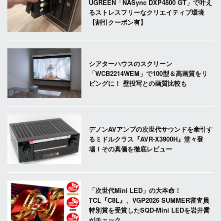
UGREEN「NASync DXP4800 GT」で叶え
るストレスフリーなクリエイティブ環境
【割引クーポン有】
シアターハウスのスクリーン
「WCB2214WEM」で100型＆高画質をリ
ビングに！ 壁投写との画質比較も
デノンAVアンプの次世代サウンドを牽引す
るミドルクラス『AVR-X3900H』堂々登
場！その真価を徹底レビュー
「次世代Mini LED」の大本命！
TCL『C8L』、VGP2026 SUMMER審査員
特別賞を受賞したSQD-Mini LEDを岩井喬
がチェック