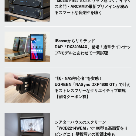
“Music First”のスピリッツ息づく。イギリ
ス名門・ARCAMの最新プリメインが秘め
るスマートな音楽性を聴く
iBassoからリミテッド
DAP「DX340MAX」登場！通常ラインナッ
プ3モデルとあわせて一斉試聴
“脱・NAS初心者”を実感！
UGREEN「NASync DXP4800 GT」で叶え
るストレスフリーなクリエイティブ環境
【割引クーポン有】
シアターハウスのスクリーン
「WCB2214WEM」で100型＆高画質をリ
ビングに！ 壁投写との画質比較も