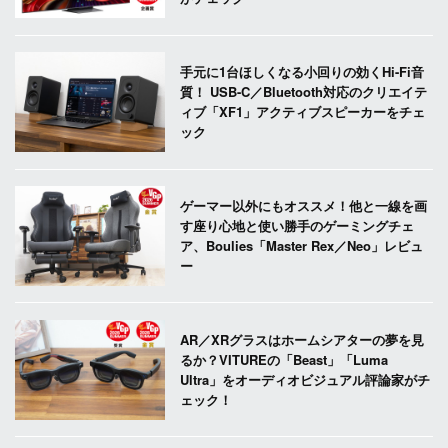
手元に1台ほしくなる小回りの効くHi-Fi音
質！ USB-C／Bluetooth対応のクリエイテ
ィブ「XF1」アクティブスピーカーをチェ
ック
ゲーマー以外にもオススメ！他と一線を画
す座り心地と使い勝手のゲーミングチェ
ア、Boulies「Master Rex／Neo」レビュ
ー
AR／XRグラスはホームシアターの夢を見
るか？VITUREの「Beast」「Luma
Ultra」をオーディオビジュアル評論家がチ
ェック！