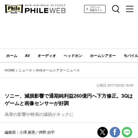
PHILE WEB｜AV/オーディオ/ガジェット
ブランド
特設サイト
ホーム
AV
オーディオ
ヘッドホン
ホームシアター
モバイル
HOME
>
ニュース
>
AV&ホームシアターニュース
公開日 2017/02/02 16:04
ソニー、減損影響で通期純利益260億円へ下方修正。3Qは
ゲームと画像センサーが好調
為替の影響や映画の減損がネックに
編集部：小澤 麻実／押野 由宇