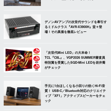
デノンAVアンプの次世代サウンドを牽引す
るミドルクラス『AVR-X3900H』堂々登
場！その真価を徹底レビュー
「次世代Mini LED」の大本命！
TCL『C8L』、VGP2026 SUMMER審査員
特別賞を受賞したSQD-Mini LEDを岩井喬
がチェック
手元に1台ほしくなる小回りの効くHi-Fi音
質！ USB-C／Bluetooth対応のクリエイテ
ィブ「XF1」アクティブスピーカーをチェ
ック