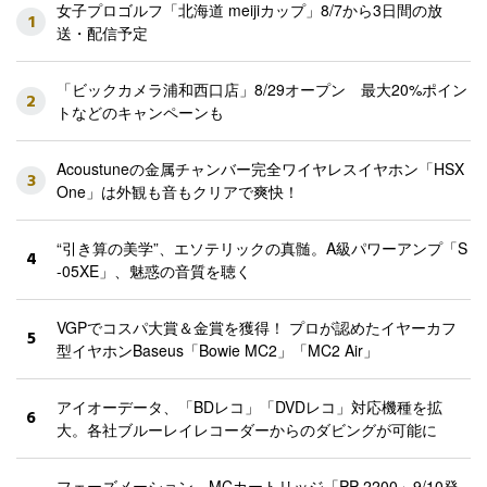
女子プロゴルフ「北海道 meijiカップ」8/7から3日間の放
1
送・配信予定
「ビックカメラ浦和西口店」8/29オープン 最大20%ポイン
2
トなどのキャンペーンも
Acoustuneの金属チャンバー完全ワイヤレスイヤホン「HSX
3
One」は外観も音もクリアで爽快！
“引き算の美学”、エソテリックの真髄。A級パワーアンプ「S
4
-05XE」、魅惑の音質を聴く
VGPでコスパ大賞＆金賞を獲得！ プロが認めたイヤーカフ
5
型イヤホンBaseus「Bowie MC2」「MC2 Air」
アイオーデータ、「BDレコ」「DVDレコ」対応機種を拡
6
大。各社ブルーレイレコーダーからのダビングが可能に
フェーズメーション、MCカートリッジ「PP-2200」9/10発