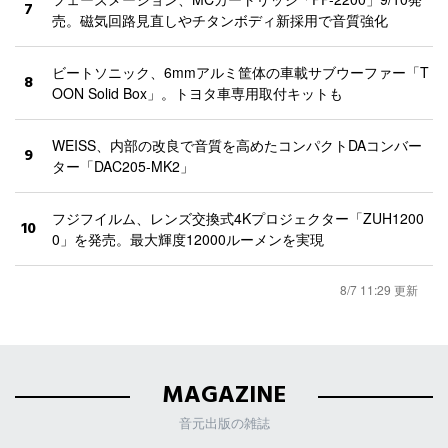
7
売。磁気回路見直しやチタンボディ新採用で音質強化
ビートソニック、6mmアルミ筐体の車載サブウーファー「T
8
OON Solid Box」。トヨタ車専用取付キットも
WEISS、内部の改良で音質を高めたコンパクトDAコンバー
9
ター「DAC205-MK2」
フジフイルム、レンズ交換式4Kプロジェクター「ZUH1200
10
0」を発売。最大輝度12000ルーメンを実現
8/7 11:29 更新
MAGAZINE
音元出版の雑誌