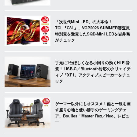
「次世代Mini LED」の大本命！
TCL『C8L』、VGP2026 SUMMER審査員
特別賞を受賞したSQD-Mini LEDを岩井喬
がチェック
手元に1台ほしくなる小回りの効くHi-Fi音
質！ USB-C／Bluetooth対応のクリエイテ
ィブ「XF1」アクティブスピーカーをチェ
ック
ゲーマー以外にもオススメ！他と一線を画
す座り心地と使い勝手のゲーミングチェ
ア、Boulies「Master Rex／Neo」レビュ
ー