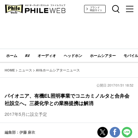
PHILE WEB｜AV/オーディオ/ガジェット
ブランド
特設サイト
ホーム
AV
オーディオ
ヘッドホン
ホームシアター
モバイル
HOME
>
ニュース
>
AV&ホームシアターニュース
公開日 2017/01/31 18:52
パイオニア、有機EL照明事業でコニカミノルタと合弁会
社設立へ。三菱化学との業務提携は解消
2017年5月に設立予定
編集部：伊藤 麻衣