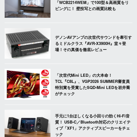
「WCB2214WEM」で100型＆高画質をリ
ビングに！ 壁投写との画質比較も
デノンAVアンプの次世代サウンドを牽引す
るミドルクラス『AVR-X3900H』堂々登
場！その真価を徹底レビュー
「次世代Mini LED」の大本命！
TCL『C8L』、VGP2026 SUMMER審査員
特別賞を受賞したSQD-Mini LEDを岩井喬
がチェック
手元に1台ほしくなる小回りの効くHi-Fi音
質！ USB-C／Bluetooth対応のクリエイテ
ィブ「XF1」アクティブスピーカーをチェ
ック