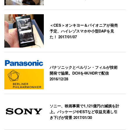
＜CES＞オンキヨー＆パイオニアが発売
予定、ハイレゾスマホや小型DAPを見
た！
2017/01/07
パナソニックとベルリン・フィルが技術
開発で協業。DCHを4K/HDRで配信
2016/12/28
ソニー、映画事業で1,121億円の減損を計
上。パッケージやESTなど収益見通し引
き下げが背景
2017/01/30