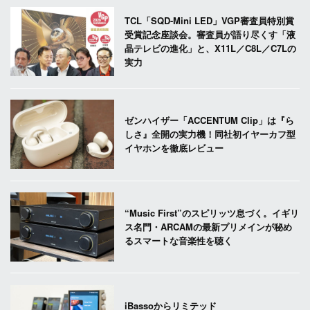
TCL「SQD-Mini LED」VGP審査員特別賞
受賞記念座談会。審査員が語り尽くす「液
晶テレビの進化」と、X11L／C8L／C7Lの
実力
ゼンハイザー「ACCENTUM Clip」は『ら
しさ』全開の実力機！同社初イヤーカフ型
イヤホンを徹底レビュー
“Music First”のスピリッツ息づく。イギリ
ス名門・ARCAMの最新プリメインが秘め
るスマートな音楽性を聴く
iBassoからリミテッド