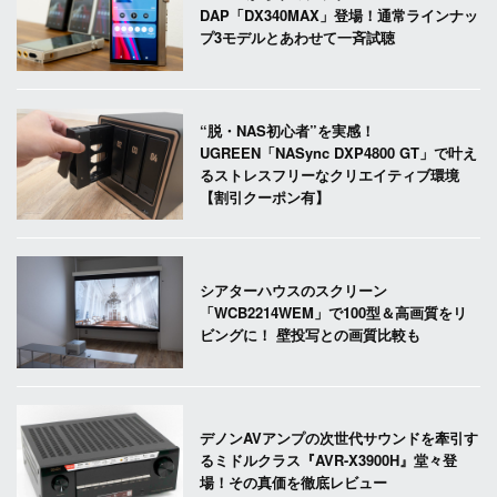
DAP「DX340MAX」登場！通常ラインナッ
プ3モデルとあわせて一斉試聴
“脱・NAS初心者”を実感！
UGREEN「NASync DXP4800 GT」で叶え
るストレスフリーなクリエイティブ環境
【割引クーポン有】
シアターハウスのスクリーン
「WCB2214WEM」で100型＆高画質をリ
ビングに！ 壁投写との画質比較も
デノンAVアンプの次世代サウンドを牽引す
るミドルクラス『AVR-X3900H』堂々登
場！その真価を徹底レビュー