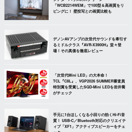
「WCB2214WEM」で100型＆高画質をリ
ビングに！ 壁投写との画質比較も
デノンAVアンプの次世代サウンドを牽引す
るミドルクラス『AVR-X3900H』堂々登
場！その真価を徹底レビュー
「次世代Mini LED」の大本命！
TCL『C8L』、VGP2026 SUMMER審査員
特別賞を受賞したSQD-Mini LEDを岩井喬
がチェック
手元に1台ほしくなる小回りの効くHi-Fi音
質！ USB-C／Bluetooth対応のクリエイテ
ィブ「XF1」アクティブスピーカーをチェ