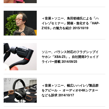
＜音展＞ソニー、角田郁雄氏による「ハ
イレゾセミナー」開催 - 進化する「HAP-
Z1ES」の魅力を紹介
2015/10/19
ソニー、バランス対応のフラグシップイ
ヤホン「XBA-Z5」。自社開発3ウェイド
ライバー搭載
2014/09/25
＜音展＞ソニー、幅広いハイレゾ製品群
をアピール － オーディオや4Kシアター
なども訴求
2014/10/17