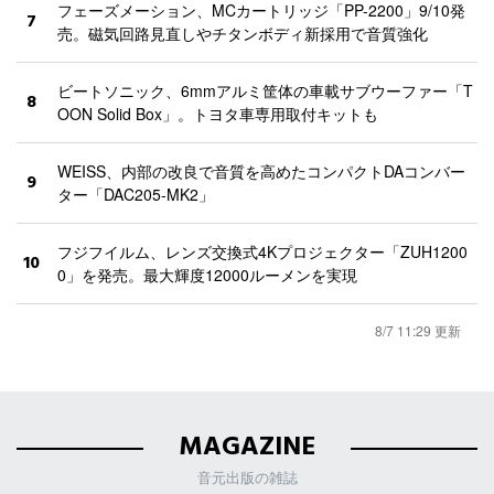
フェーズメーション、MCカートリッジ「PP-2200」9/10発
7
売。磁気回路見直しやチタンボディ新採用で音質強化
ビートソニック、6mmアルミ筐体の車載サブウーファー「T
8
OON Solid Box」。トヨタ車専用取付キットも
WEISS、内部の改良で音質を高めたコンパクトDAコンバー
9
ター「DAC205-MK2」
フジフイルム、レンズ交換式4Kプロジェクター「ZUH1200
10
0」を発売。最大輝度12000ルーメンを実現
8/7 11:29 更新
MAGAZINE
音元出版の雑誌