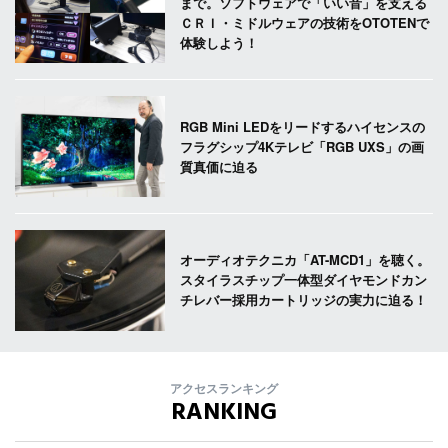
まで。ソフトウェアで「いい音」を支える
ＣＲＩ・ミドルウェアの技術をOTOTENで
体験しよう！
RGB Mini LEDをリードするハイセンスの
フラグシップ4Kテレビ「RGB UXS」の画
質真価に迫る
オーディオテクニカ「AT-MCD1」を聴く。
スタイラスチップ一体型ダイヤモンドカン
チレバー採用カートリッジの実力に迫る！
アクセスランキング
RANKING