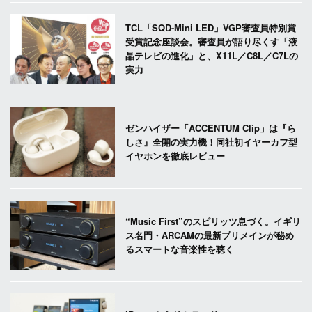
TCL「SQD-Mini LED」VGP審査員特別賞
受賞記念座談会。審査員が語り尽くす「液
晶テレビの進化」と、X11L／C8L／C7Lの
実力
ゼンハイザー「ACCENTUM Clip」は『ら
しさ』全開の実力機！同社初イヤーカフ型
イヤホンを徹底レビュー
“Music First”のスピリッツ息づく。イギリ
ス名門・ARCAMの最新プリメインが秘め
るスマートな音楽性を聴く