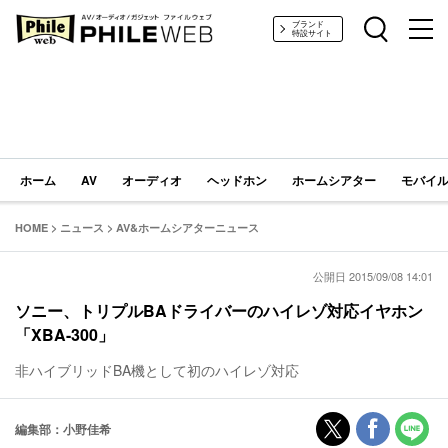
PHILE WEB｜AV/オーディオ/ガジェット
ブランド
特設サイト
ホーム
AV
オーディオ
ヘッドホン
ホームシアター
モバイル
HOME
>
ニュース
>
AV&ホームシアターニュース
公開日 2015/09/08 14:01
ソニー、トリプルBAドライバーのハイレゾ対応イヤホン
「XBA-300」
非ハイブリッドBA機として初のハイレゾ対応
編集部：小野佳希