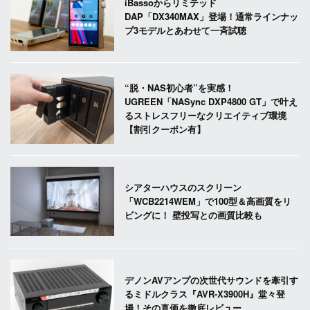
iBassoからリミテッド
DAP「DX340MAX」登場！通常ラインナッ
プ3モデルとあわせて一斉試聴
“脱・NAS初心者”を実感！
UGREEN「NASync DXP4800 GT」で叶え
るストレスフリーなクリエイティブ環境
【割引クーポン有】
シアターハウスのスクリーン
「WCB2214WEM」で100型＆高画質をリ
ビングに！ 壁投写との画質比較も
デノンAVアンプの次世代サウンドを牽引す
るミドルクラス『AVR-X3900H』堂々登
場！その真価を徹底レビュー