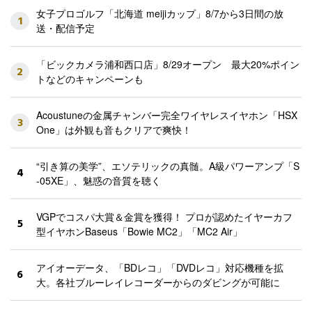
女子プロゴルフ「北海道 meijiカップ」8/7から3日間の放
1
送・配信予定
「ビックカメラ浦和西口店」8/29オープン 最大20%ポイン
2
トなどのキャンペーンも
Acoustuneの金属チャンバー完全ワイヤレスイヤホン「HSX
3
One」は外観も音もクリアで爽快！
“引き算の美学”、エソテリックの真髄。A級パワーアンプ「S
4
-05XE」、魅惑の音質を聴く
VGPでコスパ大賞＆金賞を獲得！ プロが認めたイヤーカフ
5
型イヤホンBaseus「Bowie MC2」「MC2 Air」
アイオーデータ、「BDレコ」「DVDレコ」対応機種を拡
6
大。各社ブルーレイレコーダーからのダビングが可能に