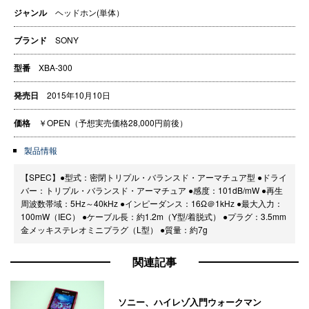
ジャンル
ヘッドホン(単体）
ブランド
SONY
型番
XBA-300
発売日
2015年10月10日
価格
￥OPEN（予想実売価格28,000円前後）
製品情報
【SPEC】●型式：密閉トリプル・バランスド・アーマチュア型 ●ドライ
バー：トリプル・バランスド・アーマチュア ●感度：101dB/mW ●再生
周波数帯域：5Hz～40kHz ●インピーダンス：16Ω＠1kHz ●最大入力：
100mW（IEC） ●ケーブル長：約1.2m（Y型/着脱式） ●プラグ：3.5mm
金メッキステレオミニプラグ（L型） ●質量：約7g
関連記事
ソニー、ハイレゾ入門ウォークマン