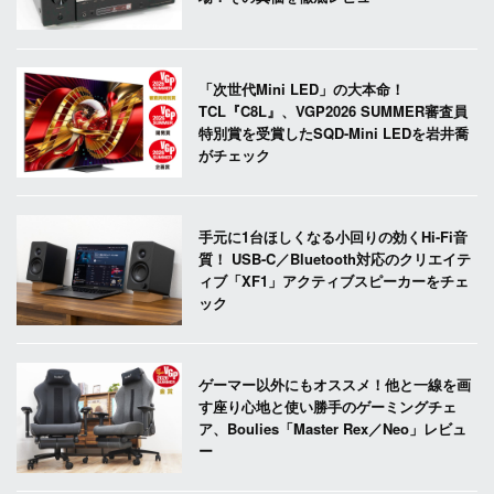
「次世代Mini LED」の大本命！
TCL『C8L』、VGP2026 SUMMER審査員
特別賞を受賞したSQD-Mini LEDを岩井喬
がチェック
手元に1台ほしくなる小回りの効くHi-Fi音
質！ USB-C／Bluetooth対応のクリエイテ
ィブ「XF1」アクティブスピーカーをチェ
ック
ゲーマー以外にもオススメ！他と一線を画
す座り心地と使い勝手のゲーミングチェ
ア、Boulies「Master Rex／Neo」レビュ
ー