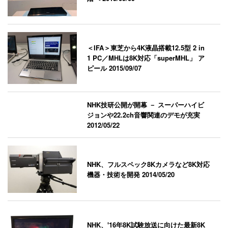
＜IFA＞東芝から4K液晶搭載12.5型 2 in
1 PC／MHLは8K対応「superMHL」 ア
ピール
2015/09/07
NHK技研公開が開幕 － スーパーハイビ
ジョンや22.2ch音響関連のデモが充実
2012/05/22
NHK、フルスペック8Kカメラなど8K対応
機器・技術を開発
2014/05/20
NHK、'16年8K試験放送に向けた最新8K