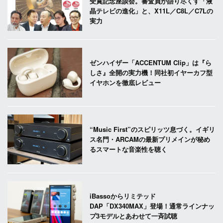
受賞記念座談会。審査員が語り尽くす「液
晶テレビの進化」と、X11L／C8L／C7Lの
実力
ゼンハイザー「ACCENTUM Clip」は『ら
しさ』全開の実力機！同社初イヤーカフ型
イヤホンを徹底レビュー
“Music First”のスピリッツ息づく。イギリ
ス名門・ARCAMの最新プリメインが秘め
るスマートな音楽性を聴く
iBassoからリミテッド
DAP「DX340MAX」登場！通常ラインナッ
プ3モデルとあわせて一斉試聴