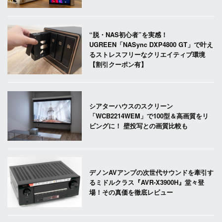
“脱・NAS初心者”を実感！
UGREEN「NASync DXP4800 GT」で叶え
るストレスフリーなクリエイティブ環境
【割引クーポン有】
シアターハウスのスクリーン
「WCB2214WEM」で100型＆高画質をリ
ビングに！ 壁投写との画質比較も
デノンAVアンプの次世代サウンドを牽引す
るミドルクラス『AVR-X3900H』堂々登
場！その真価を徹底レビュー