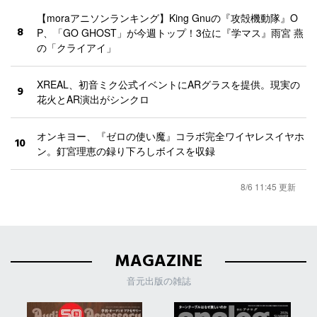
【moraアニソンランキング】King Gnuの『攻殻機動隊』O
8
P、「GO GHOST」が今週トップ！3位に『学マス』雨宮 燕
の「クライアイ」
XREAL、初音ミク公式イベントにARグラスを提供。現実の
9
花火とAR演出がシンクロ
オンキヨー、『ゼロの使い魔』コラボ完全ワイヤレスイヤホ
10
ン。釘宮理恵の録り下ろしボイスを収録
8/6 11:45 更新
MAGAZINE
音元出版の雑誌