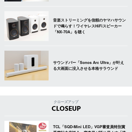
音楽ストリーミングを信頼のヤマハサウン
ドで鳴らす！ワイヤレスHiFiスピーカー
「NX-70A」を聴く
サウンドバー「Sonos Arc Ultra」が叶え
る大画面に没入させる本格サラウンド
クローズアップ
CLOSEUP
TCL「SQD-Mini LED」VGP審査員特別賞