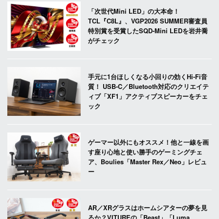
「次世代Mini LED」の大本命！
TCL『C8L』、VGP2026 SUMMER審査員
特別賞を受賞したSQD-Mini LEDを岩井喬
がチェック
手元に1台ほしくなる小回りの効くHi-Fi音
質！ USB-C／Bluetooth対応のクリエイテ
ィブ「XF1」アクティブスピーカーをチェ
ック
ゲーマー以外にもオススメ！他と一線を画
す座り心地と使い勝手のゲーミングチェ
ア、Boulies「Master Rex／Neo」レビュ
ー
AR／XRグラスはホームシアターの夢を見
るか？VITUREの「Beast」「Luma