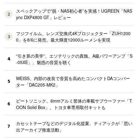
スペックアップで“脱・NAS初心者”を実感！UGREEN「NAS
2
ync DXP4800 GT」レビュー
フジフイルム、レンズ交換式4Kプロジェクター「ZUH1200
3
0」を8/6に発売。最大輝度12000ルーメンを実現
“引き算の美学”、エソテリックの真髄。A級パワーアンプ「S
4
-05XE」、魅惑の音質を聴く
WEISS、内部の改良で音質を高めたコンパクトDAコンバー
5
ター「DAC205-MK2」
ビートソニック、6mmアルミ筐体の車載サブウーファー「T
6
OON Solid Box」。トヨタ車専用取付キットも
カセットテープなどのデジタル化提案、ティアックが「思い
7
出アーカイブ推進活動」