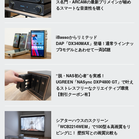
ス名門・ARCAMの最新プリメインが秘め
るスマートな音楽性を聴く
iBassoからリミテッド
DAP「DX340MAX」登場！通常ラインナッ
プ3モデルとあわせて一斉試聴
“脱・NAS初心者”を実感！
UGREEN「NASync DXP4800 GT」で叶え
るストレスフリーなクリエイティブ環境
【割引クーポン有】
シアターハウスのスクリーン
「WCB2214WEM」で100型＆高画質をリ
ビングに！ 壁投写との画質比較も