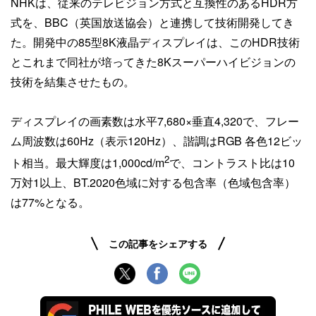
NHKは、従来のテレビジョン方式と互換性のあるHDR方
式を、BBC（英国放送協会）と連携して技術開発してき
た。開発中の85型8K液晶ディスプレイは、このHDR技術
とこれまで同社が培ってきた8Kスーパーハイビジョンの
技術を結集させたもの。
ディスプレイの画素数は水平7,680×垂直4,320で、フレー
ム周波数は60Hz（表示120Hz）、諧調はRGB 各色12ビッ
2
ト相当。最大輝度は1,000cd/m
で、コントラスト比は10
万対1以上、BT.2020色域に対する包含率（色域包含率）
は77%となる。
この記事をシェアする