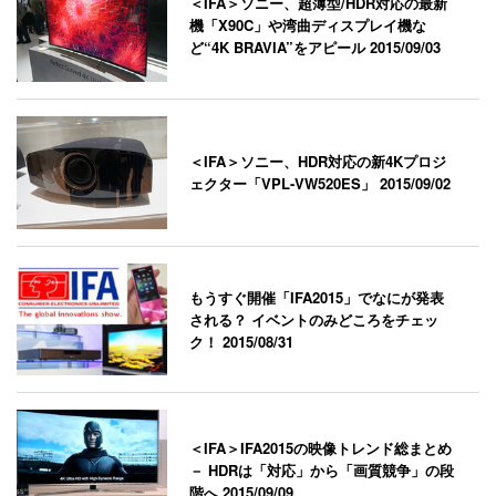
＜IFA＞ソニー、超薄型/HDR対応の最新
機「X90C」や湾曲ディスプレイ機な
ど“4K BRAVIA”をアピール
2015/09/03
＜IFA＞ソニー、HDR対応の新4Kプロジ
ェクター「VPL-VW520ES」
2015/09/02
もうすぐ開催「IFA2015」でなにが発表
される？ イベントのみどころをチェッ
ク！
2015/08/31
＜IFA＞IFA2015の映像トレンド総まとめ
－ HDRは「対応」から「画質競争」の段
階へ
2015/09/09