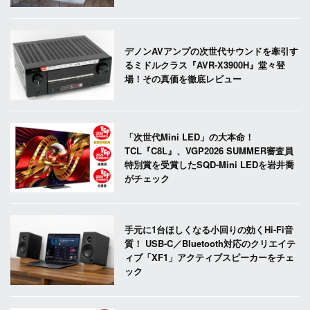
デノンAVアンプの次世代サウンドを牽引す
るミドルクラス『AVR-X3900H』堂々登
場！その真価を徹底レビュー
「次世代Mini LED」の大本命！
TCL『C8L』、VGP2026 SUMMER審査員
特別賞を受賞したSQD-Mini LEDを岩井喬
がチェック
手元に1台ほしくなる小回りの効くHi-Fi音
質！ USB-C／Bluetooth対応のクリエイテ
ィブ「XF1」アクティブスピーカーをチェ
ック