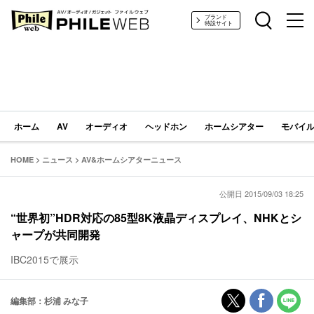
PHILE WEB｜AV/オーディオ/ガジェット
ブランド
特設サイト
ホーム
AV
オーディオ
ヘッドホン
ホームシアター
モバイル
HOME
>
ニュース
>
AV&ホームシアターニュース
公開日 2015/09/03 18:25
“世界初”HDR対応の85型8K液晶ディスプレイ、NHKとシ
ャープが共同開発
IBC2015で展示
編集部：杉浦 みな子