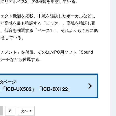
クリアボイス2」の2種類を用意している。
フェクト機能を搭載。中域を強調したボーカルなどに
域と高域を最も強調する「ロック」、高域を強調し張
、低音を強調する「ベース1」、それよりもさらに低
用意している。
メント」を付属。そのほかPC用ソフト「Sound
ングポーチなども付属する。
次ページ
D-UX502」「ICD-BX122」
2
次へ