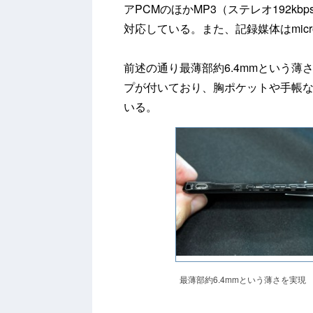
アPCMのほかMP3（ステレオ192kbps
対応している。また、記録媒体はmicro
前述の通り最薄部約6.4mmという薄
プが付いており、胸ポケットや手帳
いる。
最薄部約6.4mmという薄さを実現