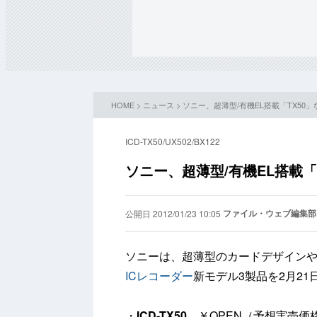
HOME
>
ニュース
> ソニー、超薄型/有機EL搭載「TX50
ICD-TX50/UX502/BX122
ソニー、超薄型/有機EL搭載「
ファイル・ウェブ編集部
公開日 2012/01/23 10:05
ソニーは、超薄型のカードデザインや有
ICレコーダー
新モデル3製品を2月2
・
ICD-TX50
￥OPEN（予想実売価格1