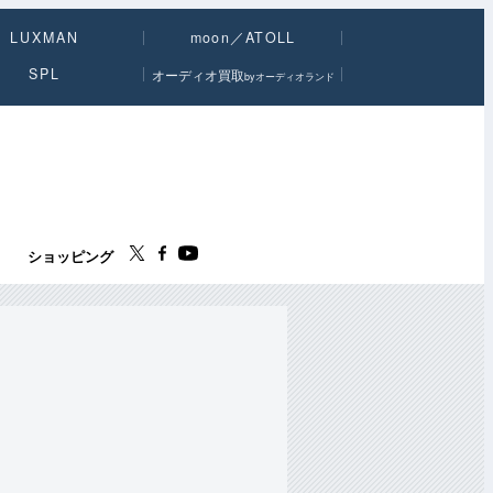
LUXMAN
moon／ATOLL
SPL
オーディオ買取
byオーディオランド
ス
ショッピング