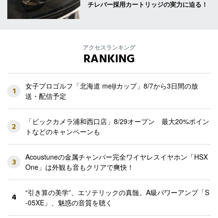
チレバー採用カートリッジの実力に迫る！
アクセスランキング
RANKING
女子プロゴルフ「北海道 meijiカップ」8/7から3日間の放
1
送・配信予定
「ビックカメラ浦和西口店」8/29オープン 最大20%ポイン
2
トなどのキャンペーンも
Acoustuneの金属チャンバー完全ワイヤレスイヤホン「HSX
3
One」は外観も音もクリアで爽快！
“引き算の美学”、エソテリックの真髄。A級パワーアンプ「S
4
-05XE」、魅惑の音質を聴く