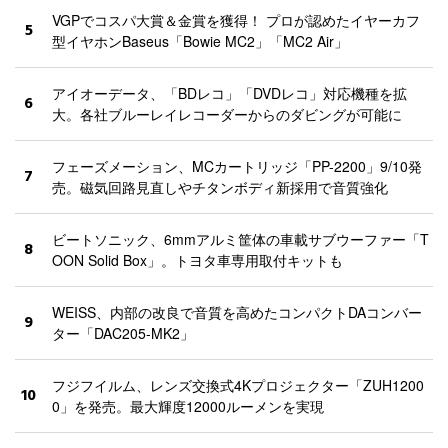
VGPでコスパ大賞＆金賞を獲得！ プロが認めたイヤーカフ
5
型イヤホンBaseus「Bowie MC2」「MC2 Air」
アイオーデータ、「BDレコ」「DVDレコ」対応機種を拡
6
大。各社ブルーレイレコーダーからのダビングが可能に
フェーズメーション、MCカートリッジ「PP-2200」9/10発
7
売。磁気回路見直しやチタンボディ新採用で音質強化
ビートソニック、6mmアルミ筐体の車載サブウーファー「T
8
OON Solid Box」。トヨタ車専用取付キットも
WEISS、内部の改良で音質を高めたコンパクトDAコンバー
9
ター「DAC205-MK2」
フジフイルム、レンズ交換式4Kプロジェクター「ZUH1200
10
0」を発売。最大輝度12000ルーメンを実現