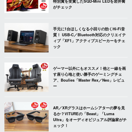
特別賞を受賞したSQD-Mini LEDを岩井喬
がチェック
手元に1台ほしくなる小回りの効くHi-Fi音
質！ USB-C／Bluetooth対応のクリエイテ
ィブ「XF1」アクティブスピーカーをチェ
ック
ゲーマー以外にもオススメ！他と一線を画
す座り心地と使い勝手のゲーミングチェ
ア、Boulies「Master Rex／Neo」レビュ
ー
AR／XRグラスはホームシアターの夢を見
るか？VITUREの「Beast」「Luma
Ultra」をオーディオビジュアル評論家がチ
ェック！