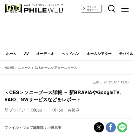
PHILE WEB｜AV/オーディオ/ガジェット
ブランド
特設サイト
ホーム
AV
オーディオ
ヘッドホン
ホームシアター
モバイル
HOME
>
ニュース
>
AV&ホームシアターニュース
公開日 2012/01/11 19:00
＜CES＞ソニーブース詳報 － 新BRAVIAやGoogleTV、
VAIO、NWサービスなどをレポート
新ブラビア「HX850」「HX750」も披露
ファイル・ウェブ編集部：小澤麻実