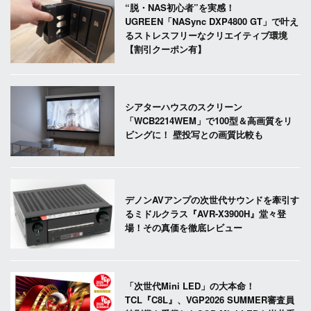
“脱・NAS初心者”を実感！
UGREEN「NASync DXP4800 GT」で叶え
るストレスフリーなクリエイティブ環境
【割引クーポン有】
シアターハウスのスクリーン
「WCB2214WEM」で100型＆高画質をリ
ビングに！ 壁投写との画質比較も
デノンAVアンプの次世代サウンドを牽引す
るミドルクラス『AVR-X3900H』堂々登
場！その真価を徹底レビュー
「次世代Mini LED」の大本命！
TCL『C8L』、VGP2026 SUMMER審査員