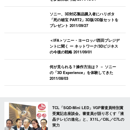
ソニー、3D対応製品購入者にハリポタ
「死の秘宝 PART2」3D版/2D版セットを
プレゼント
2011/09/27
＜IFA＞ソニー・ヨーロッパ西田プレジデ
ントに聞く ー ネットワーク/3Dビジネス
の今後の戦略
2011/09/01
何が見られる？操作方法は？ － ソニー
の「3D Experience」を体験してきた
2011/08/03
TCL「SQD-Mini LED」VGP審査員特別賞
受賞記念座談会。審査員が語り尽くす「液
晶テレビの進化」と、X11L／C8L／C7Lの
実力