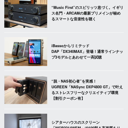
“Music First”のスピリッツ息づく。イギリ
ス名門・ARCAMの最新プリメインが秘め
るスマートな音楽性を聴く
iBassoからリミテッド
DAP「DX340MAX」登場！通常ラインナッ
プ3モデルとあわせて一斉試聴
“脱・NAS初心者”を実感！
UGREEN「NASync DXP4800 GT」で叶え
るストレスフリーなクリエイティブ環境
【割引クーポン有】
シアターハウスのスクリーン
「WCB2214WEM」で100型＆高画質をリ