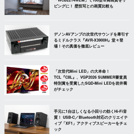
ビングに！ 壁投写との画質比較も
デノンAVアンプの次世代サウンドを牽引す
るミドルクラス『AVR-X3900H』堂々登
場！その真価を徹底レビュー
「次世代Mini LED」の大本命！
TCL『C8L』、VGP2026 SUMMER審査員
特別賞を受賞したSQD-Mini LEDを岩井喬
がチェック
手元に1台ほしくなる小回りの効くHi-Fi音
質！ USB-C／Bluetooth対応のクリエイテ
ィブ「XF1」アクティブスピーカーをチェ
ック