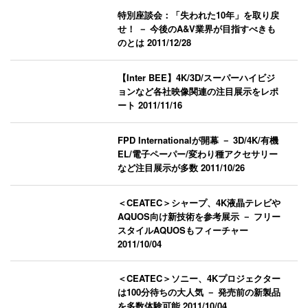
特別座談会：「失われた10年」を取り戻
せ！ － 今後のA&V業界が目指すべきも
のとは
2011/12/28
【Inter BEE】4K/3D/スーパーハイビジ
ョンなど各社映像関連の注目展示をレポ
ート
2011/11/16
FPD Internationalが開幕 － 3D/4K/有機
EL/電子ペーパー/変わり種アクセサリー
など注目展示が多数
2011/10/26
＜CEATEC＞シャープ、4K液晶テレビや
AQUOS向け新技術を参考展示 － フリー
スタイルAQUOSもフィーチャー
2011/10/04
＜CEATEC＞ソニー、4Kプロジェクター
は100分待ちの大人気 － 発売前の新製品
を多数体験可能
2011/10/04