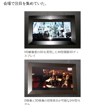
会場で注目を集めていた。
HD解像度の3Dを実現した46型裸眼3Dディ
スプレイ
D映像と3D映像の切替表示が可能な24V型モ
デル