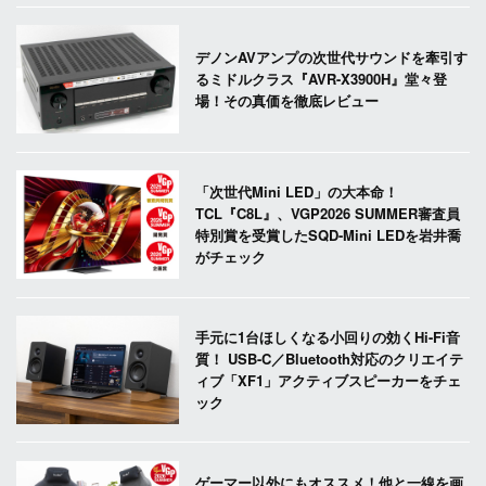
デノンAVアンプの次世代サウンドを牽引す
るミドルクラス『AVR-X3900H』堂々登
場！その真価を徹底レビュー
「次世代Mini LED」の大本命！
TCL『C8L』、VGP2026 SUMMER審査員
特別賞を受賞したSQD-Mini LEDを岩井喬
がチェック
手元に1台ほしくなる小回りの効くHi-Fi音
質！ USB-C／Bluetooth対応のクリエイテ
ィブ「XF1」アクティブスピーカーをチェ
ック
ゲーマー以外にもオススメ！他と一線を画