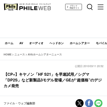
PHILE WEB｜AV/オーディオ/ガジェット
ブランド
特設サイト
ホーム
AV
オーディオ
ヘッドホン
ホームシアター
モバイル
HOME
>
ニュース
>
AV&ホームシアターニュース
公開日 2010/03/11 20:52
【CP+】キヤノン「HF S21」を早速試用／シグマ
「DP2S」など新製品3モデル登場／GEが“超価格”のデジ
カメ発売
ファイル・ウェブ編集部