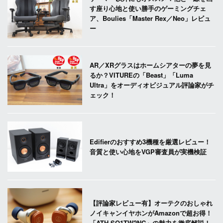
す座り心地と使い勝手のゲーミングチェ
ア、Boulies「Master Rex／Neo」レビュ
ー
AR／XRグラスはホームシアターの夢を見
るか？VITUREの「Beast」「Luma
Ultra」をオーディオビジュアル評論家がチ
ェック！
Edifierのおすすめ3機種を厳選レビュー！
音質と使い心地をVGP審査員が実機検証
【評論家レビュー有】オーテクのおしゃれ
ノイキャンイヤホンがAmazonで超お得！
「ATH-SQ1TW2NC」の魅力を徹底解説！