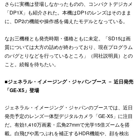
さらに実機は登場しなかったものの、コンパクトデジカメ
「DP1X」も紹介された。本機はDP1のレンズはそのまま
に、DP2の機能や操作感を備えたモデルとなっている。
なお三機種とも発売時期・価格ともに未定。「SD15は画
質については大方の詰めが終わっており、現在プログラム
のバグとりなどを行っているところ」（同社説明員）との
こと。続報を待ちたい。
■ジェネラル・イメージング・ジャパンブース － 近日発売
「GE-X5」登場
ジェネラル・イメージング・ジャパンのブースでは、近日
発売予定のレンズ一体型デジタルカメラ「GE-X5」に注目
だ。有効1,410万画素・広角27mmで光学15倍ズームを搭
載。白飛びや黒つぶれを補正するHDR機能や、顔を検出