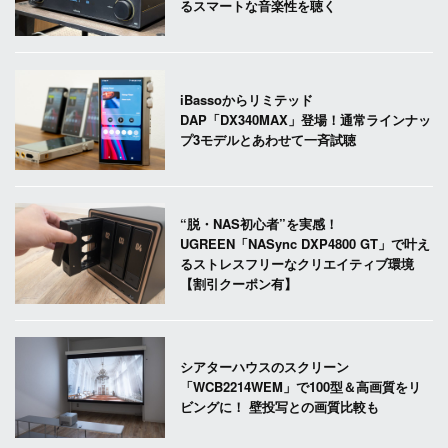
るスマートな音楽性を聴く
iBassoからリミテッド
DAP「DX340MAX」登場！通常ラインナッ
プ3モデルとあわせて一斉試聴
“脱・NAS初心者”を実感！
UGREEN「NASync DXP4800 GT」で叶え
るストレスフリーなクリエイティブ環境
【割引クーポン有】
シアターハウスのスクリーン
「WCB2214WEM」で100型＆高画質をリ
ビングに！ 壁投写との画質比較も