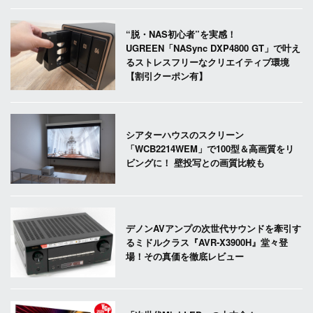
“脱・NAS初心者”を実感！
UGREEN「NASync DXP4800 GT」で叶え
るストレスフリーなクリエイティブ環境
【割引クーポン有】
シアターハウスのスクリーン
「WCB2214WEM」で100型＆高画質をリ
ビングに！ 壁投写との画質比較も
デノンAVアンプの次世代サウンドを牽引す
るミドルクラス『AVR-X3900H』堂々登
場！その真価を徹底レビュー