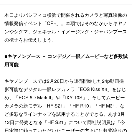
本日よりパシフィコ横浜で開催されるカメラと写真映像の
情報発信イベント「CP+」。本項ではそのなかからキヤノ
ンやシグマ、ジェネラル・イメージング・ジャパンブース
の様子をお伝えしよう。
■キヤノンブース － コンデジ／一眼／ムービーなど多数試
用可能
キヤノンブースでは2月26日から販売開始した24p動画撮
影可能なデジタル一眼レフカメラ「EOS Kiss X4」をはじ
め、「EOS 5D Mark II」や「IXY 10S」、そしてムービー
カメラの新モデル「HF S21」「HF R10」「HF M31」な
ど多彩なラインナップを試用することができる。あす3月
12日に発売となる「HF S21」について同社説明員は「今
日実際に触っていただいたユーザーの方々には虹彩絞りの