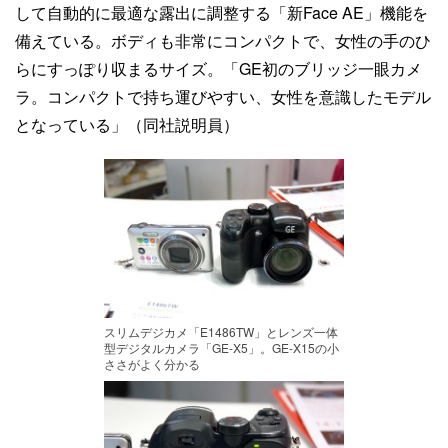
して自動的に最適な露出に調整する「新Face AE」機能を
備えている。ボディも非常にコンパクトで、女性の手のひ
らにすっぽり収まるサイズ。「GE初のブリッジ一眼カメ
ラ。コンパクトで持ち運びやすい、女性を意識したモデル
となっている」（同社説明員）
スリムデジカメ「E1486TW」とレンズ一体
型デジタルカメラ「GE-X5」。GE-X15の小
ささがよく分かる