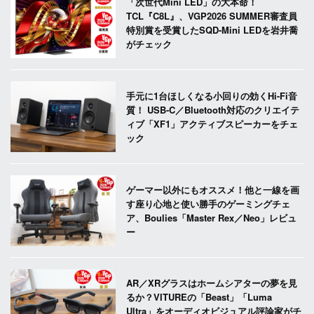
「次世代Mini LED」の大本命！
TCL『C8L』、VGP2026 SUMMER審査員
特別賞を受賞したSQD-Mini LEDを岩井喬
がチェック
手元に1台ほしくなる小回りの効くHi-Fi音
質！ USB-C／Bluetooth対応のクリエイテ
ィブ「XF1」アクティブスピーカーをチェ
ック
ゲーマー以外にもオススメ！他と一線を画
す座り心地と使い勝手のゲーミングチェ
ア、Boulies「Master Rex／Neo」レビュ
ー
AR／XRグラスはホームシアターの夢を見
るか？VITUREの「Beast」「Luma
Ultra」をオーディオビジュアル評論家がチ