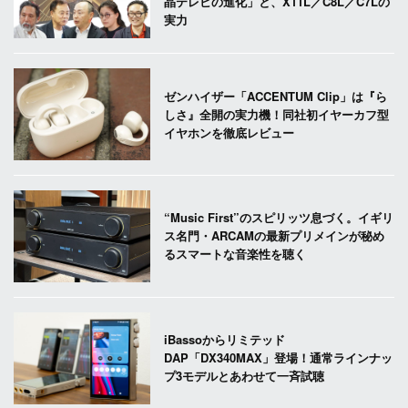
晶テレビの進化」と、X11L／C8L／C7Lの
実力
ゼンハイザー「ACCENTUM Clip」は『ら
しさ』全開の実力機！同社初イヤーカフ型
イヤホンを徹底レビュー
“Music First”のスピリッツ息づく。イギリ
ス名門・ARCAMの最新プリメインが秘め
るスマートな音楽性を聴く
iBassoからリミテッド
DAP「DX340MAX」登場！通常ラインナッ
プ3モデルとあわせて一斉試聴