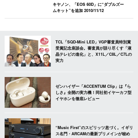
キヤノン、「EOS 60D」に“ダブルズー
ムキット”を追加
2010/11/12
TCL「SQD-Mini LED」VGP審査員特別賞
受賞記念座談会。審査員が語り尽くす「液
晶テレビの進化」と、X11L／C8L／C7Lの
実力
ゼンハイザー「ACCENTUM Clip」は『ら
しさ』全開の実力機！同社初イヤーカフ型
イヤホンを徹底レビュー
“Music First”のスピリッツ息づく。イギリ
ス名門・ARCAMの最新プリメインが秘め