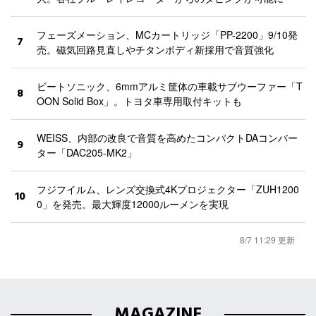
フェーズメーション、MCカートリッジ「PP-2200」9/10発
7
売。磁気回路見直しやチタンボディ新採用で音質強化
ビートソニック、6mmアルミ筐体の車載サブウーファー「T
8
OON Solid Box」。トヨタ車専用取付キットも
WEISS、内部の改良で音質を高めたコンパクトDAコンバー
9
ター「DAC205-MK2」
フジフイルム、レンズ交換式4Kプロジェクター「ZUH1200
10
0」を発売。最大輝度12000ルーメンを実現
8/7 11:29 更新
MAGAZINE