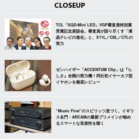
CLOSEUP
TCL「SQD-Mini LED」VGP審査員特別賞
受賞記念座談会。審査員が語り尽くす「液
晶テレビの進化」と、X11L／C8L／C7Lの
実力
ゼンハイザー「ACCENTUM Clip」は『ら
しさ』全開の実力機！同社初イヤーカフ型
イヤホンを徹底レビュー
“Music First”のスピリッツ息づく。イギリ
ス名門・ARCAMの最新プリメインが秘め
るスマートな音楽性を聴く