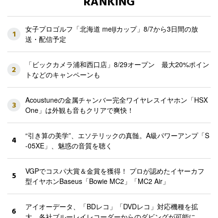
RANKING
女子プロゴルフ「北海道 meijiカップ」8/7から3日間の放
1
送・配信予定
「ビックカメラ浦和西口店」8/29オープン 最大20%ポイン
2
トなどのキャンペーンも
Acoustuneの金属チャンバー完全ワイヤレスイヤホン「HSX
3
One」は外観も音もクリアで爽快！
“引き算の美学”、エソテリックの真髄。A級パワーアンプ「S
4
-05XE」、魅惑の音質を聴く
VGPでコスパ大賞＆金賞を獲得！ プロが認めたイヤーカフ
5
型イヤホンBaseus「Bowie MC2」「MC2 Air」
アイオーデータ、「BDレコ」「DVDレコ」対応機種を拡
6
大。各社ブルーレイレコーダーからのダビングが可能に