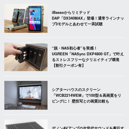
iBassoからリミテッド
DAP「DX340MAX」登場！通常ラインナッ
プ3モデルとあわせて一斉試聴
“脱・NAS初心者”を実感！
UGREEN「NASync DXP4800 GT」で叶え
るストレスフリーなクリエイティブ環境
【割引クーポン有】
シアターハウスのスクリーン
「WCB2214WEM」で100型＆高画質をリ
ビングに！ 壁投写との画質比較も
デノンAVアンプの次世代サウンドを牽引す