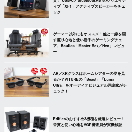
質！ USB-C／Bluetooth対応のクリエイテ
ィブ「XF1」アクティブスピーカーをチェ
ック
ゲーマー以外にもオススメ！他と一線を画
す座り心地と使い勝手のゲーミングチェ
ア、Boulies「Master Rex／Neo」レビュ
ー
AR／XRグラスはホームシアターの夢を見
るか？VITUREの「Beast」「Luma
Ultra」をオーディオビジュアル評論家がチ
ェック！
Edifierのおすすめ3機種を厳選レビュー！
音質と使い心地をVGP審査員が実機検証