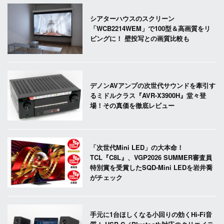
シアターハウスのスクリーン
「WCB2214WEM」で100型＆高画質をリ
ビングに！ 壁投写との画質比較も
デノンAVアンプの次世代サウンドを牽引す
るミドルクラス『AVR-X3900H』堂々登
場！その真価を徹底レビュー
「次世代Mini LED」の大本命！
TCL『C8L』、VGP2026 SUMMER審査員
特別賞を受賞したSQD-Mini LEDを岩井喬
がチェック
手元に1台ほしくなる小回りの効くHi-Fi音