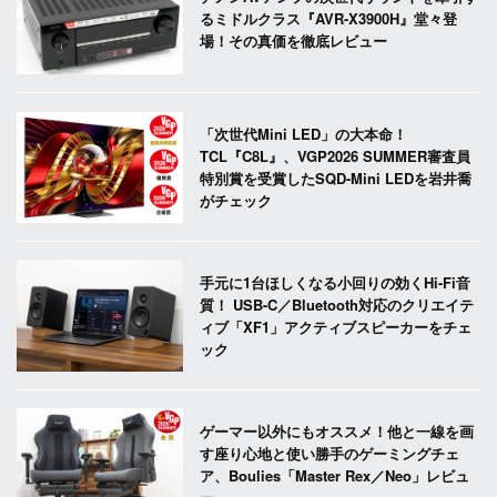
るミドルクラス『AVR-X3900H』堂々登
場！その真価を徹底レビュー
「次世代Mini LED」の大本命！
TCL『C8L』、VGP2026 SUMMER審査員
特別賞を受賞したSQD-Mini LEDを岩井喬
がチェック
手元に1台ほしくなる小回りの効くHi-Fi音
質！ USB-C／Bluetooth対応のクリエイテ
ィブ「XF1」アクティブスピーカーをチェ
ック
ゲーマー以外にもオススメ！他と一線を画
す座り心地と使い勝手のゲーミングチェ
ア、Boulies「Master Rex／Neo」レビュ