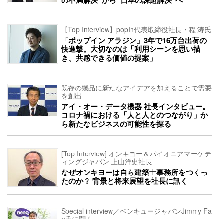
の不満解決”から“日本の課題解決”へ
【Top Interview】popIn代表取締役社長・程 涛氏
「ポップイン アラジン」3年で16万台出荷の
快進撃。大切なのは「利用シーンを思い描
き、共感できる価値の提案」
既存の製品に新たなアイデアを加えることで需要
を創出
アイ・オー・データ機器 社長インタビュー。
コロナ禍における「人と人とのつながり」か
ら新たなビジネスの可能性を探る
[Top Interview] オンキヨー＆パイオニアマーケテ
ィングジャパン 上山洋史社長
なぜオンキヨーは自ら建築士事務所をつくっ
たのか？ 背景と将来展望を社長に訊く
Special interview／ベンキュージャパンJimmy Fa
n氏に聞く