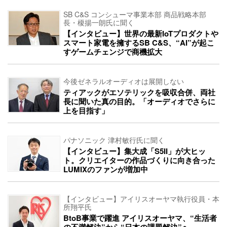
SB C&S コンシューマ事業本部 商品戦略本部
長・榎揚一朗氏に聞く
【インタビュー】世界の最新IoTプロダクトや
スマート家電を擁するSB C&S、“AI”が起こ
すゲームチェンジで商機拡大
今後ゼネラルオーディオは展開しない
ティアックがエソテリックを吸収合併、両社
長に聞いた真の目的。「オーディオでさらに
上を目指す」
パナソニック 津村敏行氏に聞く
【インタビュー】集大成「S5II」が大ヒッ
ト。クリエイターの作品づくりに向き合った
LUMIXのファンが増加中
【インタビュー】アイリスオーヤマ執行役員・本
所翔平氏
BtoB事業で躍進 アイリスオーヤマ、“生活者