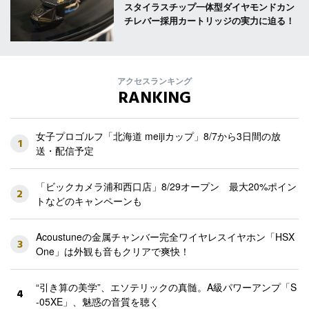
スタイラスチップ一体型ダイヤモンドカン
チレバー採用カートリッジの実力に迫る！
アクセスランキング
RANKING
女子プロゴルフ「北海道 meijiカップ」8/7から3日間の放
1
送・配信予定
「ビックカメラ浦和西口店」8/29オープン 最大20%ポイン
2
トなどのキャンペーンも
Acoustuneの金属チャンバー完全ワイヤレスイヤホン「HSX
3
One」は外観も音もクリアで爽快！
“引き算の美学”、エソテリックの真髄。A級パワーアンプ「S
4
-05XE」、魅惑の音質を聴く