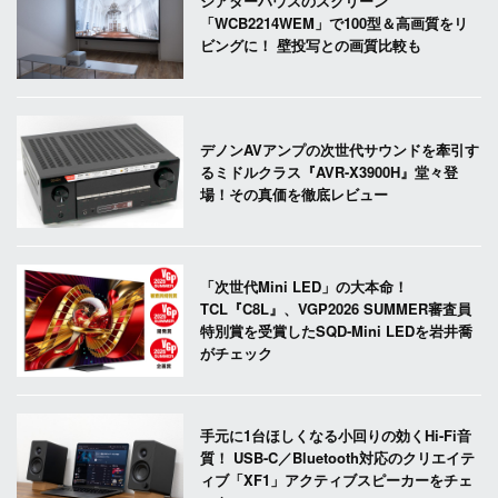
シアターハウスのスクリーン
「WCB2214WEM」で100型＆高画質をリ
ビングに！ 壁投写との画質比較も
デノンAVアンプの次世代サウンドを牽引す
るミドルクラス『AVR-X3900H』堂々登
場！その真価を徹底レビュー
「次世代Mini LED」の大本命！
TCL『C8L』、VGP2026 SUMMER審査員
特別賞を受賞したSQD-Mini LEDを岩井喬
がチェック
手元に1台ほしくなる小回りの効くHi-Fi音
質！ USB-C／Bluetooth対応のクリエイテ
ィブ「XF1」アクティブスピーカーをチェ