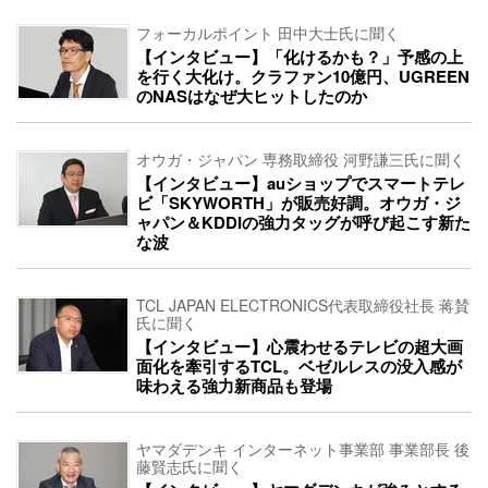
フォーカルポイント 田中大士氏に聞く
【インタビュー】「化けるかも？」予感の上
を行く大化け。クラファン10億円、UGREEN
のNASはなぜ大ヒットしたのか
オウガ・ジャパン 専務取締役 河野謙三氏に聞く
【インタビュー】auショップでスマートテレ
ビ「SKYWORTH」が販売好調。オウガ・ジ
ャパン＆KDDIの強力タッグが呼び起こす新た
な波
TCL JAPAN ELECTRONICS代表取締役社長 蒋賛
氏に聞く
【インタビュー】心震わせるテレビの超大画
面化を牽引するTCL。ベゼルレスの没入感が
味わえる強力新商品も登場
ヤマダデンキ インターネット事業部 事業部長 後
藤賢志氏に聞く