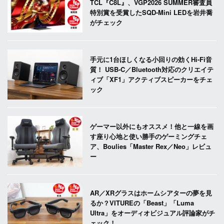
TCL『C8L』、VGP2026 SUMMER審査員
特別賞を受賞したSQD-Mini LEDを岩井喬
がチェック
手元に1台ほしくなる小回りの効くHi-Fi音
質！ USB-C／Bluetooth対応のクリエイテ
ィブ「XF1」アクティブスピーカーをチェ
ック
ゲーマー以外にもオススメ！他と一線を画
す座り心地と使い勝手のゲーミングチェ
ア、Boulies「Master Rex／Neo」レビュ
ー
AR／XRグラスはホームシアターの夢を見
るか？VITUREの「Beast」「Luma
Ultra」をオーディオビジュアル評論家がチ
ェック！