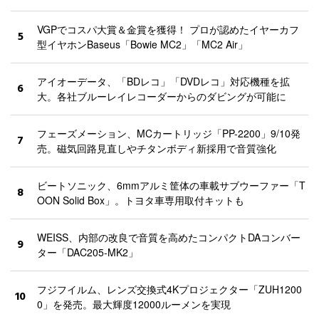
VGPでコスパ大賞＆金賞を獲得！ プロが認めたイヤーカフ
5
型イヤホンBaseus「Bowie MC2」「MC2 Air」
アイオーデータ、「BDレコ」「DVDレコ」対応機種を拡
6
大。各社ブルーレイレコーダーからのダビングが可能に
フェーズメーション、MCカートリッジ「PP-2200」9/10発
7
売。磁気回路見直しやチタンボディ新採用で音質強化
ビートソニック、6mmアルミ筐体の車載サブウーファー「T
8
OON Solid Box」。トヨタ車専用取付キットも
WEISS、内部の改良で音質を高めたコンパクトDAコンバー
9
ター「DAC205-MK2」
フジフイルム、レンズ交換式4Kプロジェクター「ZUH1200
10
0」を発売。最大輝度12000ルーメンを実現