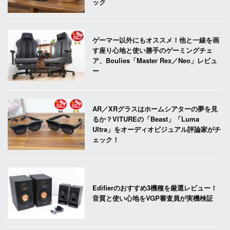
ック
ゲーマー以外にもオススメ！他と一線を画
す座り心地と使い勝手のゲーミングチェ
ア、Boulies「Master Rex／Neo」レビュ
ー
AR／XRグラスはホームシアターの夢を見
るか？VITUREの「Beast」「Luma
Ultra」をオーディオビジュアル評論家がチ
ェック！
Edifierのおすすめ3機種を厳選レビュー！
音質と使い心地をVGP審査員が実機検証