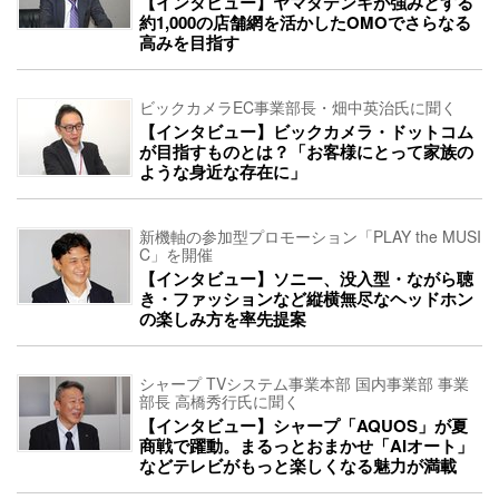
【インタビュー】ヤマダデンキが強みとする
約1,000の店舗網を活かしたOMOでさらなる
高みを目指す
ビックカメラEC事業部長・畑中英治氏に聞く
【インタビュー】ビックカメラ・ドットコム
が目指すものとは？「お客様にとって家族の
ような身近な存在に」
新機軸の参加型プロモーション「PLAY the MUSI
C」を開催
【インタビュー】ソニー、没入型・ながら聴
き・ファッションなど縦横無尽なヘッドホン
の楽しみ方を率先提案
シャープ TVシステム事業本部 国内事業部 事業
部長 高橋秀行氏に聞く
【インタビュー】シャープ「AQUOS」が夏
商戦で躍動。まるっとおまかせ「AIオート」
などテレビがもっと楽しくなる魅力が満載