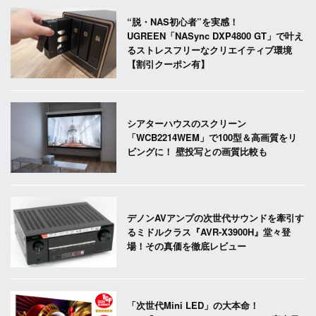
“脱・NAS初心者”を実感！
UGREEN「NASync DXP4800 GT」で叶え
るストレスフリーなクリエイティブ環境
【割引クーポン有】
シアターハウスのスクリーン
「WCB2214WEM」で100型＆高画質をリ
ビングに！ 壁投写との画質比較も
デノンAVアンプの次世代サウンドを牽引す
るミドルクラス『AVR-X3900H』堂々登
場！その真価を徹底レビュー
「次世代Mini LED」の大本命！