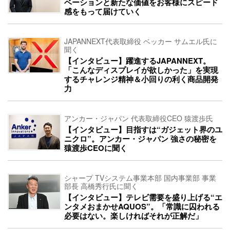
ベーションと新たな価値をお客様にスピード
感をもって届けていく
JAPANNEXT代表取締役 ベッカー サムエル氏に
聞く
【インタビュー】躍進するJAPANNEXT。
「こんなディスプレイが欲しかった」を実現
するチャレンジ精神＆小回りの利く商品開発
力
アンカー・ジャパン 代表取締役CEO 猿渡歩氏
【インタビュー】目指すは“ガジェット界のユ
ニクロ”。アンカー・ジャパン 強さの秘密を
猿渡歩CEOに聞く
シャープ TVシステム事業本部 国内事業部 事業
部長 高橋秀行氏に聞く
【インタビュー】テレビ需要を盛り上げる“エ
ンタメおまかせAQUOS”。「常識に囚われる
必要はない。楽しければそれが正解だ」