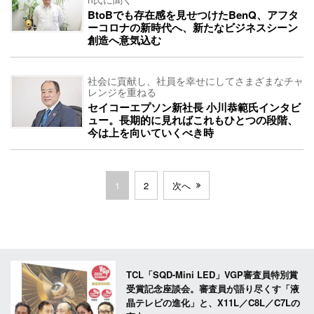
BtoBでも存在感を見せつけたBenQ、アフタ
ーコロナの新時代へ、新たなビジネスシーン
創造へ意気込む
社会に貢献し、社員を幸せにしてさまざまなチャ
レンジを重ねる
セイコーエプソン新社長 小川恭範氏インタビ
ュー。長期的に見ればこれもひとつの段階、
今は上を向いていくべき時
1
2
次へ
TCL「SQD-Mini LED」VGP審査員特別賞
受賞記念座談会。審査員が語り尽くす「液
晶テレビの進化」と、X11L／C8L／C7Lの