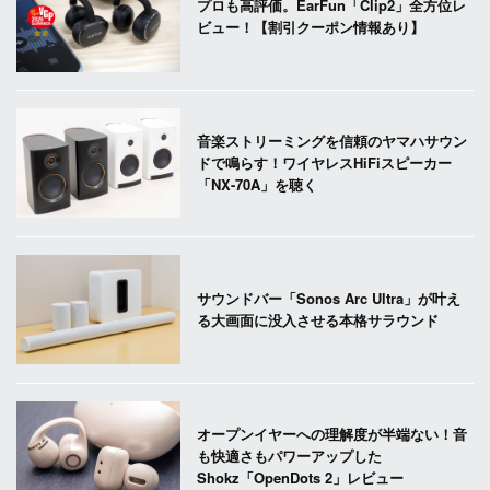
プロも高評価。EarFun「Clip2」全方位レ
ビュー！【割引クーポン情報あり】
音楽ストリーミングを信頼のヤマハサウン
ドで鳴らす！ワイヤレスHiFiスピーカー
「NX-70A」を聴く
サウンドバー「Sonos Arc Ultra」が叶え
る大画面に没入させる本格サラウンド
オープンイヤーへの理解度が半端ない！音
も快適さもパワーアップした
Shokz「OpenDots 2」レビュー