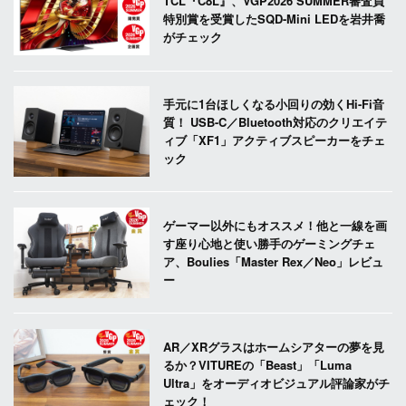
TCL『C8L』、VGP2026 SUMMER審査員
特別賞を受賞したSQD-Mini LEDを岩井喬
がチェック
手元に1台ほしくなる小回りの効くHi-Fi音
質！ USB-C／Bluetooth対応のクリエイテ
ィブ「XF1」アクティブスピーカーをチェ
ック
ゲーマー以外にもオススメ！他と一線を画
す座り心地と使い勝手のゲーミングチェ
ア、Boulies「Master Rex／Neo」レビュ
ー
AR／XRグラスはホームシアターの夢を見
るか？VITUREの「Beast」「Luma
Ultra」をオーディオビジュアル評論家がチ
ェック！