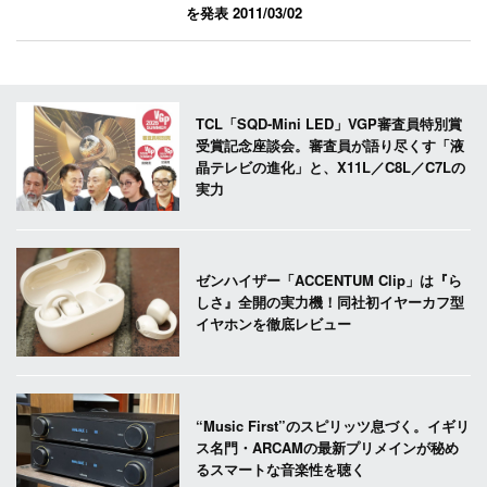
を発表
2011/03/02
TCL「SQD-Mini LED」VGP審査員特別賞
受賞記念座談会。審査員が語り尽くす「液
晶テレビの進化」と、X11L／C8L／C7Lの
実力
ゼンハイザー「ACCENTUM Clip」は『ら
しさ』全開の実力機！同社初イヤーカフ型
イヤホンを徹底レビュー
“Music First”のスピリッツ息づく。イギリ
ス名門・ARCAMの最新プリメインが秘め
るスマートな音楽性を聴く