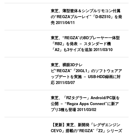
東芝、薄型筐体＆シンプルリモコン付属
の“REGZAブルーレイ”「D-BZ510」を発
売
2011/04/11
東芝、“REGZA”のBDプレーヤー一体型
「RB2」を発表 － スタンダード機
「A2」も3サイズを追加
2011/03/10
東芝、裸眼3Dテレ
ビ“REGZA”「20GL1」のソフトウェアア
ップデートを実施 － USB-HDD録画に対
応
2011/03/07
東芝、「RZタグラー」Android/PC版を
公開 － “Regza Apps Connect”に新ア
プリ3種も登場
2011/03/02
【更新】東芝、新開発「レグザエンジン
CEVO」搭載の“REGZA”「Z2」シリーズ