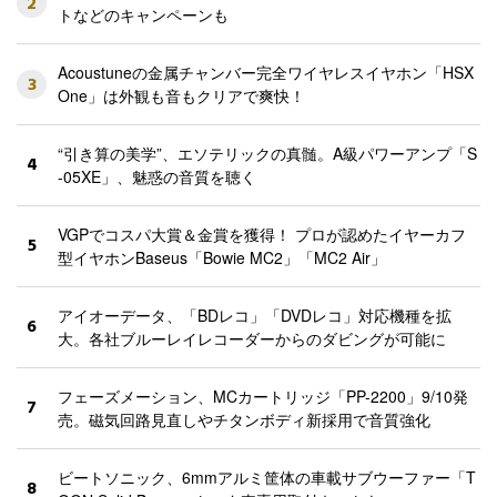
2
トなどのキャンペーンも
Acoustuneの金属チャンバー完全ワイヤレスイヤホン「HSX
3
One」は外観も音もクリアで爽快！
“引き算の美学”、エソテリックの真髄。A級パワーアンプ「S
4
-05XE」、魅惑の音質を聴く
VGPでコスパ大賞＆金賞を獲得！ プロが認めたイヤーカフ
5
型イヤホンBaseus「Bowie MC2」「MC2 Air」
アイオーデータ、「BDレコ」「DVDレコ」対応機種を拡
6
大。各社ブルーレイレコーダーからのダビングが可能に
フェーズメーション、MCカートリッジ「PP-2200」9/10発
7
売。磁気回路見直しやチタンボディ新採用で音質強化
ビートソニック、6mmアルミ筐体の車載サブウーファー「T
8