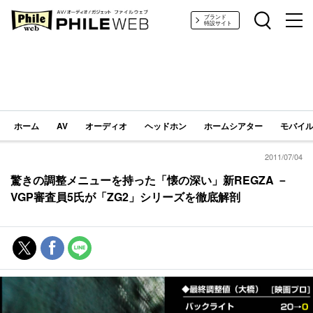
PHILE WEB｜AV/オーディオ/ガジェット
ブランド
特設サイト
ホーム
AV
オーディオ
ヘッドホン
ホームシアター
モバイル
2011/07/04
驚きの調整メニューを持った「懐の深い」新REGZA －
VGP審査員5氏が「ZG2」シリーズを徹底解剖