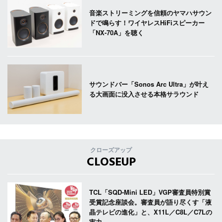
音楽ストリーミングを信頼のヤマハサウン
ドで鳴らす！ワイヤレスHiFiスピーカー
「NX-70A」を聴く
サウンドバー「Sonos Arc Ultra」が叶え
る大画面に没入させる本格サラウンド
クローズアップ
CLOSEUP
TCL「SQD-Mini LED」VGP審査員特別賞
受賞記念座談会。審査員が語り尽くす「液
晶テレビの進化」と、X11L／C8L／C7Lの
実力