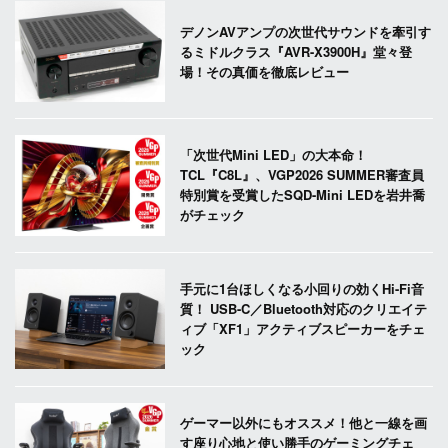
デノンAVアンプの次世代サウンドを牽引す
るミドルクラス『AVR-X3900H』堂々登
場！その真価を徹底レビュー
「次世代Mini LED」の大本命！
TCL『C8L』、VGP2026 SUMMER審査員
特別賞を受賞したSQD-Mini LEDを岩井喬
がチェック
手元に1台ほしくなる小回りの効くHi-Fi音
質！ USB-C／Bluetooth対応のクリエイテ
ィブ「XF1」アクティブスピーカーをチェ
ック
ゲーマー以外にもオススメ！他と一線を画
す座り心地と使い勝手のゲーミングチェ