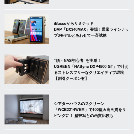
iBassoからリミテッド
DAP「DX340MAX」登場！通常ラインナッ
プ3モデルとあわせて一斉試聴
“脱・NAS初心者”を実感！
UGREEN「NASync DXP4800 GT」で叶え
るストレスフリーなクリエイティブ環境
【割引クーポン有】
シアターハウスのスクリーン
「WCB2214WEM」で100型＆高画質をリ
ビングに！ 壁投写との画質比較も