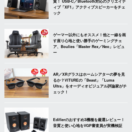
質！ USB-C／Bluetooth対応のクリエイテ
ィブ「XF1」アクティブスピーカーをチェ
ック
ゲーマー以外にもオススメ！他と一線を画
す座り心地と使い勝手のゲーミングチェ
ア、Boulies「Master Rex／Neo」レビュ
ー
AR／XRグラスはホームシアターの夢を見
るか？VITUREの「Beast」「Luma
Ultra」をオーディオビジュアル評論家がチ
ェック！
Edifierのおすすめ3機種を厳選レビュー！
音質と使い心地をVGP審査員が実機検証