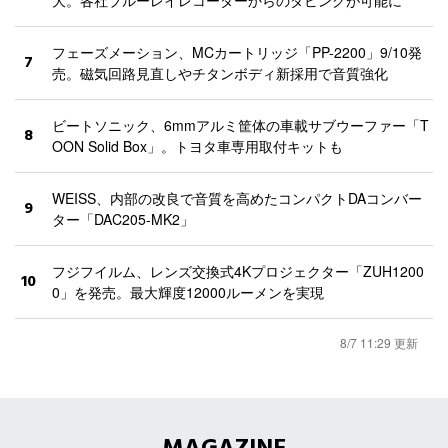
フェーズメーション、MCカートリッジ「PP-2200」9/10発
7
売。磁気回路見直しやチタンボディ新採用で音質強化
ビートソニック、6mmアルミ筐体の車載サブウーファー「T
8
OON Solid Box」。トヨタ車専用取付キットも
WEISS、内部の改良で音質を高めたコンパクトDAコンバー
9
ター「DAC205-MK2」
フジフイルム、レンズ交換式4Kプロジェクター「ZUH1200
10
0」を発売。最大輝度12000ルーメンを実現
8/7 11:29 更新