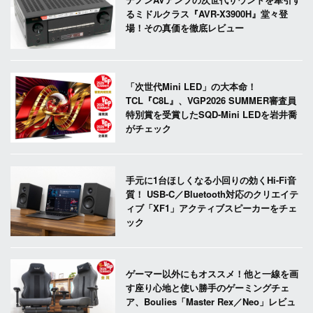
るミドルクラス『AVR-X3900H』堂々登
場！その真価を徹底レビュー
「次世代Mini LED」の大本命！
TCL『C8L』、VGP2026 SUMMER審査員
特別賞を受賞したSQD-Mini LEDを岩井喬
がチェック
手元に1台ほしくなる小回りの効くHi-Fi音
質！ USB-C／Bluetooth対応のクリエイテ
ィブ「XF1」アクティブスピーカーをチェ
ック
ゲーマー以外にもオススメ！他と一線を画
す座り心地と使い勝手のゲーミングチェ
ア、Boulies「Master Rex／Neo」レビュ