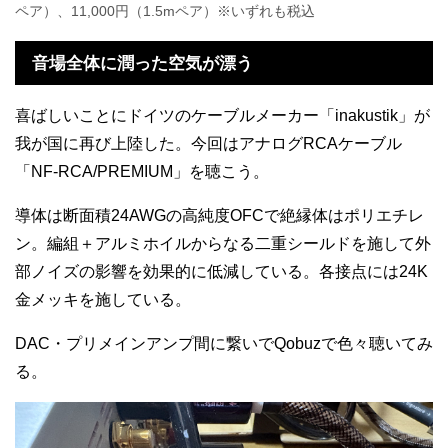
ペア）、11,000円（1.5mペア）※いずれも税込
音場全体に潤った空気が漂う
喜ばしいことにドイツのケーブルメーカー「inakustik」が
我が国に再び上陸した。今回はアナログRCAケーブル
「NF-RCA/PREMIUM」を聴こう。
導体は断面積24AWGの高純度OFCで絶縁体はポリエチレ
ン。編組＋アルミホイルからなる二重シールドを施して外
部ノイズの影響を効果的に低減している。各接点には24K
金メッキを施している。
DAC・プリメインアンプ間に繋いでQobuzで色々聴いてみ
る。