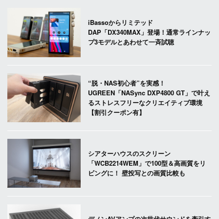
iBassoからリミテッド
DAP「DX340MAX」登場！通常ラインナッ
プ3モデルとあわせて一斉試聴
“脱・NAS初心者”を実感！
UGREEN「NASync DXP4800 GT」で叶え
るストレスフリーなクリエイティブ環境
【割引クーポン有】
シアターハウスのスクリーン
「WCB2214WEM」で100型＆高画質をリ
ビングに！ 壁投写との画質比較も
デノンAVアンプの次世代サウンドを牽引す