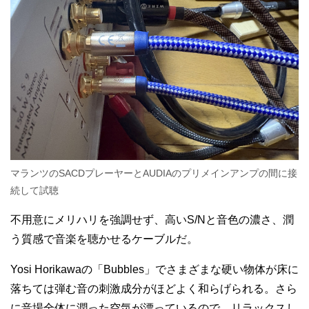
マランツのSACDプレーヤーとAUDIAのプリメインアンプの間に接
続して試聴
不用意にメリハリを強調せず、高いS/Nと音色の濃さ、潤
う質感で音楽を聴かせるケーブルだ。
Yosi Horikawaの「Bubbles」でさまざまな硬い物体が床に
落ちては弾む音の刺激成分がほどよく和らげられる。さら
に音場全体に潤った空気が漂っているので、リラックスし