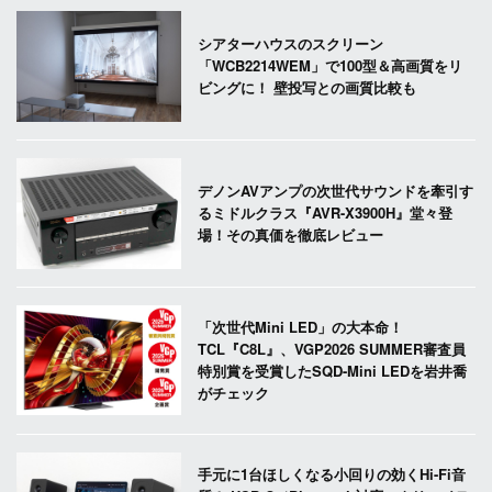
シアターハウスのスクリーン
「WCB2214WEM」で100型＆高画質をリ
ビングに！ 壁投写との画質比較も
デノンAVアンプの次世代サウンドを牽引す
るミドルクラス『AVR-X3900H』堂々登
場！その真価を徹底レビュー
「次世代Mini LED」の大本命！
TCL『C8L』、VGP2026 SUMMER審査員
特別賞を受賞したSQD-Mini LEDを岩井喬
がチェック
手元に1台ほしくなる小回りの効くHi-Fi音