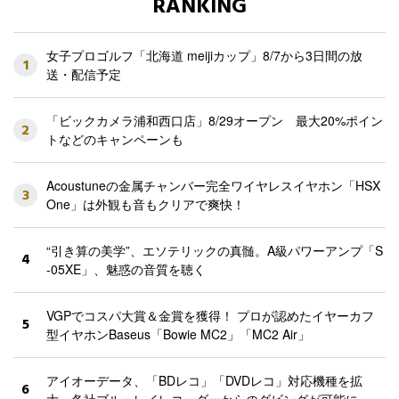
RANKING
女子プロゴルフ「北海道 meijiカップ」8/7から3日間の放
1
送・配信予定
「ビックカメラ浦和西口店」8/29オープン 最大20%ポイン
2
トなどのキャンペーンも
Acoustuneの金属チャンバー完全ワイヤレスイヤホン「HSX
3
One」は外観も音もクリアで爽快！
“引き算の美学”、エソテリックの真髄。A級パワーアンプ「S
4
-05XE」、魅惑の音質を聴く
VGPでコスパ大賞＆金賞を獲得！ プロが認めたイヤーカフ
5
型イヤホンBaseus「Bowie MC2」「MC2 Air」
アイオーデータ、「BDレコ」「DVDレコ」対応機種を拡
6
大。各社ブルーレイレコーダーからのダビングが可能に