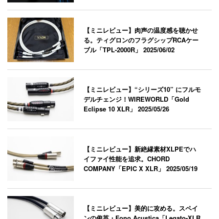
【ミニレビュー】肉声の温度感を聴かせ
る。ティグロンのフラグシップRCAケー
ブル「TPL-2000R」
2025/06/02
【ミニレビュー】“シリーズ10” にフルモ
デルチェンジ！WIREWORLD「Gold
Eclipse 10 XLR」
2025/05/26
【ミニレビュー】新絶縁素材XLPEでハ
イファイ性能を追求。CHORD
COMPANY「EPIC X XLR」
2025/05/19
【ミニレビュー】美的に攻める。スペイ
ンの俊英・Fono Acustica「Legato-XLR