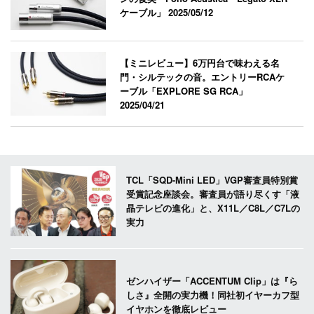
ケーブル」
2025/05/12
【ミニレビュー】6万円台で味わえる名
門・シルテックの音。エントリーRCAケ
ーブル「EXPLORE SG RCA」
2025/04/21
TCL「SQD-Mini LED」VGP審査員特別賞
受賞記念座談会。審査員が語り尽くす「液
晶テレビの進化」と、X11L／C8L／C7Lの
実力
ゼンハイザー「ACCENTUM Clip」は『ら
しさ』全開の実力機！同社初イヤーカフ型
イヤホンを徹底レビュー