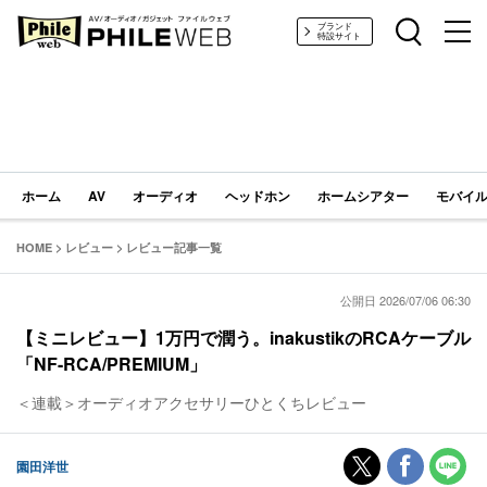
PHILE WEB｜AV/オーディオ/ガジェット
ブランド
特設サイト
ホーム
AV
オーディオ
ヘッドホン
ホームシアター
モバイル
HOME
>
レビュー
>
レビュー記事一覧
公開日 2026/07/06 06:30
【ミニレビュー】1万円で潤う。inakustikのRCAケーブル
「NF-RCA/PREMIUM」
＜連載＞オーディオアクセサリーひとくちレビュー
園田洋世