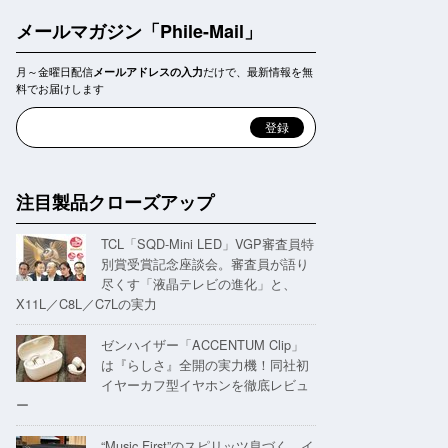
メールマガジン「Phile-Mail」
月～金曜日配信
だけで、最新情報を無
メールアドレスの入力
料でお届けします
注目製品クローズアップ
TCL「SQD-Mini LED」VGP審査員特
別賞受賞記念座談会。審査員が語り
尽くす「液晶テレビの進化」と、
X11L／C8L／C7Lの実力
ゼンハイザー「ACCENTUM Clip」
は『らしさ』全開の実力機！同社初
イヤーカフ型イヤホンを徹底レビュ
ー
“Music First”のスピリッツ息づく。イ