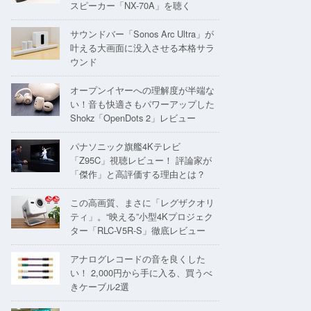
スピーカー「NX-70A」を聴く
サウンドバー「Sonos Arc Ultra」が
叶える大画面に没入させる本格サラ
ウンド
オープンイヤーへの理解度が半端な
い！音も快適さもパワーアップした
Shokz「OpenDots 2」レビュー
パナソニック旗艦4Kテレビ
「Z95C」視聴レビュー！ 評論家が
「傑作」と高評価する理由とは？
この高画質、まさに「レグザクオリ
ティ」。“映える”小型4Kプロジェク
ター「RLC-V5R-S」徹底レビュー
アナログレコードの音を良くした
い！ 2,000円から手に入る、買うべ
きケーブル2選