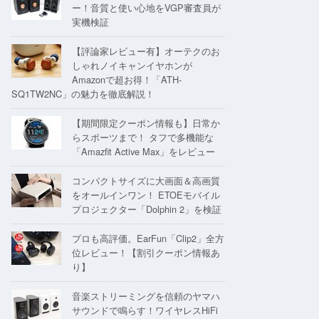
ー！音質と使い心地をVGP審査員が
実機検証
【評論家レビュー有】オーテクのお
しゃれノイキャンイヤホンが
Amazonで超お得！「ATH-
SQ1TW2NC」の魅力を徹底解説！
【期間限定クーポン情報も】日常か
らスポーツまで！ タフで多機能な
「Amazfit Active Max」をレビュー
コンパクトサイズに大画面＆高画質
をオールインワン！ ETOEモバイル
プロジェクター「Dolphin 2」を検証
プロも高評価。EarFun「Clip2」全方
位レビュー！【割引クーポン情報あ
り】
音楽ストリーミングを信頼のヤマハ
サウンドで鳴らす！ワイヤレスHiFi