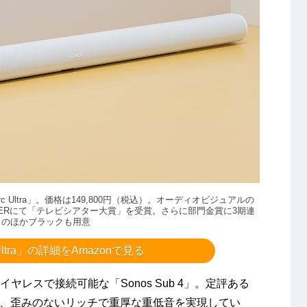
rc Ultra」。価格は149,800円（税込）。オーディオビジュアルの
MMERにて「テレビシアター大賞」を受賞。さらに部門金賞に3期連
トのほかブラックも用意
c Ultra」の詳細をAmazonで見る
aにワイヤレスで接続可能な「Sonos Sub 4」。定評ある
承し、歪みのないリッチで重厚な重低音を実現してい