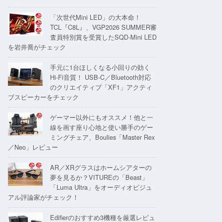
「次世代Mini LED」の大本命！
TCL『C8L』、VGP2026 SUMMER審
査員特別賞を受賞したSQD-Mini LED
を岩井喬がチェック
手元に1台ほしくなる小回りの効く
Hi-Fi音質！ USB-C／Bluetooth対応
のクリエイティブ「XF1」アクティ
ブスピーカーをチェック
ゲーマー以外にもオススメ！他と一
線を画す座り心地と使い勝手のゲー
ミングチェア、Boulies「Master Rex
／Neo」レビュー
AR／XRグラスはホームシアターの
夢を見るか？VITUREの「Beast」
「Luma Ultra」をオーディオビジュ
アル評論家がチェック！
Edifierのおすすめ3機種を厳選レビュ