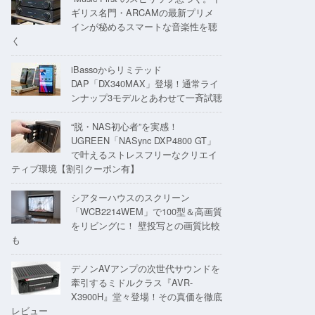
ギリス名門・ARCAMの最新プリメ
インが秘めるスマートな音楽性を聴
く
iBassoからリミテッド
DAP「DX340MAX」登場！通常ライ
ンナップ3モデルとあわせて一斉試聴
“脱・NAS初心者”を実感！
UGREEN「NASync DXP4800 GT」
で叶えるストレスフリーなクリエイ
ティブ環境【割引クーポン有】
シアターハウスのスクリーン
「WCB2214WEM」で100型＆高画質
をリビングに！ 壁投写との画質比較
も
デノンAVアンプの次世代サウンドを
牽引するミドルクラス『AVR-
X3900H』堂々登場！その真価を徹底
レビュー