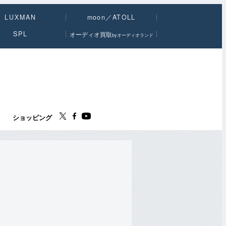
LUXMAN
moon／ATOLL
SPL
オーディオ買取
byオーディオランド
ス
ショッピング