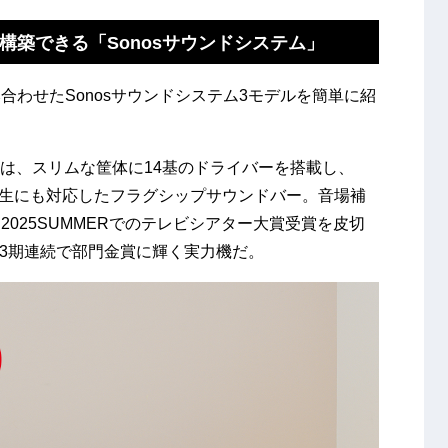
構築できる「Sonosサウンドシステム」
わせたSonosサウンドシステム3モデルを簡単に紹
Ultraは、スリムな筐体に14基のドライバーを搭載し、
ャンネル再生にも対応したフラグシップサウンドバー。音場補
GP2025SUMMERでのテレビシアター大賞受賞を皮切
まで3期連続で部門金賞に輝く実力機だ。