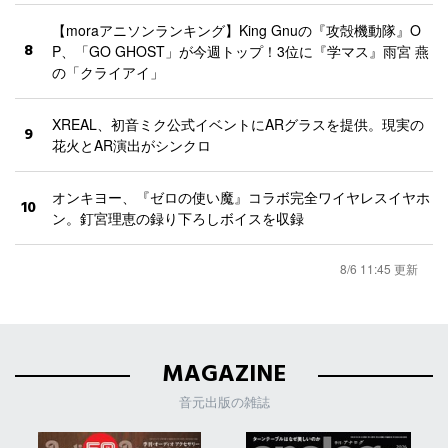
【moraアニソンランキング】King Gnuの『攻殻機動隊』O
8
P、「GO GHOST」が今週トップ！3位に『学マス』雨宮 燕
の「クライアイ」
XREAL、初音ミク公式イベントにARグラスを提供。現実の
9
花火とAR演出がシンクロ
オンキヨー、『ゼロの使い魔』コラボ完全ワイヤレスイヤホ
10
ン。釘宮理恵の録り下ろしボイスを収録
8/6 11:45 更新
MAGAZINE
音元出版の雑誌