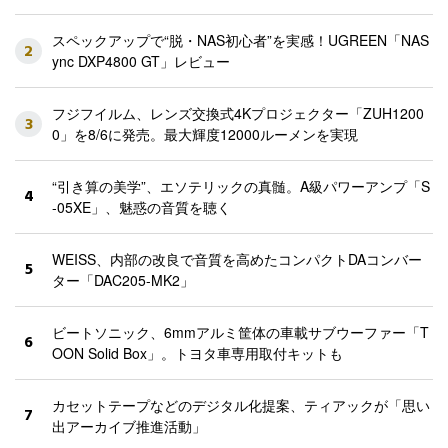
スペックアップで“脱・NAS初心者”を実感！UGREEN「NAS
2
ync DXP4800 GT」レビュー
フジフイルム、レンズ交換式4Kプロジェクター「ZUH1200
3
0」を8/6に発売。最大輝度12000ルーメンを実現
“引き算の美学”、エソテリックの真髄。A級パワーアンプ「S
4
-05XE」、魅惑の音質を聴く
WEISS、内部の改良で音質を高めたコンパクトDAコンバー
5
ター「DAC205-MK2」
ビートソニック、6mmアルミ筐体の車載サブウーファー「T
6
OON Solid Box」。トヨタ車専用取付キットも
カセットテープなどのデジタル化提案、ティアックが「思い
7
出アーカイブ推進活動」