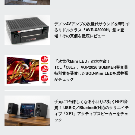
デノンAVアンプの次世代サウンドを牽引す
るミドルクラス『AVR-X3900H』堂々登
場！その真価を徹底レビュー
「次世代Mini LED」の大本命！
TCL『C8L』、VGP2026 SUMMER審査員
特別賞を受賞したSQD-Mini LEDを岩井喬
がチェック
手元に1台ほしくなる小回りの効くHi-Fi音
質！ USB-C／Bluetooth対応のクリエイテ
ィブ「XF1」アクティブスピーカーをチェ
ック