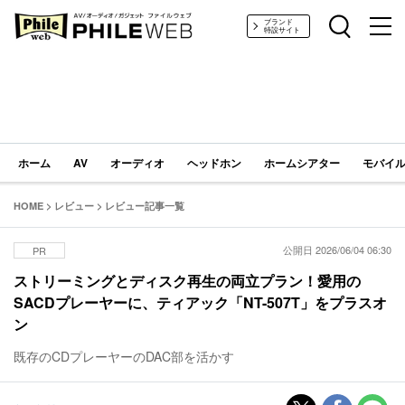
PHILE WEB｜AV/オーディオ/ガジェット
ブランド
特設サイト
ホーム
AV
オーディオ
ヘッドホン
ホームシアター
モバイル
HOME
>
レビュー
>
レビュー記事一覧
公開日 2026/06/04 06:30
PR
ストリーミングとディスク再生の両立プラン！愛用の
SACDプレーヤーに、ティアック「NT-507T」をプラスオ
ン
既存のCDプレーヤーのDAC部を活かす