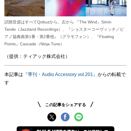
試聴音源はすべて
Qobuz
から。左から 『
The Wind
』
Simin
Tande
（
Jazzland Recordings
）、『ショスターコーヴィッチ／ピ
アノ協奏曲第
1
番・第
2
番他』（グラモフォン）、『
Floating
Points
』
Cascade
（
Ninja Tune
）
（提供：ティアック株式会社）
本記事は
『季刊・Audio Accessory vol.201』
からの転載で
す
この記事をシェアする