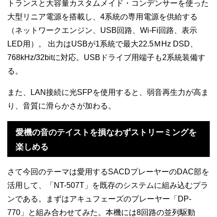
トランスと大容量カスタムメイド・コンデンサーを使った
大型リニア電源を搭載し、4系統の専用電源を供給する
（ネットワークエンジン、USB回路、Wi-Fi回路、表示
LED用）。 出力はUSBが1系統で最大22.5ＭHz DSD、
768kHz/32bitに対応。USBドライブ用端子も2系統装備す
る。
また、LAN接続に光SFPを使用すると、弱音再生力が高ま
り、音質に滑らかさが加わる。
愛機の音のテイストを損なわずストリーミングを
楽しめる
さて今回のテーマは愛用するSACDプレーヤーのDAC部を
活用して、「NT-507T」を既存のシステムに組み込むプラ
ンである。まずはアキュフェーズのプレーヤー「DP-
770」と組み合わせてみた。本機には8回路の並列駆動