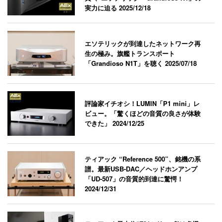
実力に迫る
2025/12/18
エソテリックが到達したネットワーク再
生の極み。旗艦トランスポート
「Grandioso N1T」を聴く
2025/07/18
評論家イチオシ！LUMIN「P1 mini」レ
ビュー。「驚くほどの音質の良さが体験
できた」
2024/12/25
ティアック “Reference 500”、銘機の系
譜。最新USB-DAC／ヘッドホンアンプ
「UD-507」の音質的到達に驚愕！
2024/12/31