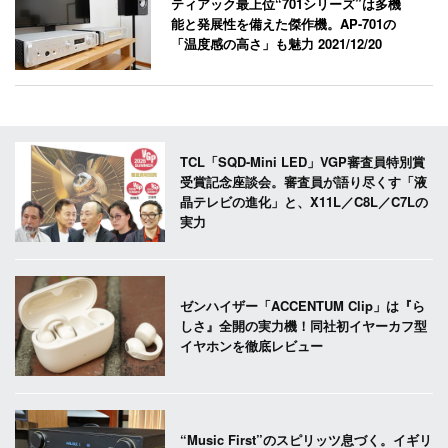
ティアック最上位“701シリーズ”は多機
能と発展性を備えた傑作機。AP-701の
「温度感の高さ」も魅力
2021/12/20
TCL「SQD-Mini LED」VGP審査員特別賞
受賞記念座談会。審査員が語り尽くす「液
晶テレビの進化」と、X11L／C8L／C7Lの
実力
ゼンハイザー「ACCENTUM Clip」は『ら
しさ』全開の実力機！同社初イヤーカフ型
イヤホンを徹底レビュー
“Music First”のスピリッツ息づく。イギリ