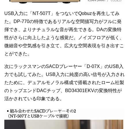
USB入力に「NT-507T」をつないでQobuzを再生してみ
た。DP-770の特徴であるリアルな空間描写力がフルに発
揮でき、よりナチュラルな音が再生できる。DAの変換特
性がさらに向上したような感覚だ。ノイズフロアが低く、
微細音や空気感を引き立て、広大な空間表現を引き出すこ
とができた。
次にラックスマンの
SACD
プレーヤー「
D-07X」
の
USB
入
力でも試してみた。
USB
入力に純度の高い信号が入力され
たために、デュアルモノラル構成で搭載されたローム社製
のトップエンド
DAC
チップ、
BD34301EKV
の変換特性が
活かされている印象である。