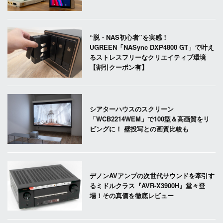
“脱・NAS初心者”を実感！
UGREEN「NASync DXP4800 GT」で叶え
るストレスフリーなクリエイティブ環境
【割引クーポン有】
シアターハウスのスクリーン
「WCB2214WEM」で100型＆高画質をリ
ビングに！ 壁投写との画質比較も
デノンAVアンプの次世代サウンドを牽引す
るミドルクラス『AVR-X3900H』堂々登
場！その真価を徹底レビュー