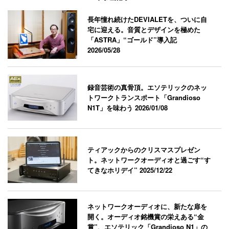
長年憧れ続けたDEVIALETを、ついに自
宅に迎える。音質とデザインを極めた
「ASTRA」“ゴールド”導入記
2026/05/28
録音芸術の真骨頂。エソテリックのネッ
トワークトランスポート「Grandioso
N1T」を味わう
2026/01/08
ティアックからのクリスマスプレゼン
ト。ネットワークオーディオと過ごす“す
てきなホリデイ”
2025/12/22
ネットワークオーディオに、新たな扉を
開く。オーディオ銘機賞の栄えある“金
賞”、エソテリック「Grandioso N1」の