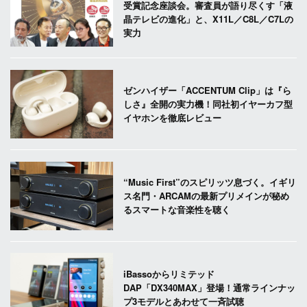
受賞記念座談会。審査員が語り尽くす「液
晶テレビの進化」と、X11L／C8L／C7Lの
実力
ゼンハイザー「ACCENTUM Clip」は『ら
しさ』全開の実力機！同社初イヤーカフ型
イヤホンを徹底レビュー
“Music First”のスピリッツ息づく。イギリ
ス名門・ARCAMの最新プリメインが秘め
るスマートな音楽性を聴く
iBassoからリミテッド
DAP「DX340MAX」登場！通常ラインナッ
プ3モデルとあわせて一斉試聴