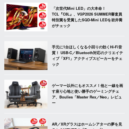
「次世代Mini LED」の大本命！
TCL『C8L』、VGP2026 SUMMER審査員
特別賞を受賞したSQD-Mini LEDを岩井喬
がチェック
手元に1台ほしくなる小回りの効くHi-Fi音
質！ USB-C／Bluetooth対応のクリエイテ
ィブ「XF1」アクティブスピーカーをチェ
ック
ゲーマー以外にもオススメ！他と一線を画
す座り心地と使い勝手のゲーミングチェ
ア、Boulies「Master Rex／Neo」レビュ
ー
AR／XRグラスはホームシアターの夢を見