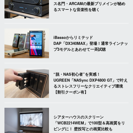
ス名門・ARCAMの最新プリメインが秘め
るスマートな音楽性を聴く
iBassoからリミテッド
DAP「DX340MAX」登場！通常ラインナッ
プ3モデルとあわせて一斉試聴
“脱・NAS初心者”を実感！
UGREEN「NASync DXP4800 GT」で叶え
るストレスフリーなクリエイティブ環境
【割引クーポン有】
シアターハウスのスクリーン
「WCB2214WEM」で100型＆高画質をリ
ビングに！ 壁投写との画質比較も