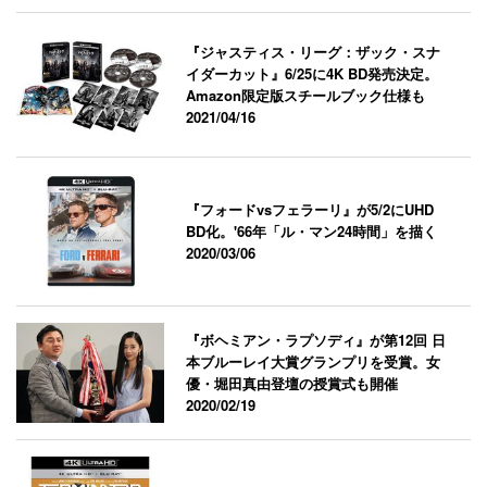
『ジャスティス・リーグ：ザック・スナ
イダーカット』6/25に4K BD発売決定。
Amazon限定版スチールブック仕様も
2021/04/16
『フォードvsフェラーリ』が5/2にUHD
BD化。'66年「ル・マン24時間」を描く
2020/03/06
『ボヘミアン・ラプソディ』が第12回 日
本ブルーレイ大賞グランプリを受賞。女
優・堀田真由登壇の授賞式も開催
2020/02/19