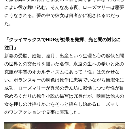
によい役が舞い込む。そんなある夜、ローズマリーは悪夢
にうなされる。夢の中で彼女は何者かに犯されるのだっ
た。
「クライマックスでHDRが効果を発揮、光と闇の対比に
注目」
新妻の受胎、妊娠、臨月、出産という生理と心の起伏と闇
の世界との交わりを描いた名作。永遠の生への希いと死の
克服が本質のオカルティズムにあって「性」は欠かせな
い。ポランスキーの脚色は原作に忠実でいながら簡潔化に
成功。ローズマリーが異形の赤ん坊に戦慄しつつ母性が目
覚めるくだりの原作小説の描写は冗長だが、映画は他人の
女を押しのけ揺りかごをそっと揺らし始めるローズマリー
のワンアクションで見事に表現した。