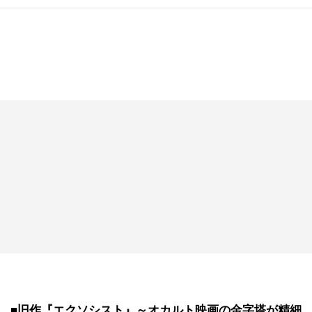
■旧作『エクソシスト』～オカルト映画の金字塔が精細