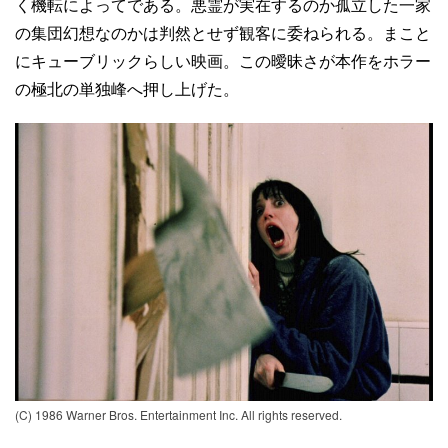
く機転によってである。悪霊が実在するのか孤立した一家
の集団幻想なのかは判然とせず観客に委ねられる。まこと
にキューブリックらしい映画。この曖昧さが本作をホラー
の極北の単独峰へ押し上げた。
(C) 1986 Warner Bros. Entertainment Inc. All rights reserved.