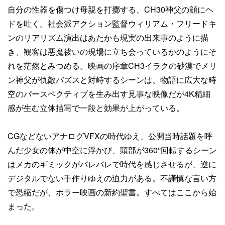
自分の性器を傷つけ母親を打擲する、CH30神父の顔にヘ
ドを吐く。社会派アクション監督ウィリアム・フリードキ
ンのリアリズム演出はあたかも現実の出来事のように描
き、観客は悪魔祓いの現場に立ち会っているかのようにそ
れを茫然とみつめる。映画の序章CH3イラクの砂漠でメリ
ン神父が仇敵バズスと対峙するシーンは、物語に広大な時
空のパースペクティブを生み出す見事な映像だが4K精細
感が生む立体描写で一段と効果が上がっている。
CGなどないアナログVFXの時代ゆえ、公開当時話題を呼
んだ少女の体が中空に浮かび、頭部が360°回転するシーン
はメカのギミックがバレバレで時代を感じさせるが、逆に
デジタルでない手作りゆえの迫力がある。不謹慎な言い方
で恐縮だが、ホラー映画の新約聖書。すべてはここから始
まった。