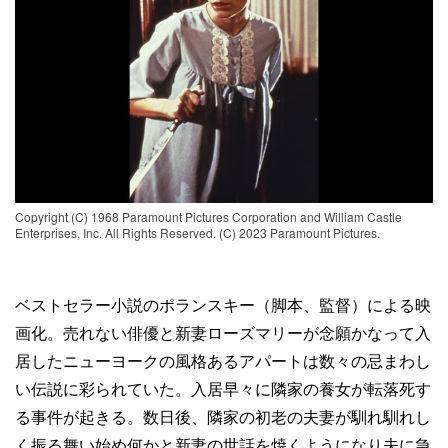
Copyright (C) 1968 Paramount Pictures Corporation and William Castle
Enterprises, Inc. All Rights Reserved. (C) 2023 Paramount Pictures.
ベストセラー小説のポランスキー（脚本、監督）による映
画化。売れない俳優と新妻ローズマリーが念願かなって入
居したニューヨークの風格あるアパートは数々の忌まわし
い伝説に彩られていた。入居早々に隣家の養女が転落死す
る事件が起きる。数日後、隣家の初老の夫妻が馴れ馴れし
く振る舞い始め何かと新妻の世話を焼くようになり夫に急