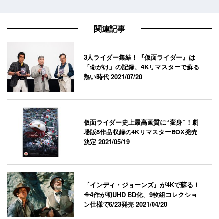
関連記事
3人ライダー集結！『仮面ライダー』は
「命がけ」の記録、4Kリマスターで蘇る
熱い時代
2021/07/20
仮面ライダー史上最高画質に“変身”！劇
場版8作品収録の4KリマスターBOX発売
決定
2021/05/19
『インディ・ジョーンズ』が4Kで蘇る！
全4作が初UHD BD化、9枚組コレクショ
ン仕様で6/23発売
2021/04/20