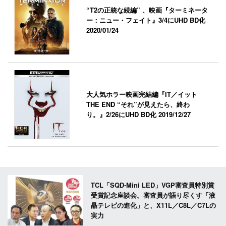
“T2の正統な続編” 、映画『ターミネータ
ー：ニュー・フェイト』3/4にUHD BD化
2020/01/24
大人気ホラー映画完結編『IT／イット
THE END “それ”が見えたら、終わ
り。』2/26にUHD BD化
2019/12/27
TCL「SQD-Mini LED」VGP審査員特別賞
受賞記念座談会。審査員が語り尽くす「液
晶テレビの進化」と、X11L／C8L／C7Lの
実力