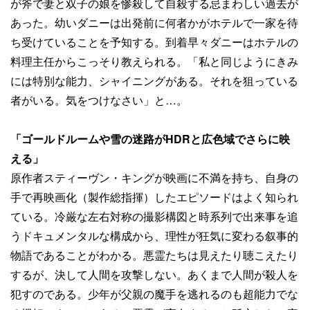
が斧で妻と双子の娘を惨殺して自殺する忌まわしい過去が
あった。幼いダニーは出発前に何者かがホテルで一家を待
ち受けていることを予知する。到着早々ダニーはホテルの
料理主任からこっそり教えられる。「私と同じようにきみ
には特別な能力、シャイニングがある。それを狙っている
者がいる。気をつけなさい」と…。
「ゴールドルームや雪の迷路がHDRと広色域でさらに映
える」
原作者スティーヴン・キングが映画に不満を持ち、自身の
手で再映画化（製作総指揮）したエピソードはよく知られ
ている。冷厳な左右対称の撮影構図と時系列で出来事を追
うドキュメンタルな構成から、理性が狂気に変わる叙事的
物語であることがわかる。悪霊たちは見えたり聴こえたり
するが、決して人間を攻撃しない。あくまで人間が殺人を
犯すのである。少年が父親の魔手を逃れるのも超能力でな