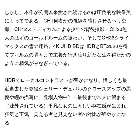
しかし、本作が公開以来愛され続けるのは圧倒的な映像美
によってである。CH1何者かの視線を感じさせるヘリ空
撮、CH12ステディカムによる少年の背後撮影、CH23無
人のはずのゴールドルームの賑わい、そしてCH36クライ
マックスの雪の迷路。4K UHD BDはHDRとBT.2020を得
てフィルムの隅々まで栄養が行き渡り新たな生を得たかの
ように精気がみなぎっている。
HDRでローカルコントラストが豊かになり、惜しくも最
近逝去した妻役シェリー・デュバルのクローズアップの黒
髪や瞳の描写に、登場人物中唯一最後まで常人に留まる
（疎外されている）平凡な女の生々しい存在感が生まれ、
狂気と正気、見える者と見えない者の対比が鮮やかにな
る。