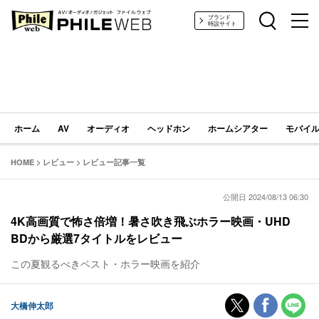
PHILE WEB｜AV/オーディオ/ガジェット
ブランド
特設サイト
ホーム
AV
オーディオ
ヘッドホン
ホームシアター
モバイル
HOME
>
レビュー
>
レビュー記事一覧
公開日 2024/08/13 06:30
4K高画質で怖さ倍増！暑さ吹き飛ぶホラー映画・UHD
BDから厳選7タイトルをレビュー
この夏観るべきベスト・ホラー映画を紹介
大橋伸太郎