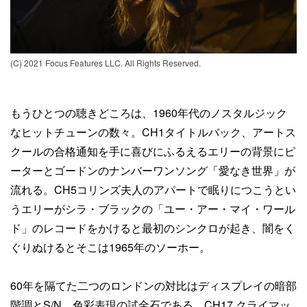
(C) 2021 Focus Features LLC. All Rights Reserved.
もうひとつの聴きどころは、1960年代のノスタルジック
なヒットチューンの数々。CH1タイトルバック、アートス
クールの合格通知を手に喜びにふるえるエリーの背景にピ
ーターとゴードンのナンバーワンソング「愛なき世界」が
流れる。CH5コリンズ夫人のアパートで眠りにつこうとい
うエリーがシラ・ブラックの「ユー・アー・マイ・ワール
ド」のレコードをかけると最初のシンクロが起き、闇をく
ぐりぬけるとそこは1965年のソーホー。
60年を隔てた二つのロンドンの対比はディスプレイの暗部
階調とS/N、色彩表現の試金石である。CH17 クライマッ