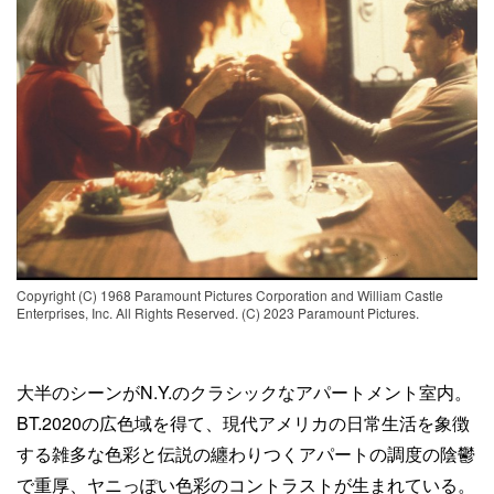
Copyright (C) 1968 Paramount Pictures Corporation and William Castle
Enterprises, Inc. All Rights Reserved. (C) 2023 Paramount Pictures.
大半のシーンがN.Y.のクラシックなアパートメント室内。
BT.2020の広色域を得て、現代アメリカの日常生活を象徴
する雑多な色彩と伝説の纏わりつくアパートの調度の陰鬱
で重厚、ヤニっぽい色彩のコントラストが生まれている。