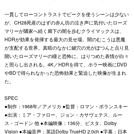
一貫してローコントラストでピークを使うシーンは少ない
が、CH28死産のはずの赤ん坊の泣き声に気付いたローズ
マリーが隣家へ続く廊下の闇を歩むクライマックスは、
HDRが効果を発揮する最大の見せ場。闇のむこうは悪魔
が支配する世界。真暗のなかに鍵穴の光がぽつんと点り見
開いたローズマリーの瞳と恐怖に、はりつめた表情が白々
と照らし出される。4K／HDRを得て、ホラー映画にDVD
やBDで得られなかった恐怖効果と緊迫した映像が生まれ
た。
SPEC
●制作：1968年／アメリカ ●監督：ロマン・ポランスキー
●出演：ミア・ファロー、ジョン・カサヴェテス、ルー
ス・ゴードン 他 ●本編映像：136分、ビスタ、Dolby
Vision ●本編音声：英語Dolby TrueHD 2.0ch ●字幕：日本