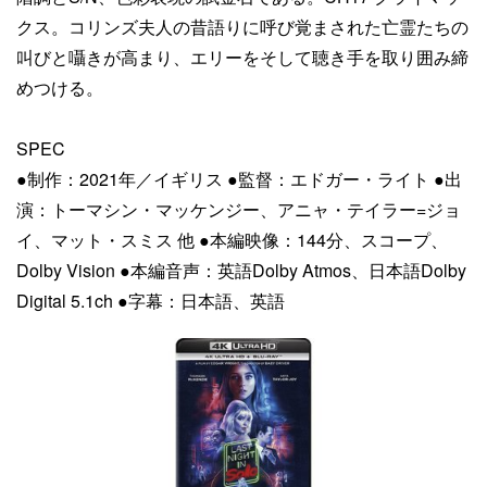
クス。コリンズ夫人の昔語りに呼び覚まされた亡霊たちの
叫びと囁きが高まり、エリーをそして聴き手を取り囲み締
めつける。
SPEC
●制作：2021年／イギリス ●監督：エドガー・ライト ●出
演：トーマシン・マッケンジー、アニャ・テイラー=ジョ
イ、マット・スミス 他 ●本編映像：144分、スコープ、
Dolby Vision ●本編音声：英語Dolby Atmos、日本語Dolby
Digital 5.1ch ●字幕：日本語、英語