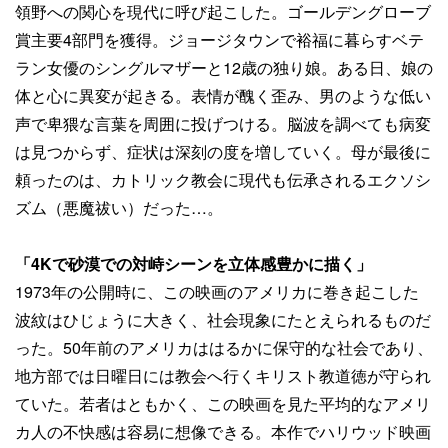
領野への関心を現代に呼び起こした。ゴールデングローブ
賞主要4部門を獲得。ジョージタウンで裕福に暮らすベテ
ラン女優のシングルマザーと12歳の独り娘。ある日、娘の
体と心に異変が起きる。表情が醜く歪み、男のような低い
声で卑猥な言葉を周囲に投げつける。脳波を調べても病変
は見つからず、症状は深刻の度を増していく。母が最後に
頼ったのは、カトリック教会に現代も伝承されるエクソシ
ズム（悪魔祓い）だった…。
「4Kで砂漠での対峙シーンを立体感豊かに描く」
1973年の公開時に、この映画のアメリカに巻き起こした
波紋はひじょうに大きく、社会現象にたとえられるものだ
った。50年前のアメリカははるかに保守的な社会であり、
地方部では日曜日には教会へ行くキリスト教道徳が守られ
ていた。若者はともかく、この映画を見た平均的なアメリ
カ人の不快感は容易に想像できる。本作でハリウッド映画