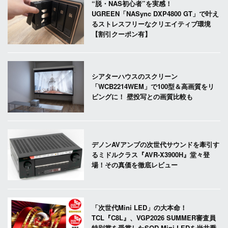
“脱・NAS初心者”を実感！
UGREEN「NASync DXP4800 GT」で叶え
るストレスフリーなクリエイティブ環境
【割引クーポン有】
シアターハウスのスクリーン
「WCB2214WEM」で100型＆高画質をリ
ビングに！ 壁投写との画質比較も
デノンAVアンプの次世代サウンドを牽引す
るミドルクラス『AVR-X3900H』堂々登
場！その真価を徹底レビュー
「次世代Mini LED」の大本命！
TCL『C8L』、VGP2026 SUMMER審査員
特別賞を受賞したSQD-Mini LEDを岩井喬