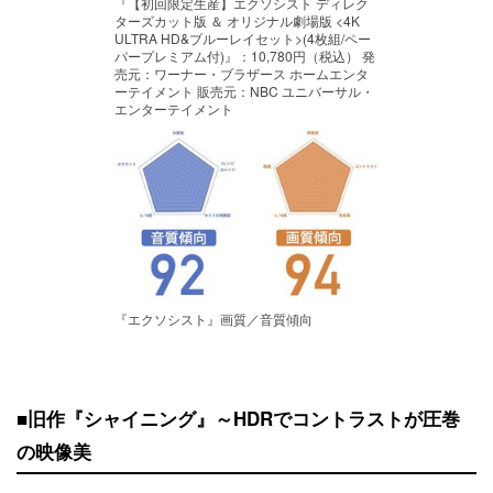
『【初回限定生産】エクソシスト ディレク
ターズカット版 ＆ オリジナル劇場版 <4K
ULTRA HD&ブルーレイセット>(4枚組/ペー
パープレミアム付)』：10,780円（税込） 発
売元：ワーナー・ブラザース ホームエンタ
ーテイメント 販売元：NBC ユニバーサル・
エンターテイメント
『エクソシスト』画質／音質傾向
■旧作『シャイニング』～HDRでコントラストが圧巻
の映像美