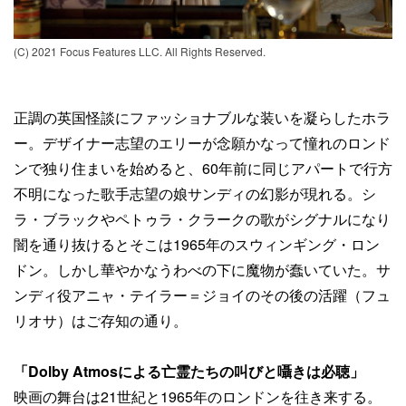
(C) 2021 Focus Features LLC. All Rights Reserved.
正調の英国怪談にファッショナブルな装いを凝らしたホラ
ー。デザイナー志望のエリーが念願かなって憧れのロンド
ンで独り住まいを始めると、60年前に同じアパートで行方
不明になった歌手志望の娘サンディの幻影が現れる。シ
ラ・ブラックやペトゥラ・クラークの歌がシグナルになり
闇を通り抜けるとそこは1965年のスウィンギング・ロン
ドン。しかし華やかなうわべの下に魔物が蠢いていた。サ
ンディ役アニャ・テイラー＝ジョイのその後の活躍（フュ
リオサ）はご存知の通り。
「Dolby Atmosによる亡霊たちの叫びと囁きは必聴」
映画の舞台は21世紀と1965年のロンドンを往き来する。