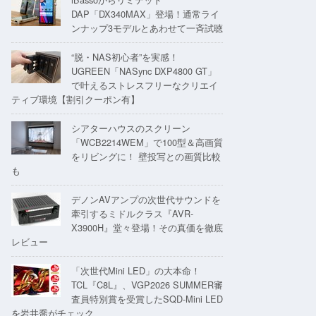
DAP「DX340MAX」登場！通常ライ
ンナップ3モデルとあわせて一斉試聴
“脱・NAS初心者”を実感！
UGREEN「NASync DXP4800 GT」
で叶えるストレスフリーなクリエイ
ティブ環境【割引クーポン有】
シアターハウスのスクリーン
「WCB2214WEM」で100型＆高画質
をリビングに！ 壁投写との画質比較
も
デノンAVアンプの次世代サウンドを
牽引するミドルクラス『AVR-
X3900H』堂々登場！その真価を徹底
レビュー
「次世代Mini LED」の大本命！
TCL『C8L』、VGP2026 SUMMER審
査員特別賞を受賞したSQD-Mini LED
を岩井喬がチェック