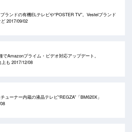
東芝ブランドの有機ELテレビや“POSTER TV”。Vestelブランド
など
2017/09/02
種でAmazonプライム・ビデオ対応アップデート。
質向上も
2017/12/08
チューナー内蔵の液晶テレビ“REGZA”「BM620X」
/08