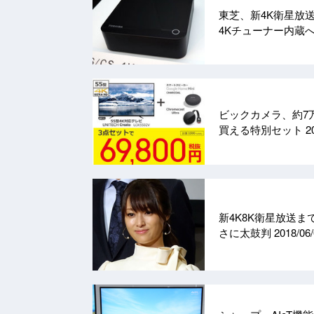
東芝、新4K衛星放
4Kチューナー内蔵
ビックカメラ、約7万
買える特別セット
2
新4K8K衛星放送
さに太鼓判
2018/06