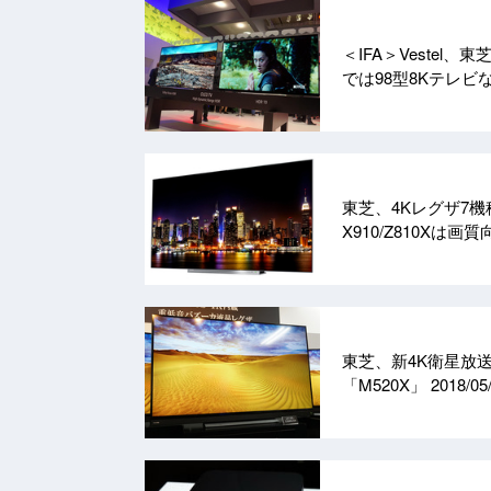
＜IFA＞Vestel、
では98型8Kテレビ
東芝、4Kレグザ7機
X910/Z810Xは画
東芝、新4K衛星放送
「M520X」
2018/05