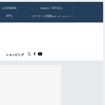
LUXMAN
moon／ATOLL
SPL
オーディオ買取
byオーディオランド
ス
ショッピング