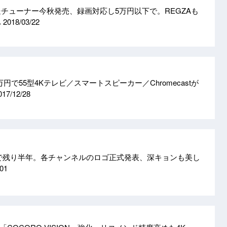
送チューナー今秋発売、録画対応し5万円以下で。REGZAも
へ
2018/03/22
円で55型4Kテレビ／スマートスピーカー／Chromecastが
017/12/28
まで残り半年。各チャンネルのロゴ正式発表、深キョンも美し
/01