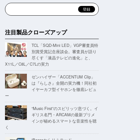
注目製品クローズアップ
TCL「SQD-Mini LED」VGP審査員特
別賞受賞記念座談会。審査員が語り
尽くす「液晶テレビの進化」と、
X11L／C8L／C7Lの実力
ゼンハイザー「ACCENTUM Clip」
は『らしさ』全開の実力機！同社初
イヤーカフ型イヤホンを徹底レビュ
ー
“Music First”のスピリッツ息づく。イ
ギリス名門・ARCAMの最新プリメ
インが秘めるスマートな音楽性を聴
く
iBassoからリミテッド