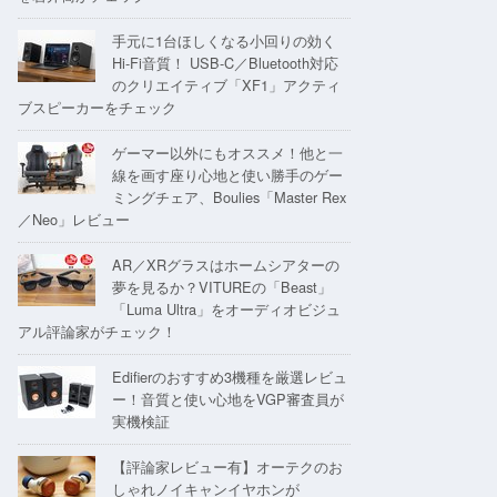
手元に1台ほしくなる小回りの効く
Hi-Fi音質！ USB-C／Bluetooth対応
のクリエイティブ「XF1」アクティ
ブスピーカーをチェック
ゲーマー以外にもオススメ！他と一
線を画す座り心地と使い勝手のゲー
ミングチェア、Boulies「Master Rex
／Neo」レビュー
AR／XRグラスはホームシアターの
夢を見るか？VITUREの「Beast」
「Luma Ultra」をオーディオビジュ
アル評論家がチェック！
Edifierのおすすめ3機種を厳選レビュ
ー！音質と使い心地をVGP審査員が
実機検証
【評論家レビュー有】オーテクのお
しゃれノイキャンイヤホンが