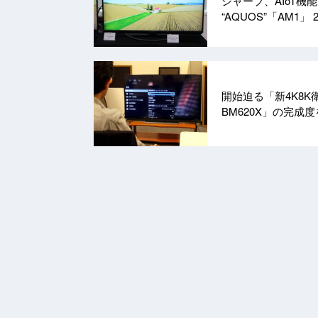
シャープ、AIoT機能
“AQUOS”「AM1」
開始迫る「新4K8
BM620X」の完成