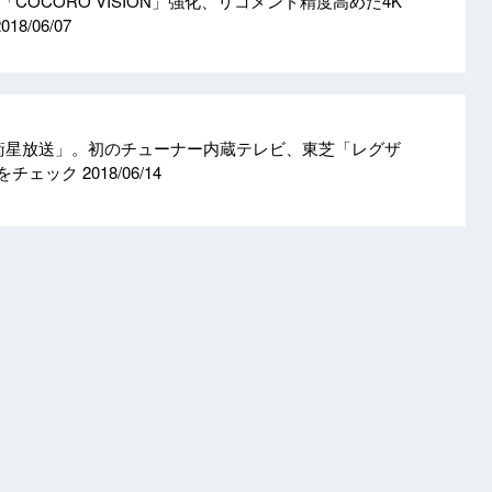
「COCORO VISION」強化、リコメンド精度高めた4K
2018/06/07
K衛星放送」。初のチューナー内蔵テレビ、東芝「レグザ
度をチェック
2018/06/14