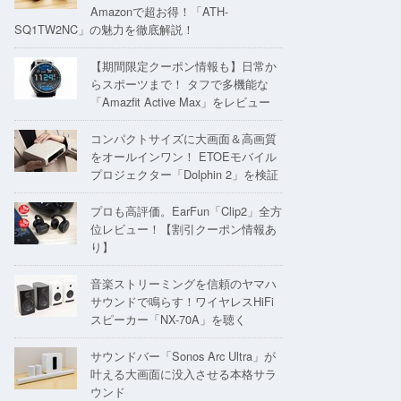
Amazonで超お得！「ATH-
SQ1TW2NC」の魅力を徹底解説！
【期間限定クーポン情報も】日常か
らスポーツまで！ タフで多機能な
「Amazfit Active Max」をレビュー
コンパクトサイズに大画面＆高画質
をオールインワン！ ETOEモバイル
プロジェクター「Dolphin 2」を検証
プロも高評価。EarFun「Clip2」全方
位レビュー！【割引クーポン情報あ
り】
音楽ストリーミングを信頼のヤマハ
サウンドで鳴らす！ワイヤレスHiFi
スピーカー「NX-70A」を聴く
サウンドバー「Sonos Arc Ultra」が
叶える大画面に没入させる本格サラ
ウンド