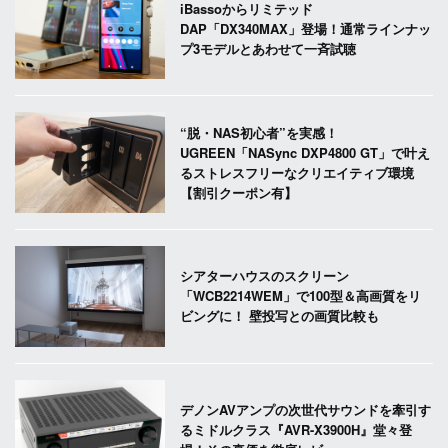
iBassoからリミテッド
DAP「DX340MAX」登場！通常ラインナッ
プ3モデルとあわせて一斉試聴
“脱・NAS初心者”を実感！
UGREEN「NASync DXP4800 GT」で叶え
るストレスフリーなクリエイティブ環境
【割引クーポン有】
シアターハウスのスクリーン
「WCB2214WEM」で100型＆高画質をリ
ビングに！ 壁投写との画質比較も
デノンAVアンプの次世代サウンドを牽引す
るミドルクラス『AVR-X3900H』堂々登