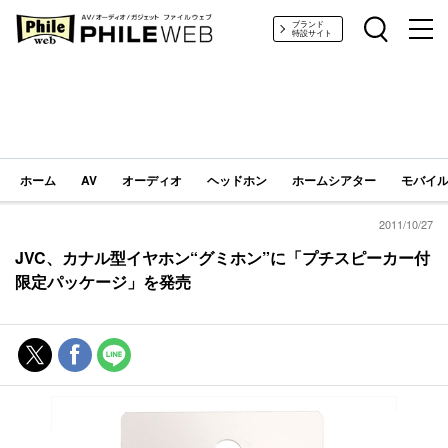
PHILE WEB｜AV/オーディオ/ガジェット
ブランド
特設サイト
ホーム
AV
オーディオ
ヘッドホン
ホームシアター
モバイル
2011/10/27
JVC、カナル型イヤホン“グミホン”に「プチスピーカー付
限定パッケージ」を発売