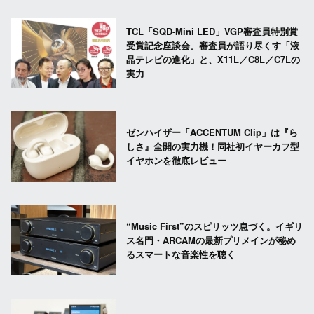
TCL「SQD-Mini LED」VGP審査員特別賞
受賞記念座談会。審査員が語り尽くす「液
晶テレビの進化」と、X11L／C8L／C7Lの
実力
ゼンハイザー「ACCENTUM Clip」は『ら
しさ』全開の実力機！同社初イヤーカフ型
イヤホンを徹底レビュー
“Music First”のスピリッツ息づく。イギリ
ス名門・ARCAMの最新プリメインが秘め
るスマートな音楽性を聴く