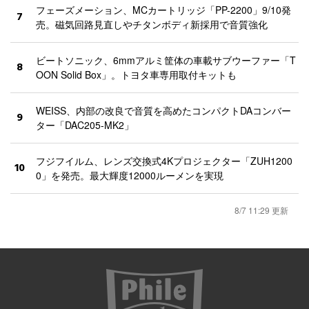
フェーズメーション、MCカートリッジ「PP-2200」9/10発
7
売。磁気回路見直しやチタンボディ新採用で音質強化
ビートソニック、6mmアルミ筐体の車載サブウーファー「T
8
OON Solid Box」。トヨタ車専用取付キットも
WEISS、内部の改良で音質を高めたコンパクトDAコンバー
9
ター「DAC205-MK2」
フジフイルム、レンズ交換式4Kプロジェクター「ZUH1200
10
0」を発売。最大輝度12000ルーメンを実現
8/7 11:29 更新