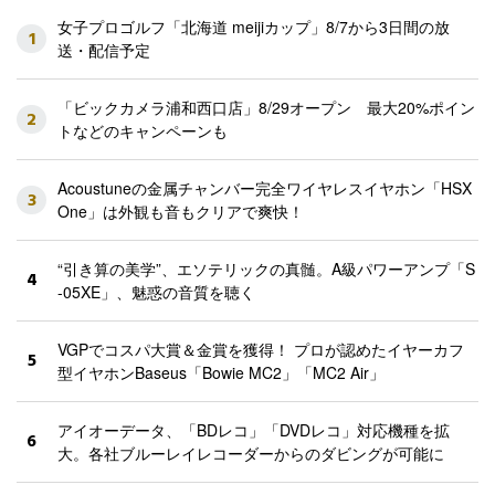
女子プロゴルフ「北海道 meijiカップ」8/7から3日間の放
1
送・配信予定
「ビックカメラ浦和西口店」8/29オープン 最大20%ポイン
2
トなどのキャンペーンも
Acoustuneの金属チャンバー完全ワイヤレスイヤホン「HSX
3
One」は外観も音もクリアで爽快！
“引き算の美学”、エソテリックの真髄。A級パワーアンプ「S
4
-05XE」、魅惑の音質を聴く
VGPでコスパ大賞＆金賞を獲得！ プロが認めたイヤーカフ
5
型イヤホンBaseus「Bowie MC2」「MC2 Air」
アイオーデータ、「BDレコ」「DVDレコ」対応機種を拡
6
大。各社ブルーレイレコーダーからのダビングが可能に