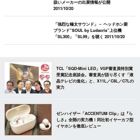
扱いメーカーの出展情報が公開
2011/10/20
「強烈な極太サウンド」－ ヘッドホン新
ブランド”SOUL by Ludacris”上位機
「SL300」「SL99」を聴く
2011/10/20
TCL「SQD-Mini LED」VGP審査員特別賞
受賞記念座談会。審査員が語り尽くす「液
晶テレビの進化」と、X11L／C8L／C7Lの
実力
ゼンハイザー「ACCENTUM Clip」は『ら
しさ』全開の実力機！同社初イヤーカフ型
イヤホンを徹底レビュー