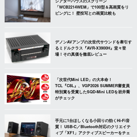
シアターハウスのスクリーン
「WCB2214WEM」で100型＆高画質をリ
ビングに！ 壁投写との画質比較も
デノンAVアンプの次世代サウンドを牽引す
るミドルクラス『AVR-X3900H』堂々登
場！その真価を徹底レビュー
「次世代Mini LED」の大本命！
TCL『C8L』、VGP2026 SUMMER審査員
特別賞を受賞したSQD-Mini LEDを岩井喬
がチェック
手元に1台ほしくなる小回りの効くHi-Fi音
質！ USB-C／Bluetooth対応のクリエイテ
ィブ「XF1」アクティブスピーカーをチェ