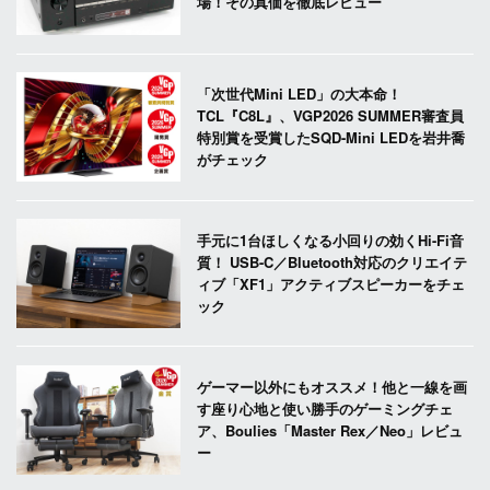
場！その真価を徹底レビュー
「次世代Mini LED」の大本命！
TCL『C8L』、VGP2026 SUMMER審査員
特別賞を受賞したSQD-Mini LEDを岩井喬
がチェック
手元に1台ほしくなる小回りの効くHi-Fi音
質！ USB-C／Bluetooth対応のクリエイテ
ィブ「XF1」アクティブスピーカーをチェ
ック
ゲーマー以外にもオススメ！他と一線を画
す座り心地と使い勝手のゲーミングチェ
ア、Boulies「Master Rex／Neo」レビュ
ー