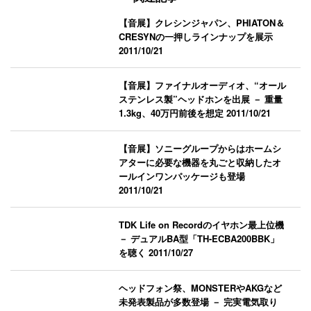
【音展】クレシンジャパン、PHIATON＆
CRESYNの一押しラインナップを展示
2011/10/21
【音展】ファイナルオーディオ、“オール
ステンレス製”ヘッドホンを出展 － 重量
1.3kg、40万円前後を想定
2011/10/21
【音展】ソニーグループからはホームシ
アターに必要な機器を丸ごと収納したオ
ールインワンパッケージも登場
2011/10/21
TDK Life on Recordのイヤホン最上位機
－ デュアルBA型「TH-ECBA200BBK」
を聴く
2011/10/27
ヘッドフォン祭、MONSTERやAKGなど
未発表製品が多数登場 － 完実電気取り