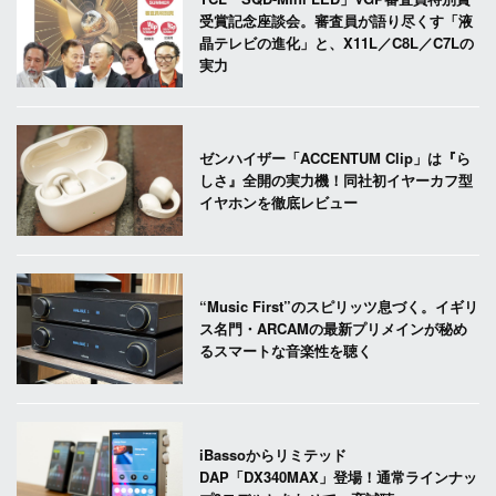
受賞記念座談会。審査員が語り尽くす「液
晶テレビの進化」と、X11L／C8L／C7Lの
実力
ゼンハイザー「ACCENTUM Clip」は『ら
しさ』全開の実力機！同社初イヤーカフ型
イヤホンを徹底レビュー
“Music First”のスピリッツ息づく。イギリ
ス名門・ARCAMの最新プリメインが秘め
るスマートな音楽性を聴く
iBassoからリミテッド
DAP「DX340MAX」登場！通常ラインナッ