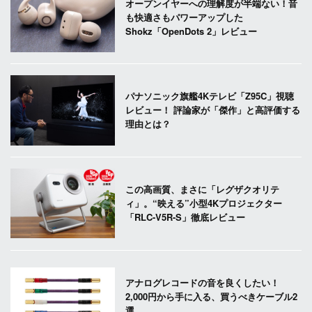
オープンイヤーへの理解度が半端ない！音
も快適さもパワーアップした
Shokz「OpenDots 2」レビュー
パナソニック旗艦4Kテレビ「Z95C」視聴
レビュー！ 評論家が「傑作」と高評価する
理由とは？
この高画質、まさに「レグザクオリテ
ィ」。“映える”小型4Kプロジェクター
「RLC-V5R-S」徹底レビュー
アナログレコードの音を良くしたい！
2,000円から手に入る、買うべきケーブル2
選