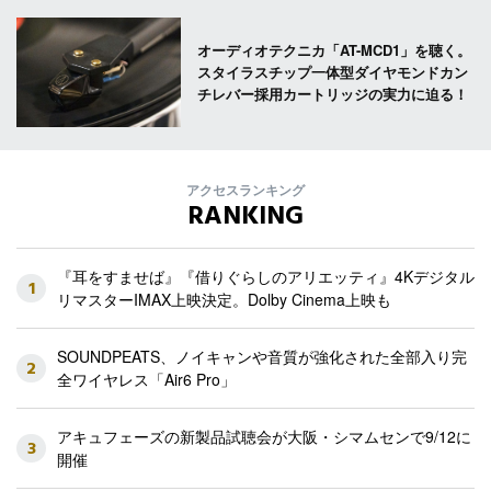
オーディオテクニカ「AT-MCD1」を聴く。
スタイラスチップ一体型ダイヤモンドカン
チレバー採用カートリッジの実力に迫る！
アクセスランキング
RANKING
『耳をすませば』『借りぐらしのアリエッティ』4Kデジタル
1
リマスターIMAX上映決定。Dolby Cinema上映も
SOUNDPEATS、ノイキャンや音質が強化された全部入り完
2
全ワイヤレス「Air6 Pro」
アキュフェーズの新製品試聴会が大阪・シマムセンで9/12に
3
開催