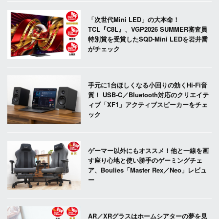
「次世代Mini LED」の大本命！
TCL『C8L』、VGP2026 SUMMER審査員
特別賞を受賞したSQD-Mini LEDを岩井喬
がチェック
手元に1台ほしくなる小回りの効くHi-Fi音
質！ USB-C／Bluetooth対応のクリエイテ
ィブ「XF1」アクティブスピーカーをチェ
ック
ゲーマー以外にもオススメ！他と一線を画
す座り心地と使い勝手のゲーミングチェ
ア、Boulies「Master Rex／Neo」レビュ
ー
AR／XRグラスはホームシアターの夢を見