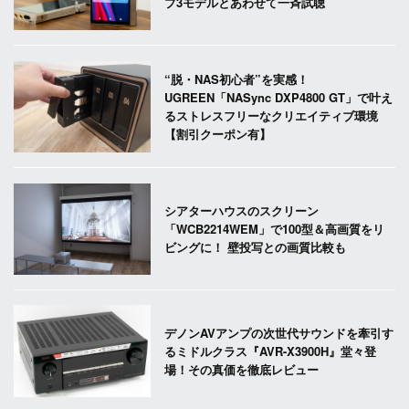
プ3モデルとあわせて一斉試聴
“脱・NAS初心者”を実感！
UGREEN「NASync DXP4800 GT」で叶え
るストレスフリーなクリエイティブ環境
【割引クーポン有】
シアターハウスのスクリーン
「WCB2214WEM」で100型＆高画質をリ
ビングに！ 壁投写との画質比較も
デノンAVアンプの次世代サウンドを牽引す
るミドルクラス『AVR-X3900H』堂々登
場！その真価を徹底レビュー