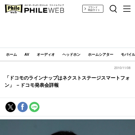
PHILE WEB｜AV/オーディオ/ガジェット
ブランド
特設サイト
ホーム
AV
オーディオ
ヘッドホン
ホームシアター
モバイル
2010/11/08
「ドコモのラインナップはネクストステージスマートフォ
ン」 －ドコモ発表会詳報