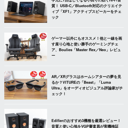
質！ USB-C／Bluetooth対応のクリエイテ
ィブ「XF1」アクティブスピーカーをチェ
ック
ゲーマー以外にもオススメ！他と一線を画
す座り心地と使い勝手のゲーミングチェ
ア、Boulies「Master Rex／Neo」レビュ
ー
AR／XRグラスはホームシアターの夢を見
るか？VITUREの「Beast」「Luma
Ultra」をオーディオビジュアル評論家がチ
ェック！
Edifierのおすすめ3機種を厳選レビュー！
音質と使い心地をVGP審査員が実機検証