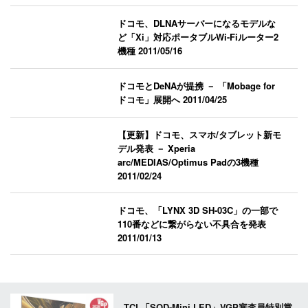
ドコモ、DLNAサーバーになるモデルな
ど「Xi」対応ポータブルWi-Fiルーター2
機種
2011/05/16
ドコモとDeNAが提携 － 「Mobage for
ドコモ」展開へ
2011/04/25
【更新】ドコモ、スマホ/タブレット新モ
デル発表 － Xperia
arc/MEDIAS/Optimus Padの3機種
2011/02/24
ドコモ、「LYNX 3D SH-03C」の一部で
110番などに繋がらない不具合を発表
2011/01/13
TCL「SQD-Mini LED」VGP審査員特別賞