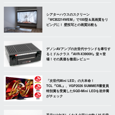
シアターハウスのスクリーン
「WCB2214WEM」で100型＆高画質をリ
ビングに！ 壁投写との画質比較も
デノンAVアンプの次世代サウンドを牽引す
るミドルクラス『AVR-X3900H』堂々登
場！その真価を徹底レビュー
「次世代Mini LED」の大本命！
TCL『C8L』、VGP2026 SUMMER審査員
特別賞を受賞したSQD-Mini LEDを岩井喬
がチェック
手元に1台ほしくなる小回りの効くHi-Fi音