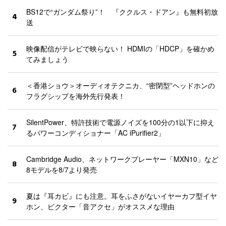
BS12で“ガンダム祭り”！ 『ククルス・ドアン』も無料初放
4
送
映像配信がテレビで映らない！ HDMIの「HDCP」を確かめ
5
てみましょう
＜香港ショウ＞オーディオテクニカ、“密閉型”ヘッドホンの
6
フラグシップを海外先行発表！
SilentPower、特許技術で電源ノイズを100分の1以下に抑え
7
るパワーコンディショナー「AC iPurifier2」
Cambridge Audio、ネットワークプレーヤー「MXN10」など
8
8モデルを8/7より発売
夏は『耳カビ』にも注意。耳をふさがないイヤーカフ型イヤ
9
ホン、ビクター「音アクセ」がオススメな理由