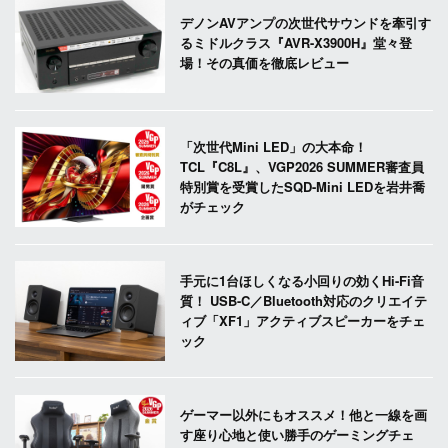
デノンAVアンプの次世代サウンドを牽引す
るミドルクラス『AVR-X3900H』堂々登
場！その真価を徹底レビュー
「次世代Mini LED」の大本命！
TCL『C8L』、VGP2026 SUMMER審査員
特別賞を受賞したSQD-Mini LEDを岩井喬
がチェック
手元に1台ほしくなる小回りの効くHi-Fi音
質！ USB-C／Bluetooth対応のクリエイテ
ィブ「XF1」アクティブスピーカーをチェ
ック
ゲーマー以外にもオススメ！他と一線を画
す座り心地と使い勝手のゲーミングチェ