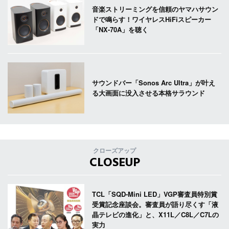
音楽ストリーミングを信頼のヤマハサウン
ドで鳴らす！ワイヤレスHiFiスピーカー
「NX-70A」を聴く
サウンドバー「Sonos Arc Ultra」が叶え
る大画面に没入させる本格サラウンド
クローズアップ
CLOSEUP
TCL「SQD-Mini LED」VGP審査員特別賞
受賞記念座談会。審査員が語り尽くす「液
晶テレビの進化」と、X11L／C8L／C7Lの
実力