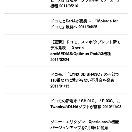
機種
2011/05/16
ドコモとDeNAが提携 － 「Mobage for
ドコモ」展開へ
2011/04/25
【更新】ドコモ、スマホ/タブレット新モ
デル発表 － Xperia
arc/MEDIAS/Optimus Padの3機種
2011/02/24
ドコモ、「LYNX 3D SH-03C」の一部で
110番などに繋がらない不具合を発表
2011/01/13
ドコモの新端末「SH-01C」「P-03C」に
TwonkyのDLNAソフトが搭載
2010/11/08
ソニー・エリクソン、Xperia arcの機能
バージョンアップを7月6日に開始