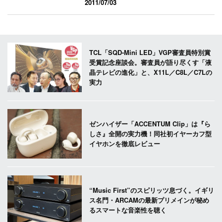
2011/07/03
TCL「SQD-Mini LED」VGP審査員特別賞
受賞記念座談会。審査員が語り尽くす「液
晶テレビの進化」と、X11L／C8L／C7Lの
実力
ゼンハイザー「ACCENTUM Clip」は『ら
しさ』全開の実力機！同社初イヤーカフ型
イヤホンを徹底レビュー
“Music First”のスピリッツ息づく。イギリ
ス名門・ARCAMの最新プリメインが秘め
るスマートな音楽性を聴く