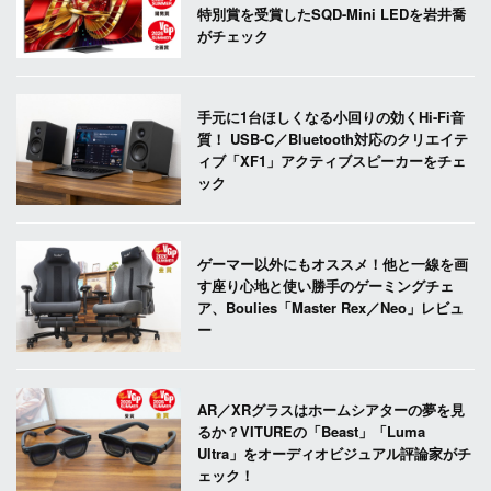
特別賞を受賞したSQD-Mini LEDを岩井喬
がチェック
手元に1台ほしくなる小回りの効くHi-Fi音
質！ USB-C／Bluetooth対応のクリエイテ
ィブ「XF1」アクティブスピーカーをチェ
ック
ゲーマー以外にもオススメ！他と一線を画
す座り心地と使い勝手のゲーミングチェ
ア、Boulies「Master Rex／Neo」レビュ
ー
AR／XRグラスはホームシアターの夢を見
るか？VITUREの「Beast」「Luma
Ultra」をオーディオビジュアル評論家がチ
ェック！