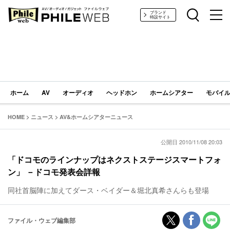
PHILE WEB｜AV/オーディオ/ガジェット
ブランド
特設サイト
ホーム
AV
オーディオ
ヘッドホン
ホームシアター
モバイル
HOME
>
ニュース
>
AV&ホームシアターニュース
公開日 2010/11/08 20:03
「ドコモのラインナップはネクストステージスマートフォ
ン」 －ドコモ発表会詳報
同社首脳陣に加えてダース・ベイダー＆堀北真希さんらも登場
ファイル・ウェブ編集部