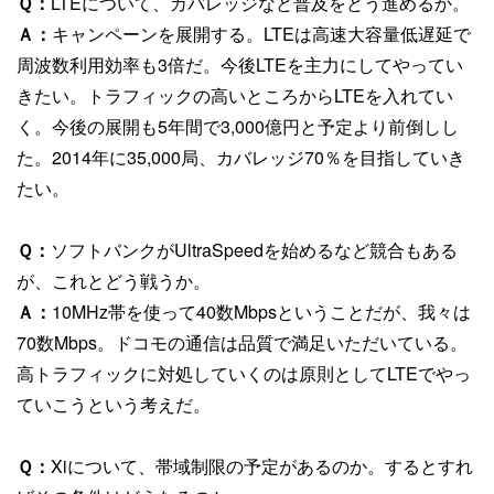
Ｑ：
LTEについて、カバレッジなど普及をどう進めるか。
Ａ：
キャンペーンを展開する。LTEは高速大容量低遅延で
周波数利用効率も3倍だ。今後LTEを主力にしてやってい
きたい。トラフィックの高いところからLTEを入れてい
く。今後の展開も5年間で3,000億円と予定より前倒しし
た。2014年に35,000局、カバレッジ70％を目指していき
たい。
Ｑ：
ソフトバンクがUltraSpeedを始めるなど競合もある
が、これとどう戦うか。
Ａ：
10MHz帯を使って40数Mbpsということだが、我々は
70数Mbps。ドコモの通信は品質で満足いただいている。
高トラフィックに対処していくのは原則としてLTEでやっ
ていこうという考えだ。
Ｑ：
Xiについて、帯域制限の予定があるのか。するとすれ