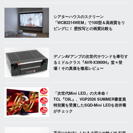
シアターハウスのスクリーン
「WCB2214WEM」で100型＆高画質をリ
ビングに！ 壁投写との画質比較も
デノンAVアンプの次世代サウンドを牽引す
るミドルクラス『AVR-X3900H』堂々登
場！その真価を徹底レビュー
「次世代Mini LED」の大本命！
TCL『C8L』、VGP2026 SUMMER審査員
特別賞を受賞したSQD-Mini LEDを岩井喬
がチェック
手元に1台ほしくなる小回りの効くHi-Fi音