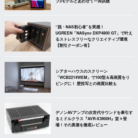
プ3モデルとあわせて一斉試聴
“脱・NAS初心者”を実感！
UGREEN「NASync DXP4800 GT」で叶え
るストレスフリーなクリエイティブ環境
【割引クーポン有】
シアターハウスのスクリーン
「WCB2214WEM」で100型＆高画質をリ
ビングに！ 壁投写との画質比較も
デノンAVアンプの次世代サウンドを牽引す
るミドルクラス『AVR-X3900H』堂々登
場！その真価を徹底レビュー