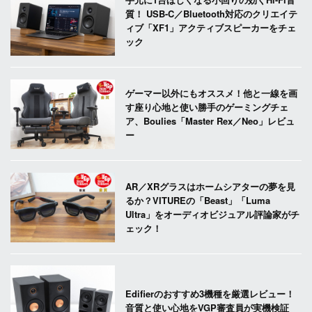
質！ USB-C／Bluetooth対応のクリエイテ
ィブ「XF1」アクティブスピーカーをチェ
ック
ゲーマー以外にもオススメ！他と一線を画
す座り心地と使い勝手のゲーミングチェ
ア、Boulies「Master Rex／Neo」レビュ
ー
AR／XRグラスはホームシアターの夢を見
るか？VITUREの「Beast」「Luma
Ultra」をオーディオビジュアル評論家がチ
ェック！
Edifierのおすすめ3機種を厳選レビュー！
音質と使い心地をVGP審査員が実機検証