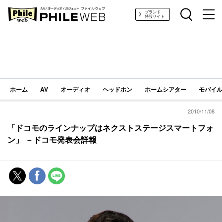
PHILE WEB｜AV/オーディオ/ガジェット
ブランド
特設サイト
ホーム
AV
オーディオ
ヘッドホン
ホームシアター
モバイル
2010/11/08
「ドコモのラインナップはネクストステージスマートフォ
ン」 －ドコモ発表会詳報