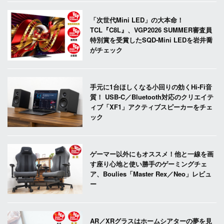
「次世代Mini LED」の大本命！
TCL『C8L』、VGP2026 SUMMER審査員
特別賞を受賞したSQD-Mini LEDを岩井喬
がチェック
手元に1台ほしくなる小回りの効くHi-Fi音
質！ USB-C／Bluetooth対応のクリエイテ
ィブ「XF1」アクティブスピーカーをチェ
ック
ゲーマー以外にもオススメ！他と一線を画
す座り心地と使い勝手のゲーミングチェ
ア、Boulies「Master Rex／Neo」レビュ
ー
AR／XRグラスはホームシアターの夢を見