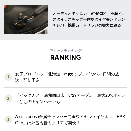
オーディオテクニカ「AT-MCD1」を聴く。
スタイラスチップ一体型ダイヤモンドカン
チレバー採用カートリッジの実力に迫る！
アクセスランキング
RANKING
女子プロゴルフ「北海道 meijiカップ」8/7から3日間の放
1
送・配信予定
「ビックカメラ浦和西口店」8/29オープン 最大20%ポイン
2
トなどのキャンペーンも
Acoustuneの金属チャンバー完全ワイヤレスイヤホン「HSX
3
One」は外観も音もクリアで爽快！