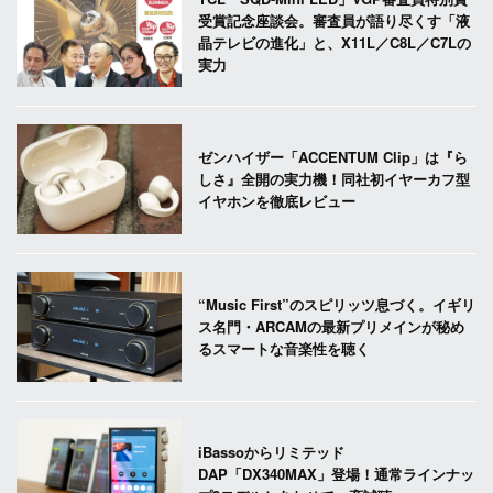
受賞記念座談会。審査員が語り尽くす「液
晶テレビの進化」と、X11L／C8L／C7Lの
実力
ゼンハイザー「ACCENTUM Clip」は『ら
しさ』全開の実力機！同社初イヤーカフ型
イヤホンを徹底レビュー
“Music First”のスピリッツ息づく。イギリ
ス名門・ARCAMの最新プリメインが秘め
るスマートな音楽性を聴く
iBassoからリミテッド
DAP「DX340MAX」登場！通常ラインナッ