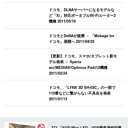
ドコモ、DLNAサーバーになるモデルな
ど「Xi」対応ポータブルWi-Fiルーター2
機種
2011/05/16
ドコモとDeNAが提携 － 「Mobage for
ドコモ」展開へ
2011/04/25
【更新】ドコモ、スマホ/タブレット新モ
デル発表 － Xperia
arc/MEDIAS/Optimus Padの3機種
2011/02/24
ドコモ、「LYNX 3D SH-03C」の一部で
110番などに繋がらない不具合を発表
2011/01/13
TCL「SQD-Mini LED」VGP審査員特別賞