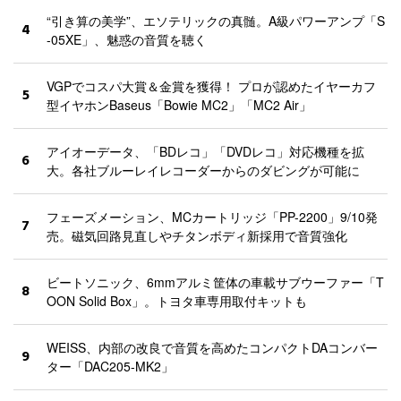
“引き算の美学”、エソテリックの真髄。A級パワーアンプ「S
4
-05XE」、魅惑の音質を聴く
VGPでコスパ大賞＆金賞を獲得！ プロが認めたイヤーカフ
5
型イヤホンBaseus「Bowie MC2」「MC2 Air」
アイオーデータ、「BDレコ」「DVDレコ」対応機種を拡
6
大。各社ブルーレイレコーダーからのダビングが可能に
フェーズメーション、MCカートリッジ「PP-2200」9/10発
7
売。磁気回路見直しやチタンボディ新採用で音質強化
ビートソニック、6mmアルミ筐体の車載サブウーファー「T
8
OON Solid Box」。トヨタ車専用取付キットも
WEISS、内部の改良で音質を高めたコンパクトDAコンバー
9
ター「DAC205-MK2」