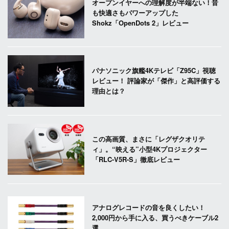
オープンイヤーへの理解度が半端ない！音
も快適さもパワーアップした
Shokz「OpenDots 2」レビュー
パナソニック旗艦4Kテレビ「Z95C」視聴
レビュー！ 評論家が「傑作」と高評価する
理由とは？
この高画質、まさに「レグザクオリテ
ィ」。“映える”小型4Kプロジェクター
「RLC-V5R-S」徹底レビュー
アナログレコードの音を良くしたい！
2,000円から手に入る、買うべきケーブル2
選