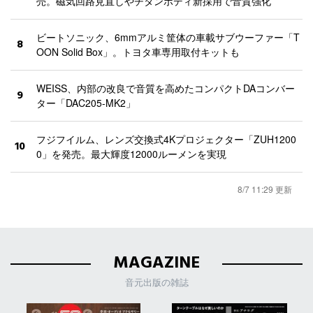
売。磁気回路見直しやチタンボディ新採用で音質強化
ビートソニック、6mmアルミ筐体の車載サブウーファー「T
8
OON Solid Box」。トヨタ車専用取付キットも
WEISS、内部の改良で音質を高めたコンパクトDAコンバー
9
ター「DAC205-MK2」
フジフイルム、レンズ交換式4Kプロジェクター「ZUH1200
10
0」を発売。最大輝度12000ルーメンを実現
8/7 11:29 更新
MAGAZINE
音元出版の雑誌