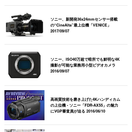
ソニー、新開発36x24mmセンサー搭載
の“CineAlta”最上位機「VENICE」
2017/09/07
ソニー、ISO40万超で暗所でも鮮明な4K
撮影が可能な業務用小型ビデオカメラ
2016/09/07
高画質技術を磨き上げた4Kハンディカム
の上位機 - ソニー「FDR-AX55」の魅力
にVGP審査員が迫る
2016/06/10