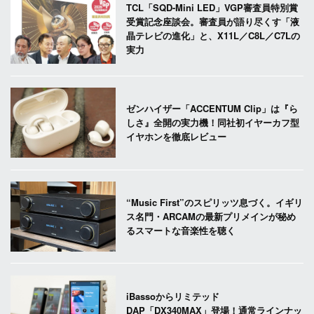
TCL「SQD-Mini LED」VGP審査員特別賞
受賞記念座談会。審査員が語り尽くす「液
晶テレビの進化」と、X11L／C8L／C7Lの
実力
ゼンハイザー「ACCENTUM Clip」は『ら
しさ』全開の実力機！同社初イヤーカフ型
イヤホンを徹底レビュー
“Music First”のスピリッツ息づく。イギリ
ス名門・ARCAMの最新プリメインが秘め
るスマートな音楽性を聴く
iBassoからリミテッド
DAP「DX340MAX」登場！通常ラインナッ