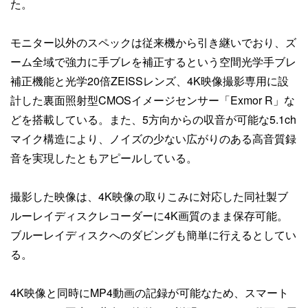
た。
モニター以外のスペックは従来機から引き継いでおり、ズ
ーム全域で強力に手ブレを補正するという空間光学手ブレ
補正機能と光学20倍ZEISSレンズ、4K映像撮影専用に設
計した裏面照射型CMOSイメージセンサー「Exmor R」な
どを搭載している。また、5方向からの収音が可能な5.1ch
マイク構造により、ノイズの少ない広がりのある高音質録
音を実現したともアピールしている。
撮影した映像は、4K映像の取りこみに対応した同社製ブ
ルーレイディスクレコーダーに4K画質のまま保存可能。
ブルーレイディスクへのダビングも簡単に行えるとしてい
る。
4K映像と同時にMP4動画の記録が可能なため、スマート