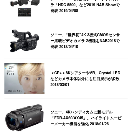
ラ「HDC-5500」など2019 NAB Showで
発表
2019/04/08
ソニー、“世界初”4K 3板式CMOSセンサ
ー搭載ビデオカメラ 2機種をNAB2018で
発表
2018/04/10
＜CP+＞8KシアターやVR、Crystal LED
などカメラ本体以外にも注目展示が多数
2018/03/01
ソニー、4Kハンディカムに新モデル
「FDR-AX60/AX45」。ハイライトムービ
ーメーカー機能を強化
2018/01/26