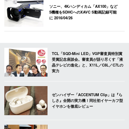
ソニー、4Kハンディカム「AX100」など
5機種をSDHCへのXAVC S動画記録可能
に
2016/04/26
TCL「SQD-Mini LED」VGP審査員特別賞
受賞記念座談会。審査員が語り尽くす「液
晶テレビの進化」と、X11L／C8L／C7Lの
実力
ゼンハイザー「ACCENTUM Clip」は『ら
しさ』全開の実力機！同社初イヤーカフ型
イヤホンを徹底レビュー