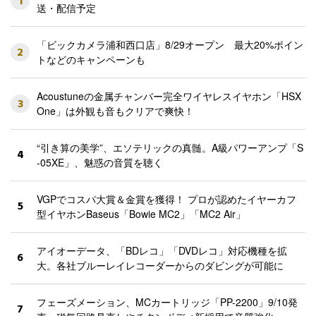
1
送・配信予定
「ビックカメラ浦和西口店」8/29オープン 最大20%ポイン
2
トなどのキャンペーンも
Acoustuneの金属チャンバー完全ワイヤレスイヤホン「HSX
3
One」は外観も音もクリアで爽快！
“引き算の美学”、エソテリックの真髄。A級パワーアンプ「S
4
-05XE」、魅惑の音質を聴く
VGPでコスパ大賞＆金賞を獲得！ プロが認めたイヤーカフ
5
型イヤホンBaseus「Bowie MC2」「MC2 Air」
アイオーデータ、「BDレコ」「DVDレコ」対応機種を拡
6
大。各社ブルーレイレコーダーからのダビングが可能に
フェーズメーション、MCカートリッジ「PP-2200」9/10発
7