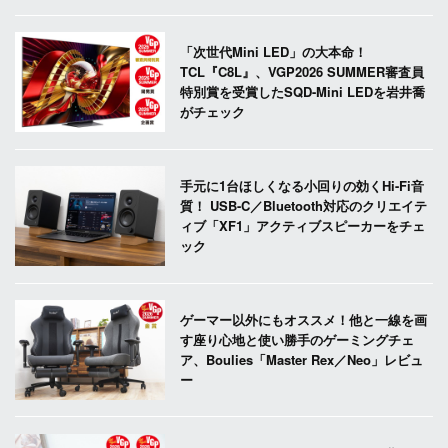
「次世代Mini LED」の大本命！
TCL『C8L』、VGP2026 SUMMER審査員
特別賞を受賞したSQD-Mini LEDを岩井喬
がチェック
手元に1台ほしくなる小回りの効くHi-Fi音
質！ USB-C／Bluetooth対応のクリエイテ
ィブ「XF1」アクティブスピーカーをチェ
ック
ゲーマー以外にもオススメ！他と一線を画
す座り心地と使い勝手のゲーミングチェ
ア、Boulies「Master Rex／Neo」レビュ
ー