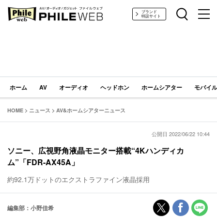
PHILE WEB｜AV/オーディオ/ガジェット
ブランド
特設サイト
ホーム
AV
オーディオ
ヘッドホン
ホームシアター
モバイル
HOME
>
ニュース
>
AV&ホームシアターニュース
公開日 2022/06/22 10:44
ソニー、広視野角液晶モニター搭載“4Kハンディカ
ム”「FDR-AX45A」
約92.1万ドットのエクストラファイン液晶採用
編集部：小野佳希