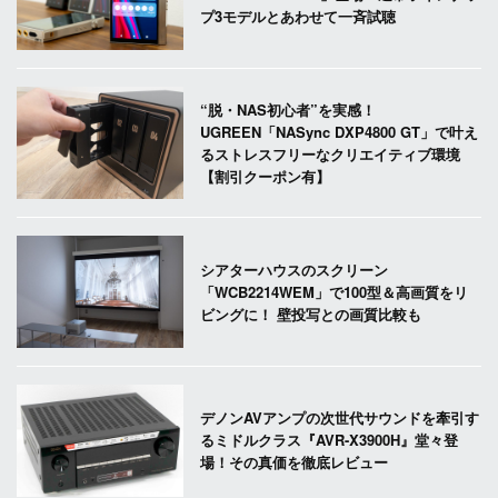
プ3モデルとあわせて一斉試聴
“脱・NAS初心者”を実感！
UGREEN「NASync DXP4800 GT」で叶え
るストレスフリーなクリエイティブ環境
【割引クーポン有】
シアターハウスのスクリーン
「WCB2214WEM」で100型＆高画質をリ
ビングに！ 壁投写との画質比較も
デノンAVアンプの次世代サウンドを牽引す
るミドルクラス『AVR-X3900H』堂々登
場！その真価を徹底レビュー