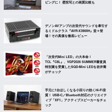
ビングに！ 壁投写との画質比較も
デノンAVアンプの次世代サウンドを牽引す
るミドルクラス『AVR-X3900H』堂々登
場！その真価を徹底レビュー
「次世代Mini LED」の大本命！
TCL『C8L』、VGP2026 SUMMER審査員
特別賞を受賞したSQD-Mini LEDを岩井喬
がチェック
手元に1台ほしくなる小回りの効くHi-Fi音
質！ USB-C／Bluetooth対応のクリエイテ
ィブ「XF1」アクティブスピーカーをチェ
ック