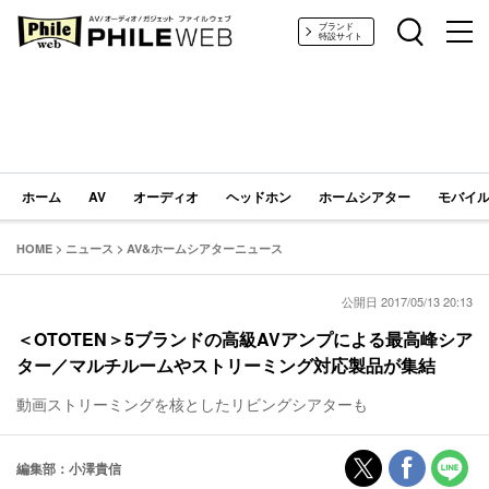
PHILE WEB｜AV/オーディオ/ガジェット
ブランド
特設サイト
ホーム
AV
オーディオ
ヘッドホン
ホームシアター
モバイル
HOME
>
ニュース
>
AV&ホームシアターニュース
公開日 2017/05/13 20:13
＜OTOTEN＞5ブランドの高級AVアンプによる最高峰シア
ター／マルチルームやストリーミング対応製品が集結
動画ストリーミングを核としたリビングシアターも
編集部：小澤貴信