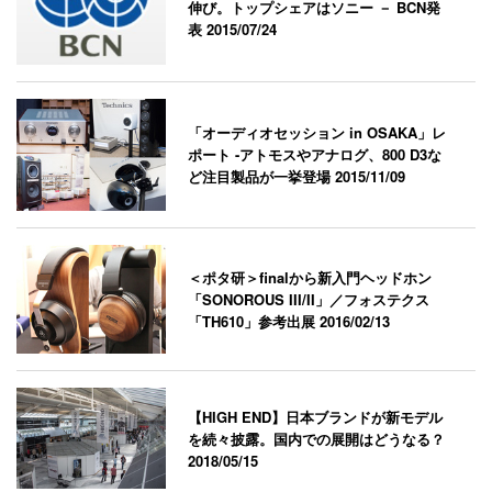
伸び。トップシェアはソニー － BCN発
表
2015/07/24
「オーディオセッション in OSAKA」レ
ポート -アトモスやアナログ、800 D3な
ど注目製品が一挙登場
2015/11/09
＜ポタ研＞finalから新入門ヘッドホン
「SONOROUS III/II」／フォステクス
「TH610」参考出展
2016/02/13
【HIGH END】日本ブランドが新モデル
を続々披露。国内での展開はどうなる？
2018/05/15