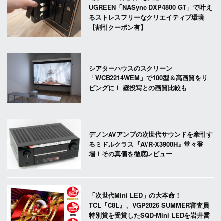
UGREEN「NASync DXP4800 GT」で叶え
るストレスフリーなクリエイティブ環境
【割引クーポン有】
シアターハウスのスクリーン
「WCB2214WEM」で100型＆高画質をリ
ビングに！ 壁投写との画質比較も
デノンAVアンプの次世代サウンドを牽引す
るミドルクラス『AVR-X3900H』堂々登
場！その真価を徹底レビュー
「次世代Mini LED」の大本命！
TCL『C8L』、VGP2026 SUMMER審査員
特別賞を受賞したSQD-Mini LEDを岩井喬