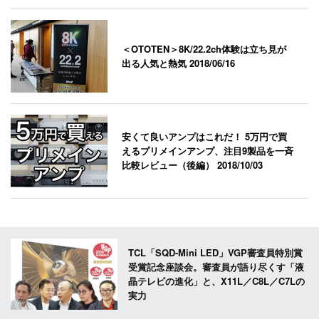
＜OTOTEN＞8K/22.2ch体験は立ち見が
出る人気と熱気
2018/06/16
安くて良いアンプはこれだ！ 5万円で買
えるプリメインアンプ、注目9製品を一斉
比較レビュー（後編）
2018/10/03
TCL「SQD-Mini LED」VGP審査員特別賞
受賞記念座談会。審査員が語り尽くす「液
晶テレビの進化」と、X11L／C8L／C7Lの
実力