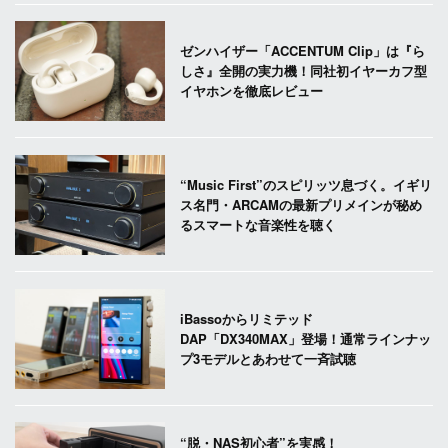
ゼンハイザー「ACCENTUM Clip」は『ら
しさ』全開の実力機！同社初イヤーカフ型
イヤホンを徹底レビュー
“Music First”のスピリッツ息づく。イギリ
ス名門・ARCAMの最新プリメインが秘め
るスマートな音楽性を聴く
iBassoからリミテッド
DAP「DX340MAX」登場！通常ラインナッ
プ3モデルとあわせて一斉試聴
“脱・NAS初心者”を実感！