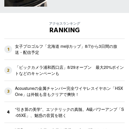
アクセスランキング
RANKING
女子プロゴルフ「北海道 meijiカップ」8/7から3日間の放
1
送・配信予定
「ビックカメラ浦和西口店」8/29オープン 最大20%ポイン
2
トなどのキャンペーンも
Acoustuneの金属チャンバー完全ワイヤレスイヤホン「HSX
3
One」は外観も音もクリアで爽快！
“引き算の美学”、エソテリックの真髄。A級パワーアンプ「S
4
-05XE」、魅惑の音質を聴く