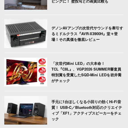
ビングに！ 壁投写との画質比較も
デノンAVアンプの次世代サウンドを牽引す
るミドルクラス『AVR-X3900H』堂々登
場！その真価を徹底レビュー
「次世代Mini LED」の大本命！
TCL『C8L』、VGP2026 SUMMER審査員
特別賞を受賞したSQD-Mini LEDを岩井喬
がチェック
手元に1台ほしくなる小回りの効くHi-Fi音
質！ USB-C／Bluetooth対応のクリエイテ
ィブ「XF1」アクティブスピーカーをチェ
ック