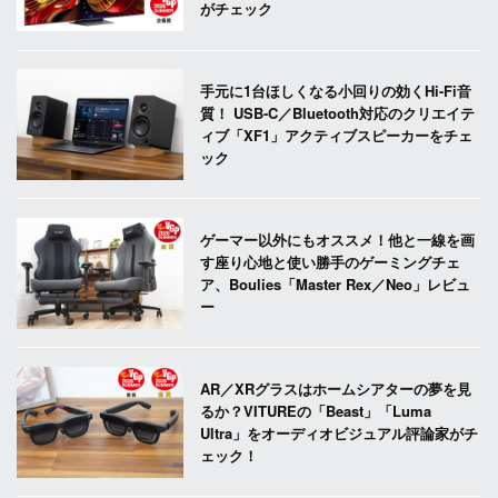
がチェック
手元に1台ほしくなる小回りの効くHi-Fi音
質！ USB-C／Bluetooth対応のクリエイテ
ィブ「XF1」アクティブスピーカーをチェ
ック
ゲーマー以外にもオススメ！他と一線を画
す座り心地と使い勝手のゲーミングチェ
ア、Boulies「Master Rex／Neo」レビュ
ー
AR／XRグラスはホームシアターの夢を見
るか？VITUREの「Beast」「Luma
Ultra」をオーディオビジュアル評論家がチ
ェック！