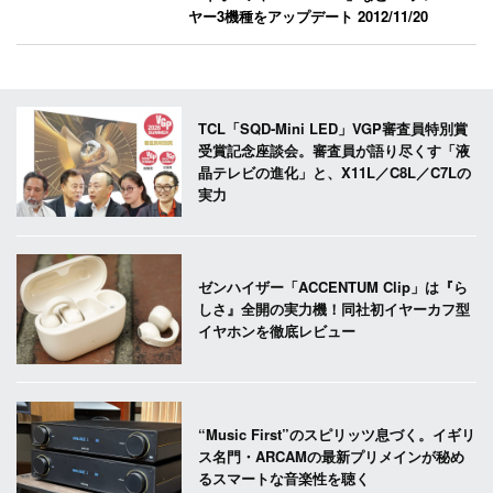
ヤー3機種をアップデート
2012/11/20
TCL「SQD-Mini LED」VGP審査員特別賞
受賞記念座談会。審査員が語り尽くす「液
晶テレビの進化」と、X11L／C8L／C7Lの
実力
ゼンハイザー「ACCENTUM Clip」は『ら
しさ』全開の実力機！同社初イヤーカフ型
イヤホンを徹底レビュー
“Music First”のスピリッツ息づく。イギリ
ス名門・ARCAMの最新プリメインが秘め
るスマートな音楽性を聴く