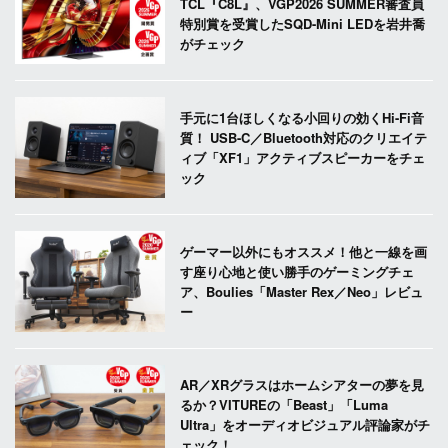
TCL『C8L』、VGP2026 SUMMER審査員
特別賞を受賞したSQD-Mini LEDを岩井喬
がチェック
手元に1台ほしくなる小回りの効くHi-Fi音
質！ USB-C／Bluetooth対応のクリエイテ
ィブ「XF1」アクティブスピーカーをチェ
ック
ゲーマー以外にもオススメ！他と一線を画
す座り心地と使い勝手のゲーミングチェ
ア、Boulies「Master Rex／Neo」レビュ
ー
AR／XRグラスはホームシアターの夢を見
るか？VITUREの「Beast」「Luma
Ultra」をオーディオビジュアル評論家がチ
ェック！