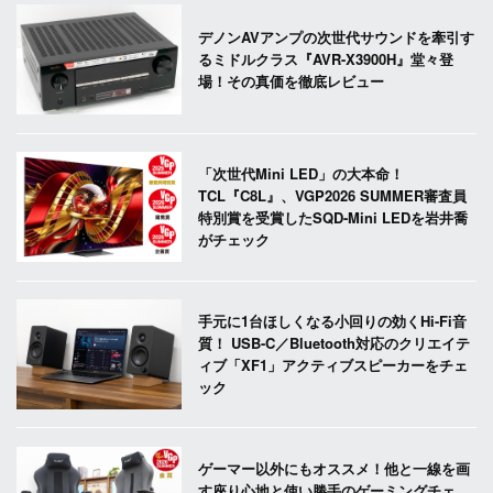
デノンAVアンプの次世代サウンドを牽引す
るミドルクラス『AVR-X3900H』堂々登
場！その真価を徹底レビュー
「次世代Mini LED」の大本命！
TCL『C8L』、VGP2026 SUMMER審査員
特別賞を受賞したSQD-Mini LEDを岩井喬
がチェック
手元に1台ほしくなる小回りの効くHi-Fi音
質！ USB-C／Bluetooth対応のクリエイテ
ィブ「XF1」アクティブスピーカーをチェ
ック
ゲーマー以外にもオススメ！他と一線を画
す座り心地と使い勝手のゲーミングチェ