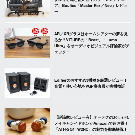
ア、Boulies「Master Rex／Neo」レビュ
ー
AR／XRグラスはホームシアターの夢を見
るか？VITUREの「Beast」「Luma
Ultra」をオーディオビジュアル評論家がチ
ェック！
Edifierのおすすめ3機種を厳選レビュー！
音質と使い心地をVGP審査員が実機検証
【評論家レビュー有】オーテクのおしゃれ
ノイキャンイヤホンがAmazonで超お得！
「ATH-SQ1TW2NC」の魅力を徹底解説！