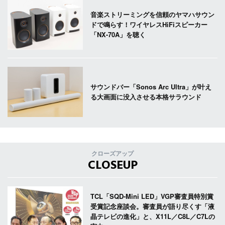
音楽ストリーミングを信頼のヤマハサウン
ドで鳴らす！ワイヤレスHiFiスピーカー
「NX-70A」を聴く
サウンドバー「Sonos Arc Ultra」が叶え
る大画面に没入させる本格サラウンド
クローズアップ
CLOSEUP
TCL「SQD-Mini LED」VGP審査員特別賞
受賞記念座談会。審査員が語り尽くす「液
晶テレビの進化」と、X11L／C8L／C7Lの