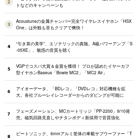
2
トなどのキャンペーンも
Acoustuneの金属チャンバー完全ワイヤレスイヤホン「HSX
3
One」は外観も音もクリアで爽快！
“引き算の美学”、エソテリックの真髄。A級パワーアンプ「S
4
-05XE」、魅惑の音質を聴く
VGPでコスパ大賞＆金賞を獲得！ プロが認めたイヤーカフ
5
型イヤホンBaseus「Bowie MC2」「MC2 Air」
アイオーデータ、「BDレコ」「DVDレコ」対応機種を拡
6
大。各社ブルーレイレコーダーからのダビングが可能に
フェーズメーション、MCカートリッジ「PP-2200」9/10発
7
売。磁気回路見直しやチタンボディ新採用で音質強化
ビートソニック、6mmアルミ筐体の車載サブウーファー「T
8