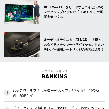
RGB Mini LEDをリードするハイセンスの
フラグシップ4Kテレビ「RGB UXS」の画
質真価に迫る
オーディオテクニカ「AT-MCD1」を聴く。
スタイラスチップ一体型ダイヤモンドカン
チレバー採用カートリッジの実力に迫る！
アクセスランキング
RANKING
女子プロゴルフ「北海道 meijiカップ」8/7から3日間の放
1
送・配信予定
「ビックカメラ浦和西口店」8/29オープン 最大20%ポイン