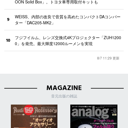
OON Solid Box」。トヨタ車専用取付キットも
WEISS、内部の改良で音質を高めたコンパクトDAコンバー
9
ター「DAC205-MK2」
フジフイルム、レンズ交換式4Kプロジェクター「ZUH1200
10
0」を発売。最大輝度12000ルーメンを実現
8/7 11:29 更新
MAGAZINE
音元出版の雑誌