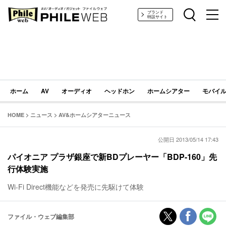
PHILE WEB｜AV/オーディオ/ガジェット
ブランド
特設サイト
ホーム
AV
オーディオ
ヘッドホン
ホームシアター
モバイル
HOME
>
ニュース
>
AV&ホームシアターニュース
公開日 2013/05/14 17:43
パイオニア プラザ銀座で新BDプレーヤー「BDP-160」先
行体験実施
Wi-Fi Direct機能などを発売に先駆けて体験
ファイル・ウェブ編集部