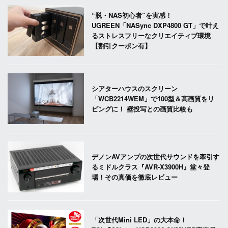
“脱・NAS初心者”を実感！
UGREEN「NASync DXP4800 GT」で叶え
るストレスフリーなクリエイティブ環境
【割引クーポン有】
シアターハウスのスクリーン
「WCB2214WEM」で100型＆高画質をリ
ビングに！ 壁投写との画質比較も
デノンAVアンプの次世代サウンドを牽引す
るミドルクラス『AVR-X3900H』堂々登
場！その真価を徹底レビュー
「次世代Mini LED」の大本命！