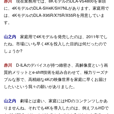
赤川
現在業務用では、8KモデルのDLA-VS4800を筆頭
に、4KモデルのDLA-SH4K/SH7NLがあります。家庭用で
は、4KモデルのDLA-X95R/X75R/X55Rを用意していま
す。
山之内
家庭用で4Kモデルを発売したのは、2011年でし
たね。市場にいち早く4Kを投入した目的は何だったので
しょうか?
赤川
D-ILAのデバイスが持つ緻密さ、高解像度という画
質的メリットとe-shift技術を組み合わせて、極力リーズナ
ブルな形で、高精細な4Kの映像世界を家庭に早くお届け
したいという我々の願いがありました。
山之内
劇場とは違い、家庭にはHDのコンテンツしかあ
りませんね。それでも4Kを導入したのは、例えフルHDで