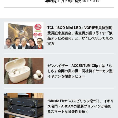
3機種を11月下旬に発売
2011/10/12
TCL「SQD-Mini LED」VGP審査員特別賞
受賞記念座談会。審査員が語り尽くす「液
晶テレビの進化」と、X11L／C8L／C7Lの
実力
ゼンハイザー「ACCENTUM Clip」は『ら
しさ』全開の実力機！同社初イヤーカフ型
イヤホンを徹底レビュー
“Music First”のスピリッツ息づく。イギリ
ス名門・ARCAMの最新プリメインが秘め
るスマートな音楽性を聴く