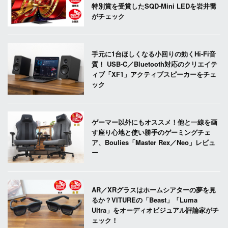
特別賞を受賞したSQD-Mini LEDを岩井喬
がチェック
手元に1台ほしくなる小回りの効くHi-Fi音
質！ USB-C／Bluetooth対応のクリエイテ
ィブ「XF1」アクティブスピーカーをチェ
ック
ゲーマー以外にもオススメ！他と一線を画
す座り心地と使い勝手のゲーミングチェ
ア、Boulies「Master Rex／Neo」レビュ
ー
AR／XRグラスはホームシアターの夢を見
るか？VITUREの「Beast」「Luma
Ultra」をオーディオビジュアル評論家がチ
ェック！