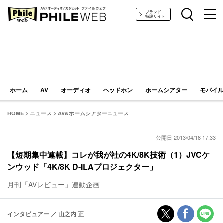
PHILE WEB｜AV/オーディオ/ガジェット
ブランド
特設サイト
ホーム
AV
オーディオ
ヘッドホン
ホームシアター
モバイル
HOME
>
ニュース
>
AV&ホームシアターニュース
公開日 2013/04/18 17:33
【短期集中連載】コレが我が社の4K/8K技術（1）JVCケ
ンウッド「4K/8K D-ILAプロジェクター」
月刊「AVレビュー」連動企画
インタビュアー ／ 山之内 正