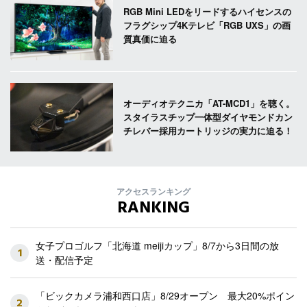
RGB Mini LEDをリードするハイセンスの
フラグシップ4Kテレビ「RGB UXS」の画
質真価に迫る
オーディオテクニカ「AT-MCD1」を聴く。
スタイラスチップ一体型ダイヤモンドカン
チレバー採用カートリッジの実力に迫る！
アクセスランキング
RANKING
女子プロゴルフ「北海道 meijiカップ」8/7から3日間の放
1
送・配信予定
「ビックカメラ浦和西口店」8/29オープン 最大20%ポイン
2