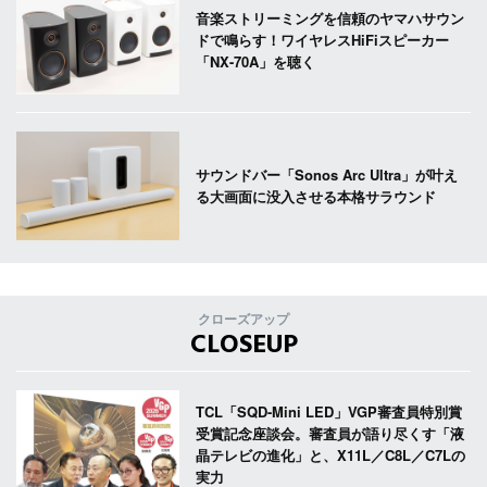
音楽ストリーミングを信頼のヤマハサウン
ドで鳴らす！ワイヤレスHiFiスピーカー
「NX-70A」を聴く
サウンドバー「Sonos Arc Ultra」が叶え
る大画面に没入させる本格サラウンド
クローズアップ
CLOSEUP
TCL「SQD-Mini LED」VGP審査員特別賞
受賞記念座談会。審査員が語り尽くす「液
晶テレビの進化」と、X11L／C8L／C7Lの
実力