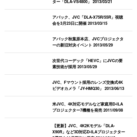
ター「DLA‐VS4800」
2013/03/21
アバック、JVC「DLA-X75R/55R」視聴
会を3月23日に開催
2013/03/15
アバック秋葉原本店、JVCプロジェクタ
ーの新旧対決イベント
2013/05/29
次世代コーデック「HEVC」にJVCの要
素技術が採用
2013/05/29
JVC、Fマウント採用のレンズ交換式4K
ビデオカメラ「JY-HMQ30」
2013/06/13
米JVC、4K対応モデルなど家庭用D-ILA
プロジェクター7機種を発売
2011/09/08
【更新】JVC、4K2Kモデル「DLA-
X90R」など3D対応D-ILAプロジェクター