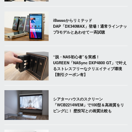
iBassoからリミテッド
DAP「DX340MAX」登場！通常ラインナッ
プ3モデルとあわせて一斉試聴
“脱・NAS初心者”を実感！
UGREEN「NASync DXP4800 GT」で叶え
るストレスフリーなクリエイティブ環境
【割引クーポン有】
シアターハウスのスクリーン
「WCB2214WEM」で100型＆高画質をリ
ビングに！ 壁投写との画質比較も