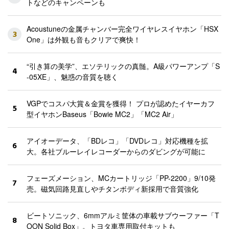
トなどのキャンペーンも
Acoustuneの金属チャンバー完全ワイヤレスイヤホン「HSX
3
One」は外観も音もクリアで爽快！
“引き算の美学”、エソテリックの真髄。A級パワーアンプ「S
4
-05XE」、魅惑の音質を聴く
VGPでコスパ大賞＆金賞を獲得！ プロが認めたイヤーカフ
5
型イヤホンBaseus「Bowie MC2」「MC2 Air」
アイオーデータ、「BDレコ」「DVDレコ」対応機種を拡
6
大。各社ブルーレイレコーダーからのダビングが可能に
フェーズメーション、MCカートリッジ「PP-2200」9/10発
7
売。磁気回路見直しやチタンボディ新採用で音質強化
ビートソニック、6mmアルミ筐体の車載サブウーファー「T
8
OON Solid Box」。トヨタ車専用取付キットも