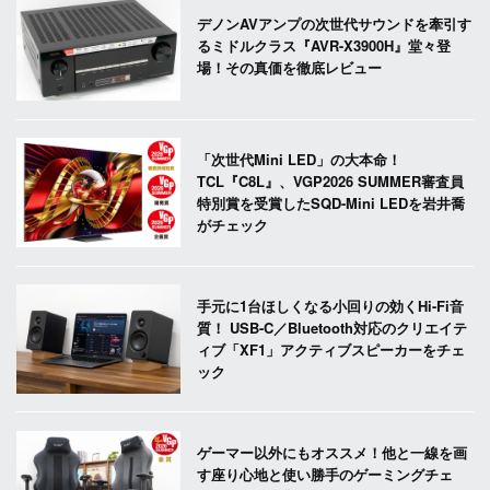
デノンAVアンプの次世代サウンドを牽引す
るミドルクラス『AVR-X3900H』堂々登
場！その真価を徹底レビュー
「次世代Mini LED」の大本命！
TCL『C8L』、VGP2026 SUMMER審査員
特別賞を受賞したSQD-Mini LEDを岩井喬
がチェック
手元に1台ほしくなる小回りの効くHi-Fi音
質！ USB-C／Bluetooth対応のクリエイテ
ィブ「XF1」アクティブスピーカーをチェ
ック
ゲーマー以外にもオススメ！他と一線を画
す座り心地と使い勝手のゲーミングチェ