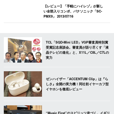
【レビュー】「手軽にハイレゾ」が新し
い全部入りコンポ、パナソニック「SC-
PMX9」
2013/07/16
TCL「SQD-Mini LED」VGP審査員特別賞
受賞記念座談会。審査員が語り尽くす「液
晶テレビの進化」と、X11L／C8L／C7Lの
実力
ゼンハイザー「ACCENTUM Clip」は『ら
しさ』全開の実力機！同社初イヤーカフ型
イヤホンを徹底レビュー
“Music First”のスピリッツ息づく。イギリ