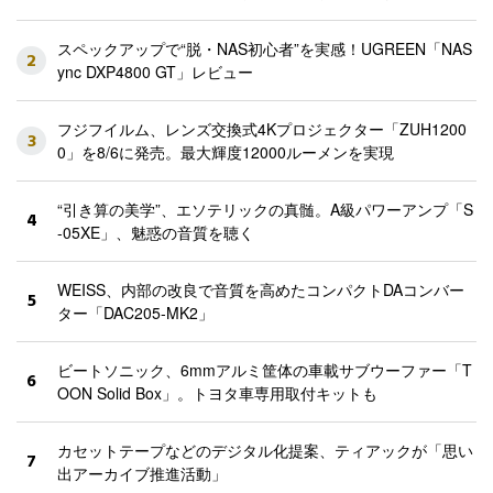
スペックアップで“脱・NAS初心者”を実感！UGREEN「NAS
2
ync DXP4800 GT」レビュー
フジフイルム、レンズ交換式4Kプロジェクター「ZUH1200
3
0」を8/6に発売。最大輝度12000ルーメンを実現
“引き算の美学”、エソテリックの真髄。A級パワーアンプ「S
4
-05XE」、魅惑の音質を聴く
WEISS、内部の改良で音質を高めたコンパクトDAコンバー
5
ター「DAC205-MK2」
ビートソニック、6mmアルミ筐体の車載サブウーファー「T
6
OON Solid Box」。トヨタ車専用取付キットも
カセットテープなどのデジタル化提案、ティアックが「思い
7
出アーカイブ推進活動」