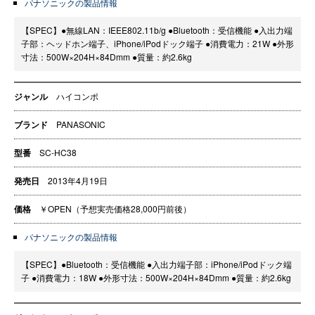
パナソニックの製品情報
【SPEC】●無線LAN：IEEE802.11b/g ●Bluetooth：受信機能 ●入出力端
子部：ヘッドホン端子、iPhone/iPodドック端子 ●消費電力：21W ●外形
寸法：500W×204H×84Dmm ●質量：約2.6kg
ジャンル
ハイコンポ
ブランド
PANASONIC
型番
SC-HC38
発売日
2013年4月19日
価格
￥OPEN（予想実売価格28,000円前後）
パナソニックの製品情報
【SPEC】●Bluetooth：受信機能 ●入出力端子部：iPhone/iPodドック端
子 ●消費電力：18W ●外形寸法：500W×204H×84Dmm ●質量：約2.6kg