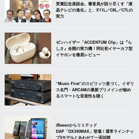
受賞記念座談会。審査員が語り尽くす「液
晶テレビの進化」と、X11L／C8L／C7Lの
実力
ゼンハイザー「ACCENTUM Clip」は『ら
しさ』全開の実力機！同社初イヤーカフ型
イヤホンを徹底レビュー
“Music First”のスピリッツ息づく。イギリ
ス名門・ARCAMの最新プリメインが秘め
るスマートな音楽性を聴く
iBassoからリミテッド
DAP「DX340MAX」登場！通常ラインナッ
プ3モデルとあわせて一斉試聴