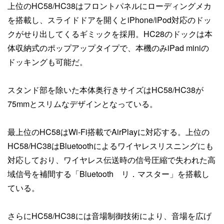
上位のHC58/HC38はフロントパネルにローディングメカ
を搭載し、スライドドアを開くとiPhone/iPod対応のドッ
クがせり出してくるギミックを採用。HC28のドックは本
体収納式のポップアップタイプで、本機のみiPad miniの
ドッキングも可能だ。
スタンド部を除いた本体奥行きサイズはHC58/HC38が
75mmとスリムなデザインとなっている。
最上位のHC58はWi-Fi搭載でAirPlayに対応する。上位の
HC58/HC38はBluetoothによるワイヤレスリスニングにも
対応しており、ワイヤレス伝送時の信号圧縮で失われた高
域信号を補間する「Bluetooth リ．マスター」を搭載し
ている。
さらにHC58/HC38には音場制御技術により、音場を広げ