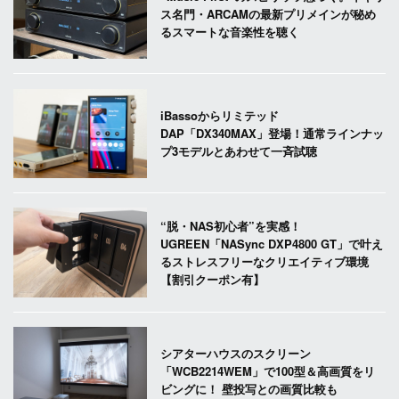
ス名門・ARCAMの最新プリメインが秘め
るスマートな音楽性を聴く
iBassoからリミテッド
DAP「DX340MAX」登場！通常ラインナッ
プ3モデルとあわせて一斉試聴
“脱・NAS初心者”を実感！
UGREEN「NASync DXP4800 GT」で叶え
るストレスフリーなクリエイティブ環境
【割引クーポン有】
シアターハウスのスクリーン
「WCB2214WEM」で100型＆高画質をリ
ビングに！ 壁投写との画質比較も