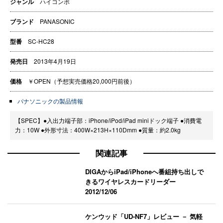
ジャンル
ハイコンポ
ブランド
PANASONIC
型番
SC-HC28
発売日
2013年4月19日
価格
￥OPEN（予想実売価格20,000円前後）
パナソニックの製品情報
【SPEC】●入出力端子部：iPhone/iPod/iPad miniドック端子 ●消費電
力：10W ●外形寸法：400W×213H×110Dmm ●質量：約2.0kg
関連記事
DIGAからiPad/iPhoneへ番組持ち出しで
きるワイヤレスカードリーダー
2012/12/06
ケンウッド「UD-NF7」レビュー － 気軽