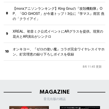
【moraアニソンランキング】King Gnuの『攻殻機動隊』O
8
P、「GO GHOST」が今週トップ！3位に『学マス』雨宮 燕
の「クライアイ」
XREAL、初音ミク公式イベントにARグラスを提供。現実の
9
花火とAR演出がシンクロ
オンキヨー、『ゼロの使い魔』コラボ完全ワイヤレスイヤホ
10
ン。釘宮理恵の録り下ろしボイスを収録
8/6 11:45 更新
MAGAZINE
音元出版の雑誌