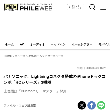
PHILE WEB｜AV/オーディオ/ガジェット
ブランド
特設サイト
ホーム
AV
オーディオ
ヘッドホン
ホームシアター
モバイル
HOME
>
ニュース
>
AV&ホームシアターニュース
公開日 2013/02/26 16:25
パナソニック、Lightningコネクタ搭載のiPhoneドックコ
ンポ「HCシリーズ」3機種
上位機は「Bluetoothリ．マスター」採用
ファイル・ウェブ編集部