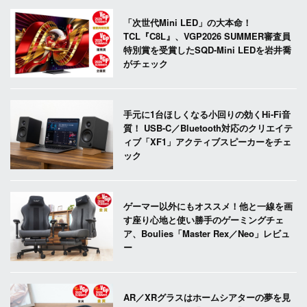
「次世代Mini LED」の大本命！
TCL『C8L』、VGP2026 SUMMER審査員
特別賞を受賞したSQD-Mini LEDを岩井喬
がチェック
手元に1台ほしくなる小回りの効くHi-Fi音
質！ USB-C／Bluetooth対応のクリエイテ
ィブ「XF1」アクティブスピーカーをチェ
ック
ゲーマー以外にもオススメ！他と一線を画
す座り心地と使い勝手のゲーミングチェ
ア、Boulies「Master Rex／Neo」レビュ
ー
AR／XRグラスはホームシアターの夢を見