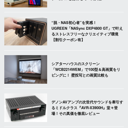
“脱・NAS初心者”を実感！
UGREEN「NASync DXP4800 GT」で叶え
るストレスフリーなクリエイティブ環境
【割引クーポン有】
シアターハウスのスクリーン
「WCB2214WEM」で100型＆高画質をリ
ビングに！ 壁投写との画質比較も
デノンAVアンプの次世代サウンドを牽引す
るミドルクラス『AVR-X3900H』堂々登
場！その真価を徹底レビュー