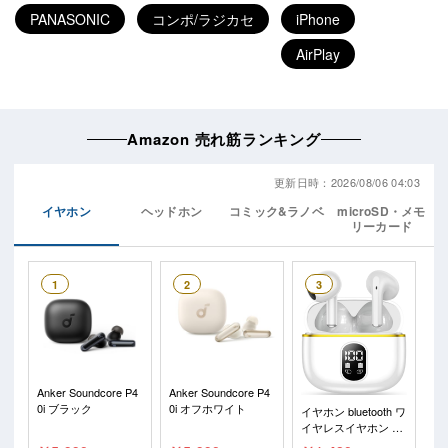
PANASONIC
コンポ/ラジカセ
iPhone
AirPlay