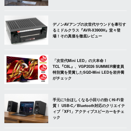
デノンAVアンプの次世代サウンドを牽引す
るミドルクラス『AVR-X3900H』堂々登
場！その真価を徹底レビュー
「次世代Mini LED」の大本命！
TCL『C8L』、VGP2026 SUMMER審査員
特別賞を受賞したSQD-Mini LEDを岩井喬
がチェック
手元に1台ほしくなる小回りの効くHi-Fi音
質！ USB-C／Bluetooth対応のクリエイテ
ィブ「XF1」アクティブスピーカーをチェ
ック