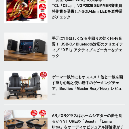
TCL『C8L』、VGP2026 SUMMER審査員
特別賞を受賞したSQD-Mini LEDを岩井喬
がチェック
手元に1台ほしくなる小回りの効くHi-Fi音
質！ USB-C／Bluetooth対応のクリエイテ
ィブ「XF1」アクティブスピーカーをチェ
ック
ゲーマー以外にもオススメ！他と一線を画
す座り心地と使い勝手のゲーミングチェ
ア、Boulies「Master Rex／Neo」レビュ
ー
AR／XRグラスはホームシアターの夢を見
るか？VITUREの「Beast」「Luma
Ultra」をオーディオビジュアル評論家がチ