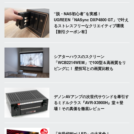
“脱・NAS初心者”を実感！
UGREEN「NASync DXP4800 GT」で叶え
るストレスフリーなクリエイティブ環境
【割引クーポン有】
シアターハウスのスクリーン
「WCB2214WEM」で100型＆高画質をリ
ビングに！ 壁投写との画質比較も
デノンAVアンプの次世代サウンドを牽引す
るミドルクラス『AVR-X3900H』堂々登
場！その真価を徹底レビュー
「次世代Mini LED」の大本命！