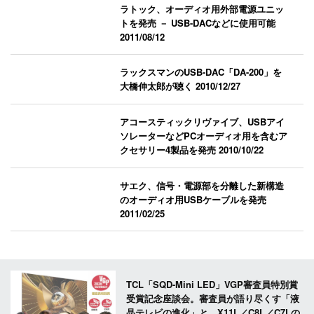
ラトック、オーディオ用外部電源ユニッ
トを発売 － USB-DACなどに使用可能
2011/08/12
ラックスマンのUSB-DAC「DA-200」を
大橋伸太郎が聴く
2010/12/27
アコースティックリヴァイブ、USBアイ
ソレーターなどPCオーディオ用を含むア
クセサリー4製品を発売
2010/10/22
サエク、信号・電源部を分離した新構造
のオーディオ用USBケーブルを発売
2011/02/25
TCL「SQD-Mini LED」VGP審査員特別賞
受賞記念座談会。審査員が語り尽くす「液
晶テレビの進化」と、X11L／C8L／C7Lの