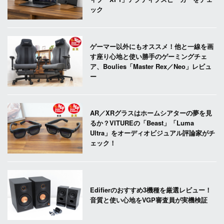
ック
ゲーマー以外にもオススメ！他と一線を画
す座り心地と使い勝手のゲーミングチェ
ア、Boulies「Master Rex／Neo」レビュ
ー
AR／XRグラスはホームシアターの夢を見
るか？VITUREの「Beast」「Luma
Ultra」をオーディオビジュアル評論家がチ
ェック！
Edifierのおすすめ3機種を厳選レビュー！
音質と使い心地をVGP審査員が実機検証