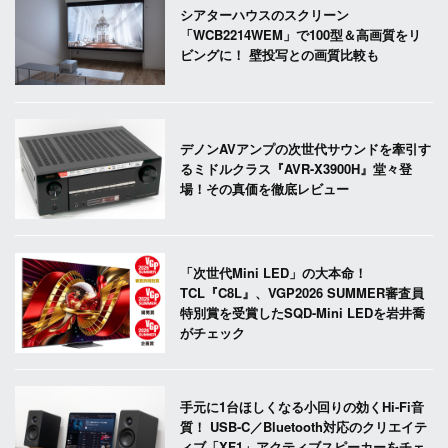
シアターハウスのスクリーン
「WCB2214WEM」で100型＆高画質をリ
ビングに！ 壁投写との画質比較も
デノンAVアンプの次世代サウンドを牽引す
るミドルクラス『AVR-X3900H』堂々登
場！その真価を徹底レビュー
「次世代Mini LED」の大本命！
TCL『C8L』、VGP2026 SUMMER審査員
特別賞を受賞したSQD-Mini LEDを岩井喬
がチェック
手元に1台ほしくなる小回りの効くHi-Fi音
質！ USB-C／Bluetooth対応のクリエイテ
ィブ「XF1」アクティブスピーカーをチェ