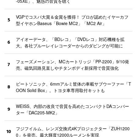
-05XE」、魅惑の音質を聴く
VGPでコスパ大賞＆金賞を獲得！ プロが認めたイヤーカフ
5
型イヤホンBaseus「Bowie MC2」「MC2 Air」
アイオーデータ、「BDレコ」「DVDレコ」対応機種を拡
6
大。各社ブルーレイレコーダーからのダビングが可能に
フェーズメーション、MCカートリッジ「PP-2200」9/10発
7
売。磁気回路見直しやチタンボディ新採用で音質強化
ビートソニック、6mmアルミ筐体の車載サブウーファー「T
8
OON Solid Box」。トヨタ車専用取付キットも
WEISS、内部の改良で音質を高めたコンパクトDAコンバー
9
ター「DAC205-MK2」
フジフイルム、レンズ交換式4Kプロジェクター「ZUH1200
10
0」を発売。最大輝度12000ルーメンを実現