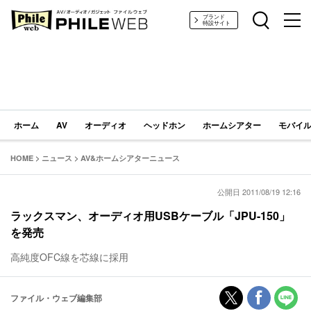
PHILE WEB｜AV/オーディオ/ガジェット
ブランド
特設サイト
ホーム
AV
オーディオ
ヘッドホン
ホームシアター
モバイル
HOME
>
ニュース
>
AV&ホームシアターニュース
公開日 2011/08/19 12:16
ラックスマン、オーディオ用USBケーブル「JPU-150」
を発売
高純度OFC線を芯線に採用
ファイル・ウェブ編集部