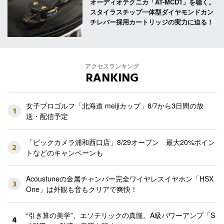
オーディオテクニカ「AT-MCD1」を聴く。
スタイラスチップ一体型ダイヤモンドカン
チレバー採用カートリッジの実力に迫る！
アクセスランキング
RANKING
女子プロゴルフ「北海道 meijiカップ」8/7から3日間の放
1
送・配信予定
「ビックカメラ浦和西口店」8/29オープン 最大20%ポイン
2
トなどのキャンペーンも
Acoustuneの金属チャンバー完全ワイヤレスイヤホン「HSX
3
One」は外観も音もクリアで爽快！
“引き算の美学”、エソテリックの真髄。A級パワーアンプ「S
4