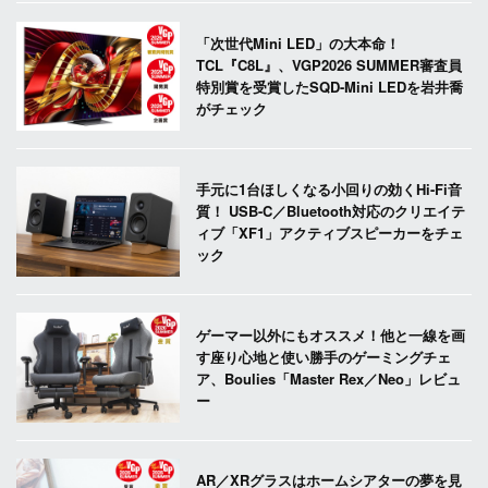
「次世代Mini LED」の大本命！
TCL『C8L』、VGP2026 SUMMER審査員
特別賞を受賞したSQD-Mini LEDを岩井喬
がチェック
手元に1台ほしくなる小回りの効くHi-Fi音
質！ USB-C／Bluetooth対応のクリエイテ
ィブ「XF1」アクティブスピーカーをチェ
ック
ゲーマー以外にもオススメ！他と一線を画
す座り心地と使い勝手のゲーミングチェ
ア、Boulies「Master Rex／Neo」レビュ
ー
AR／XRグラスはホームシアターの夢を見