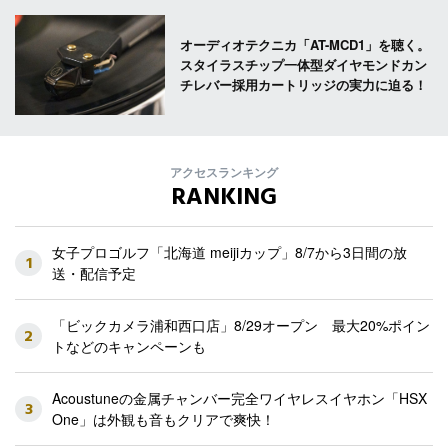
オーディオテクニカ「AT-MCD1」を聴く。
スタイラスチップ一体型ダイヤモンドカン
チレバー採用カートリッジの実力に迫る！
アクセスランキング
RANKING
女子プロゴルフ「北海道 meijiカップ」8/7から3日間の放
1
送・配信予定
「ビックカメラ浦和西口店」8/29オープン 最大20%ポイン
2
トなどのキャンペーンも
Acoustuneの金属チャンバー完全ワイヤレスイヤホン「HSX
3
One」は外観も音もクリアで爽快！