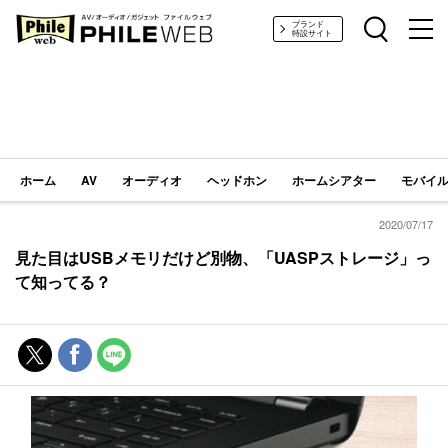
PHILE WEB｜AV/オーディオ/ガジェット
ブランド
特設サイト
ホーム
AV
オーディオ
ヘッドホン
ホームシアター
モバイル
2020/07/17
見た目はUSBメモリだけど別物、「UASPストレージ」っ
て知ってる？