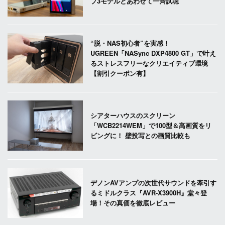
プ3モデルとあわせて一斉試聴
“脱・NAS初心者”を実感！
UGREEN「NASync DXP4800 GT」で叶え
るストレスフリーなクリエイティブ環境
【割引クーポン有】
シアターハウスのスクリーン
「WCB2214WEM」で100型＆高画質をリ
ビングに！ 壁投写との画質比較も
デノンAVアンプの次世代サウンドを牽引す
るミドルクラス『AVR-X3900H』堂々登
場！その真価を徹底レビュー