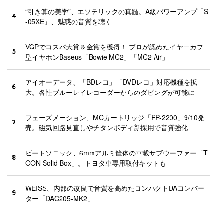
“引き算の美学”、エソテリックの真髄。A級パワーアンプ「S
4
-05XE」、魅惑の音質を聴く
VGPでコスパ大賞＆金賞を獲得！ プロが認めたイヤーカフ
5
型イヤホンBaseus「Bowie MC2」「MC2 Air」
アイオーデータ、「BDレコ」「DVDレコ」対応機種を拡
6
大。各社ブルーレイレコーダーからのダビングが可能に
フェーズメーション、MCカートリッジ「PP-2200」9/10発
7
売。磁気回路見直しやチタンボディ新採用で音質強化
ビートソニック、6mmアルミ筐体の車載サブウーファー「T
8
OON Solid Box」。トヨタ車専用取付キットも
WEISS、内部の改良で音質を高めたコンパクトDAコンバー
9
ター「DAC205-MK2」