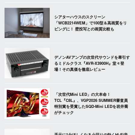
シアターハウスのスクリーン
「WCB2214WEM」で100型＆高画質をリ
ビングに！ 壁投写との画質比較も
デノンAVアンプの次世代サウンドを牽引す
るミドルクラス『AVR-X3900H』堂々登
場！その真価を徹底レビュー
「次世代Mini LED」の大本命！
TCL『C8L』、VGP2026 SUMMER審査員
特別賞を受賞したSQD-Mini LEDを岩井喬
がチェック
手元に1台ほしくなる小回りの効くHi-Fi音