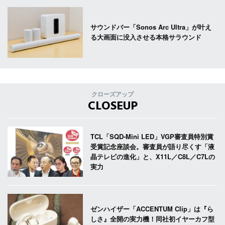
サウンドバー「Sonos Arc Ultra」が叶え
る大画面に没入させる本格サラウンド
クローズアップ
CLOSEUP
TCL「SQD-Mini LED」VGP審査員特別賞
受賞記念座談会。審査員が語り尽くす「液
晶テレビの進化」と、X11L／C8L／C7Lの
実力
ゼンハイザー「ACCENTUM Clip」は『ら
しさ』全開の実力機！同社初イヤーカフ型