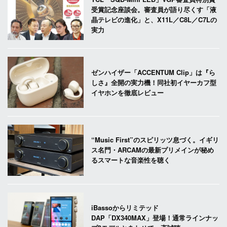
受賞記念座談会。審査員が語り尽くす「液
晶テレビの進化」と、X11L／C8L／C7Lの
実力
ゼンハイザー「ACCENTUM Clip」は『ら
しさ』全開の実力機！同社初イヤーカフ型
イヤホンを徹底レビュー
“Music First”のスピリッツ息づく。イギリ
ス名門・ARCAMの最新プリメインが秘め
るスマートな音楽性を聴く
iBassoからリミテッド
DAP「DX340MAX」登場！通常ラインナッ