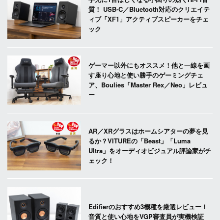
質！ USB-C／Bluetooth対応のクリエイテ
ィブ「XF1」アクティブスピーカーをチェ
ック
ゲーマー以外にもオススメ！他と一線を画
す座り心地と使い勝手のゲーミングチェ
ア、Boulies「Master Rex／Neo」レビュ
ー
AR／XRグラスはホームシアターの夢を見
るか？VITUREの「Beast」「Luma
Ultra」をオーディオビジュアル評論家がチ
ェック！
Edifierのおすすめ3機種を厳選レビュー！
音質と使い心地をVGP審査員が実機検証