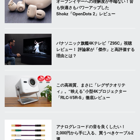
オープンイヤーへの理解度が半端ない！音
も快適さもパワーアップした
Shokz「OpenDots 2」レビュー
パナソニック旗艦4Kテレビ「Z95C」視聴
レビュー！ 評論家が「傑作」と高評価する
理由とは？
この高画質、まさに「レグザクオリテ
ィ」。“映える”小型4Kプロジェクター
「RLC-V5R-S」徹底レビュー
アナログレコードの音を良くしたい！
2,000円から手に入る、買うべきケーブル2
選