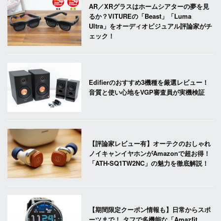
AR／XRグラスはホームシアターの夢を見
るか？VITUREの「Beast」「Luma
Ultra」をオーディオビジュアル評論家がチ
ェック！
Edifierのおすすめ3機種を厳選レビュー！
音質と使い心地をVGP審査員が実機検証
【評論家レビュー有】オーテクのおしゃれ
ノイキャンイヤホンがAmazonで超お得！
「ATH-SQ1TW2NC」の魅力を徹底解説！
【期間限定クーポン情報も】日常からスポ
ーツまで！ タフで多機能な「Amazfit