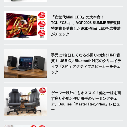
「次世代Mini LED」の大本命！
TCL『C8L』、VGP2026 SUMMER審査員
特別賞を受賞したSQD-Mini LEDを岩井喬
がチェック
手元に1台ほしくなる小回りの効くHi-Fi音
質！ USB-C／Bluetooth対応のクリエイテ
ィブ「XF1」アクティブスピーカーをチェ
ック
ゲーマー以外にもオススメ！他と一線を画
す座り心地と使い勝手のゲーミングチェ
ア、Boulies「Master Rex／Neo」レビュ
ー