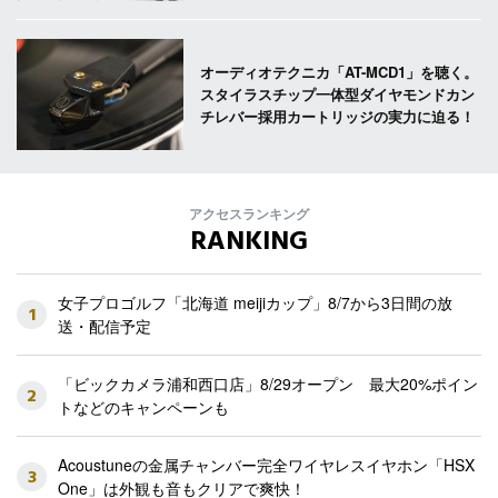
オーディオテクニカ「AT-MCD1」を聴く。
スタイラスチップ一体型ダイヤモンドカン
チレバー採用カートリッジの実力に迫る！
アクセスランキング
RANKING
女子プロゴルフ「北海道 meijiカップ」8/7から3日間の放
1
送・配信予定
「ビックカメラ浦和西口店」8/29オープン 最大20%ポイン
2
トなどのキャンペーンも
Acoustuneの金属チャンバー完全ワイヤレスイヤホン「HSX
3
One」は外観も音もクリアで爽快！