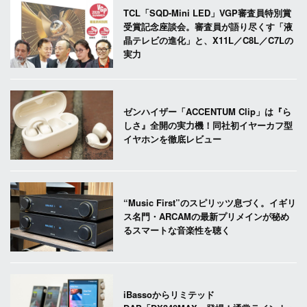
TCL「SQD-Mini LED」VGP審査員特別賞
受賞記念座談会。審査員が語り尽くす「液
晶テレビの進化」と、X11L／C8L／C7Lの
実力
ゼンハイザー「ACCENTUM Clip」は『ら
しさ』全開の実力機！同社初イヤーカフ型
イヤホンを徹底レビュー
“Music First”のスピリッツ息づく。イギリ
ス名門・ARCAMの最新プリメインが秘め
るスマートな音楽性を聴く
iBassoからリミテッド