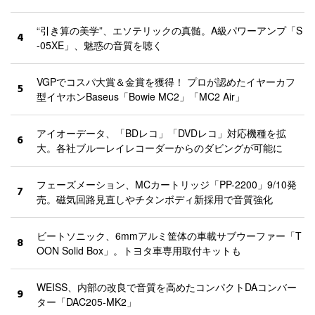
“引き算の美学”、エソテリックの真髄。A級パワーアンプ「S
4
-05XE」、魅惑の音質を聴く
VGPでコスパ大賞＆金賞を獲得！ プロが認めたイヤーカフ
5
型イヤホンBaseus「Bowie MC2」「MC2 Air」
アイオーデータ、「BDレコ」「DVDレコ」対応機種を拡
6
大。各社ブルーレイレコーダーからのダビングが可能に
フェーズメーション、MCカートリッジ「PP-2200」9/10発
7
売。磁気回路見直しやチタンボディ新採用で音質強化
ビートソニック、6mmアルミ筐体の車載サブウーファー「T
8
OON Solid Box」。トヨタ車専用取付キットも
WEISS、内部の改良で音質を高めたコンパクトDAコンバー
9
ター「DAC205-MK2」