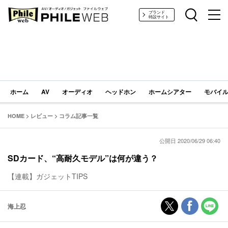
PHILE WEB｜AV/オーディオ/ガジェット
ブランド
特設サイト
ホーム
AV
オーディオ
ヘッドホン
ホームシアター
モバイル
HOME
>
レビュー
>
コラム記事一覧
公開日 2020/06/29 06:40
SDカード、“高耐久モデル”は何が違う？
【連載】ガジェットTIPS
海上忍