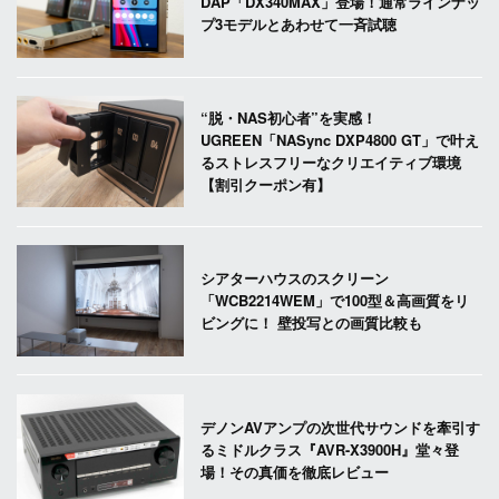
DAP「DX340MAX」登場！通常ラインナッ
プ3モデルとあわせて一斉試聴
“脱・NAS初心者”を実感！
UGREEN「NASync DXP4800 GT」で叶え
るストレスフリーなクリエイティブ環境
【割引クーポン有】
シアターハウスのスクリーン
「WCB2214WEM」で100型＆高画質をリ
ビングに！ 壁投写との画質比較も
デノンAVアンプの次世代サウンドを牽引す
るミドルクラス『AVR-X3900H』堂々登
場！その真価を徹底レビュー