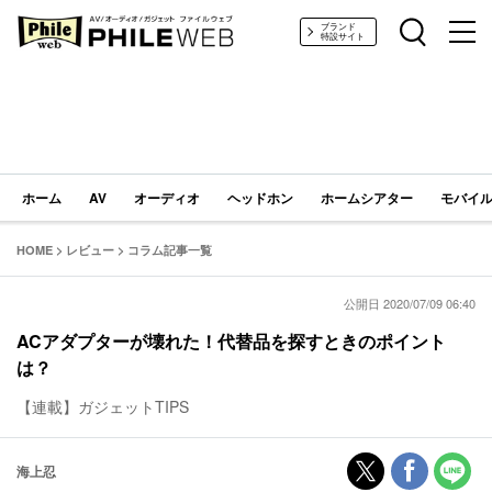
PHILE WEB｜AV/オーディオ/ガジェット
ブランド
特設サイト
ホーム
AV
オーディオ
ヘッドホン
ホームシアター
モバイル
HOME
>
レビュー
>
コラム記事一覧
公開日 2020/07/09 06:40
ACアダプターが壊れた！代替品を探すときのポイント
は？
【連載】ガジェットTIPS
海上忍