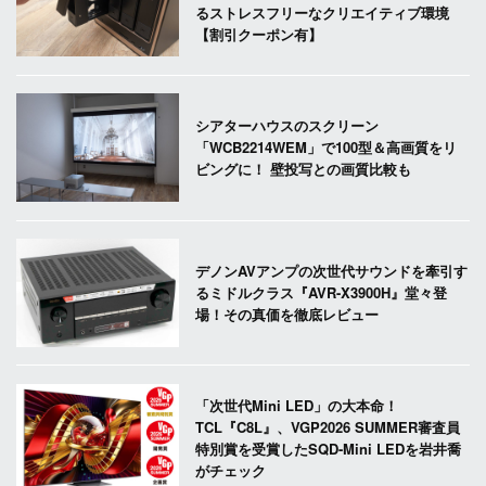
るストレスフリーなクリエイティブ環境
【割引クーポン有】
シアターハウスのスクリーン
「WCB2214WEM」で100型＆高画質をリ
ビングに！ 壁投写との画質比較も
デノンAVアンプの次世代サウンドを牽引す
るミドルクラス『AVR-X3900H』堂々登
場！その真価を徹底レビュー
「次世代Mini LED」の大本命！
TCL『C8L』、VGP2026 SUMMER審査員
特別賞を受賞したSQD-Mini LEDを岩井喬
がチェック