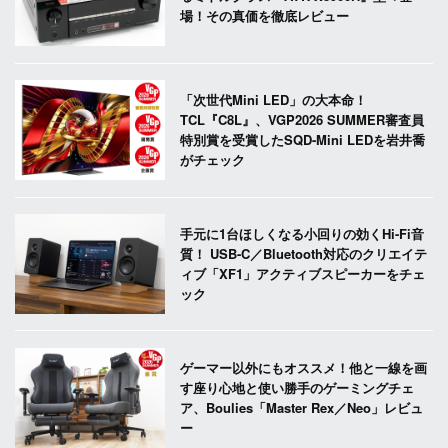
場！その真価を徹底レビュー
「次世代Mini LED」の大本命！
TCL『C8L』、VGP2026 SUMMER審査員
特別賞を受賞したSQD-Mini LEDを岩井喬
がチェック
手元に1台ほしくなる小回りの効くHi-Fi音
質！ USB-C／Bluetooth対応のクリエイテ
ィブ「XF1」アクティブスピーカーをチェ
ック
ゲーマー以外にもオススメ！他と一線を画
す座り心地と使い勝手のゲーミングチェ
ア、Boulies「Master Rex／Neo」レビュ
ー