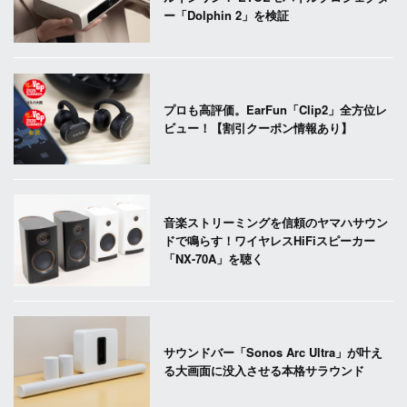
ー「Dolphin 2」を検証
プロも高評価。EarFun「Clip2」全方位レ
ビュー！【割引クーポン情報あり】
音楽ストリーミングを信頼のヤマハサウン
ドで鳴らす！ワイヤレスHiFiスピーカー
「NX-70A」を聴く
サウンドバー「Sonos Arc Ultra」が叶え
る大画面に没入させる本格サラウンド