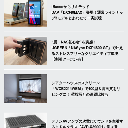
iBassoからリミテッド
DAP「DX340MAX」登場！通常ラインナッ
プ3モデルとあわせて一斉試聴
“脱・NAS初心者”を実感！
UGREEN「NASync DXP4800 GT」で叶え
るストレスフリーなクリエイティブ環境
【割引クーポン有】
シアターハウスのスクリーン
「WCB2214WEM」で100型＆高画質をリ
ビングに！ 壁投写との画質比較も
デノンAVアンプの次世代サウンドを牽引す
るミドルクラス『AVR-X3900H』堂々登