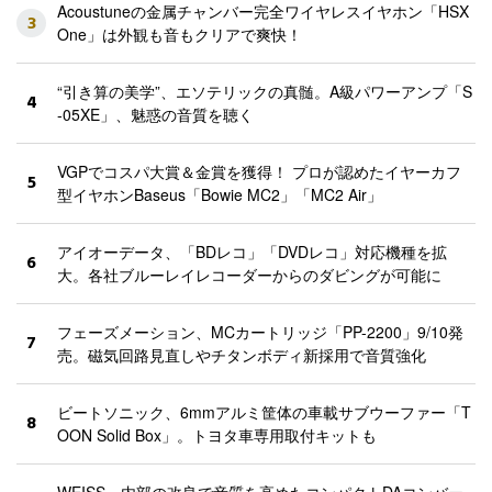
Acoustuneの金属チャンバー完全ワイヤレスイヤホン「HSX
3
One」は外観も音もクリアで爽快！
“引き算の美学”、エソテリックの真髄。A級パワーアンプ「S
4
-05XE」、魅惑の音質を聴く
VGPでコスパ大賞＆金賞を獲得！ プロが認めたイヤーカフ
5
型イヤホンBaseus「Bowie MC2」「MC2 Air」
アイオーデータ、「BDレコ」「DVDレコ」対応機種を拡
6
大。各社ブルーレイレコーダーからのダビングが可能に
フェーズメーション、MCカートリッジ「PP-2200」9/10発
7
売。磁気回路見直しやチタンボディ新採用で音質強化
ビートソニック、6mmアルミ筐体の車載サブウーファー「T
8
OON Solid Box」。トヨタ車専用取付キットも
WEISS、内部の改良で音質を高めたコンパクトDAコンバー