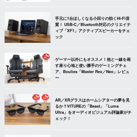
手元に1台ほしくなる小回りの効くHi-Fi音
質！ USB-C／Bluetooth対応のクリエイテ
ィブ「XF1」アクティブスピーカーをチェ
ック
ゲーマー以外にもオススメ！他と一線を画
す座り心地と使い勝手のゲーミングチェ
ア、Boulies「Master Rex／Neo」レビュ
ー
AR／XRグラスはホームシアターの夢を見
るか？VITUREの「Beast」「Luma
Ultra」をオーディオビジュアル評論家がチ
ェック！