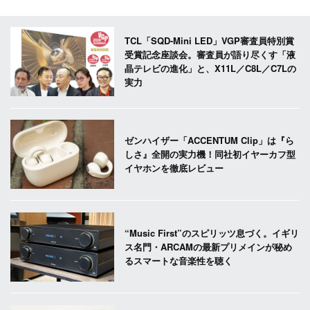
TCL「SQD-Mini LED」VGP審査員特別賞
受賞記念座談会。審査員が語り尽くす「液
晶テレビの進化」と、X11L／C8L／C7Lの
実力
ゼンハイザー「ACCENTUM Clip」は『ら
しさ』全開の実力機！同社初イヤーカフ型
イヤホンを徹底レビュー
“Music First”のスピリッツ息づく。イギリ
ス名門・ARCAMの最新プリメインが秘め
るスマートな音楽性を聴く