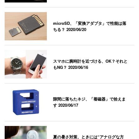
microSD、「変換アダプタ」で性能は落
ちる？
2020/06/20
スマホに腕時計を近づける、OK？それと
もNG？
2020/06/16
隙間に落ちたネジ、「着磁器」で拾えま
す
2020/06/17
夏の暑さ対策、ときには“アナログな方