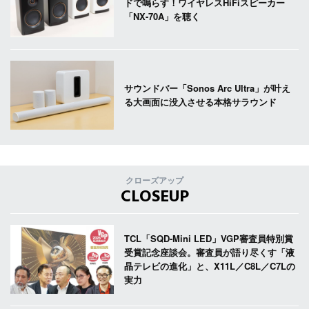
ドで鳴らす！ワイヤレスHiFiスピーカー
「NX-70A」を聴く
サウンドバー「Sonos Arc Ultra」が叶え
る大画面に没入させる本格サラウンド
クローズアップ
CLOSEUP
TCL「SQD-Mini LED」VGP審査員特別賞
受賞記念座談会。審査員が語り尽くす「液
晶テレビの進化」と、X11L／C8L／C7Lの
実力