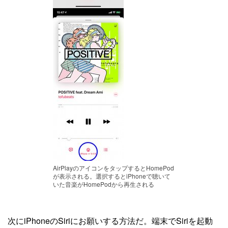
AirPlayのアイコンをタップするとHomePod
が表示される。選択するとiPhoneで聴いて
いた音楽がHomePodから再生される
次にiPhoneのSiriにお願いする方法だ。端末でSiriを起動