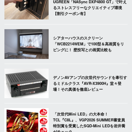
UGREEN「NASync DXP4800 GT」で叶え
るストレスフリーなクリエイティブ環境
【割引クーポン有】
シアターハウスのスクリーン
「WCB2214WEM」で100型＆高画質をリ
ビングに！ 壁投写との画質比較も
デノンAVアンプの次世代サウンドを牽引す
るミドルクラス『AVR-X3900H』堂々登
場！その真価を徹底レビュー
「次世代Mini LED」の大本命！
TCL『C8L』、VGP2026 SUMMER審査員
特別賞を受賞したSQD-Mini LEDを岩井喬
がチェック