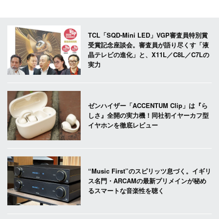
TCL「SQD-Mini LED」VGP審査員特別賞
受賞記念座談会。審査員が語り尽くす「液
晶テレビの進化」と、X11L／C8L／C7Lの
実力
ゼンハイザー「ACCENTUM Clip」は『ら
しさ』全開の実力機！同社初イヤーカフ型
イヤホンを徹底レビュー
“Music First”のスピリッツ息づく。イギリ
ス名門・ARCAMの最新プリメインが秘め
るスマートな音楽性を聴く