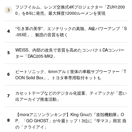
フジフイルム、レンズ交換式4Kプロジェクター「ZUH1200
3
0」を8/6に発売。最大輝度12000ルーメンを実現
“引き算の美学”、エソテリックの真髄。A級パワーアンプ「S
4
-05XE」、魅惑の音質を聴く
WEISS、内部の改良で音質を高めたコンパクトDAコンバー
5
ター「DAC205-MK2」
ビートソニック、6mmアルミ筐体の車載サブウーファー「T
6
OON Solid Box」。トヨタ車専用取付キットも
カセットテープなどのデジタル化提案、ティアックが「思い
7
出アーカイブ推進活動」
【moraアニソンランキング】King Gnuの『攻殻機動隊』O
8
P、「GO GHOST」が今週トップ！3位に『学マス』雨宮 燕
の「クライアイ」