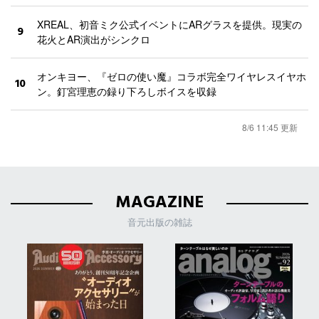
XREAL、初音ミク公式イベントにARグラスを提供。現実の
9
花火とAR演出がシンクロ
オンキヨー、『ゼロの使い魔』コラボ完全ワイヤレスイヤホ
10
ン。釘宮理恵の録り下ろしボイスを収録
8/6 11:45 更新
MAGAZINE
音元出版の雑誌