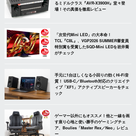
るミドルクラス『AVR-X3900H』堂々登
場！その真価を徹底レビュー
「次世代Mini LED」の大本命！
TCL『C8L』、VGP2026 SUMMER審査員
特別賞を受賞したSQD-Mini LEDを岩井喬
がチェック
手元に1台ほしくなる小回りの効くHi-Fi音
質！ USB-C／Bluetooth対応のクリエイテ
ィブ「XF1」アクティブスピーカーをチェ
ック
ゲーマー以外にもオススメ！他と一線を画
す座り心地と使い勝手のゲーミングチェ
ア、Boulies「Master Rex／Neo」レビュ
ー