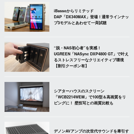
iBassoからリミテッド
DAP「DX340MAX」登場！通常ラインナッ
プ3モデルとあわせて一斉試聴
“脱・NAS初心者”を実感！
UGREEN「NASync DXP4800 GT」で叶え
るストレスフリーなクリエイティブ環境
【割引クーポン有】
シアターハウスのスクリーン
「WCB2214WEM」で100型＆高画質をリ
ビングに！ 壁投写との画質比較も
デノンAVアンプの次世代サウンドを牽引す