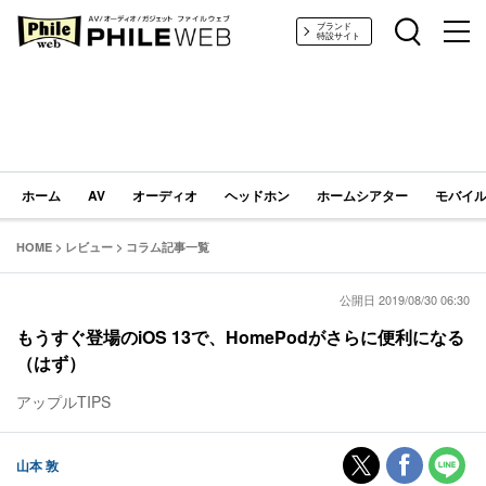
PHILE WEB｜AV/オーディオ/ガジェット
ブランド
特設サイト
ホーム
AV
オーディオ
ヘッドホン
ホームシアター
モバイル
HOME
>
レビュー
>
コラム記事一覧
公開日 2019/08/30 06:30
もうすぐ登場のiOS 13で、HomePodがさらに便利になる
（はず）
アップルTIPS
山本 敦