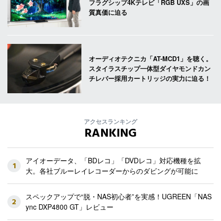
フラグシップ4Kテレビ「RGB UXS」の画
質真価に迫る
オーディオテクニカ「AT-MCD1」を聴く。
スタイラスチップ一体型ダイヤモンドカン
チレバー採用カートリッジの実力に迫る！
アクセスランキング
RANKING
アイオーデータ、「BDレコ」「DVDレコ」対応機種を拡
1
大。各社ブルーレイレコーダーからのダビングが可能に
スペックアップで“脱・NAS初心者”を実感！UGREEN「NAS
2
ync DXP4800 GT」レビュー