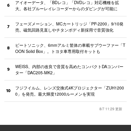
アイオーデータ、「BDレコ」「DVDレコ」対応機種を拡
6
大。各社ブルーレイレコーダーからのダビングが可能に
フェーズメーション、MCカートリッジ「PP-2200」9/10発
7
売。磁気回路見直しやチタンボディ新採用で音質強化
ビートソニック、6mmアルミ筐体の車載サブウーファー「T
8
OON Solid Box」。トヨタ車専用取付キットも
WEISS、内部の改良で音質を高めたコンパクトDAコンバー
9
ター「DAC205-MK2」
フジフイルム、レンズ交換式4Kプロジェクター「ZUH1200
10
0」を発売。最大輝度12000ルーメンを実現
8/7 11:29 更新