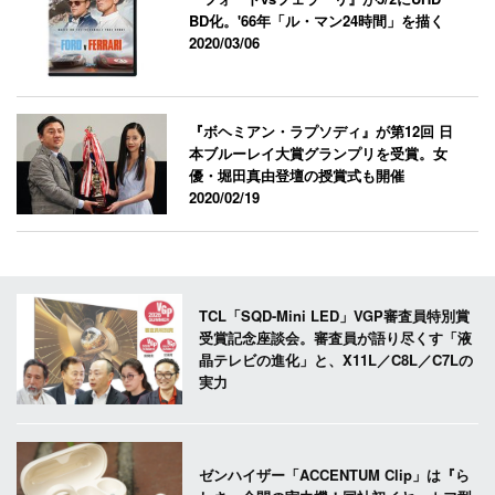
BD化。'66年「ル・マン24時間」を描く
2020/03/06
『ボヘミアン・ラプソディ』が第12回 日
本ブルーレイ大賞グランプリを受賞。女
優・堀田真由登壇の授賞式も開催
2020/02/19
TCL「SQD-Mini LED」VGP審査員特別賞
受賞記念座談会。審査員が語り尽くす「液
晶テレビの進化」と、X11L／C8L／C7Lの
実力
ゼンハイザー「ACCENTUM Clip」は『ら