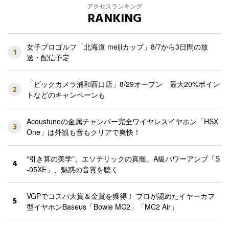
アクセスランキング
RANKING
女子プロゴルフ「北海道 meijiカップ」8/7から3日間の放
1
送・配信予定
「ビックカメラ浦和西口店」8/29オープン 最大20%ポイン
2
トなどのキャンペーンも
Acoustuneの金属チャンバー完全ワイヤレスイヤホン「HSX
3
One」は外観も音もクリアで爽快！
“引き算の美学”、エソテリックの真髄。A級パワーアンプ「S
4
-05XE」、魅惑の音質を聴く
VGPでコスパ大賞＆金賞を獲得！ プロが認めたイヤーカフ
5
型イヤホンBaseus「Bowie MC2」「MC2 Air」