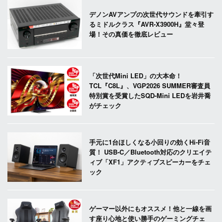
デノンAVアンプの次世代サウンドを牽引す
るミドルクラス『AVR-X3900H』堂々登
場！その真価を徹底レビュー
「次世代Mini LED」の大本命！
TCL『C8L』、VGP2026 SUMMER審査員
特別賞を受賞したSQD-Mini LEDを岩井喬
がチェック
手元に1台ほしくなる小回りの効くHi-Fi音
質！ USB-C／Bluetooth対応のクリエイテ
ィブ「XF1」アクティブスピーカーをチェ
ック
ゲーマー以外にもオススメ！他と一線を画
す座り心地と使い勝手のゲーミングチェ