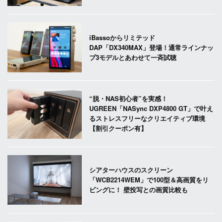
iBassoからリミテッド
DAP「DX340MAX」登場！通常ラインナッ
プ3モデルとあわせて一斉試聴
“脱・NAS初心者”を実感！
UGREEN「NASync DXP4800 GT」で叶え
るストレスフリーなクリエイティブ環境
【割引クーポン有】
シアターハウスのスクリーン
「WCB2214WEM」で100型＆高画質をリ
ビングに！ 壁投写との画質比較も