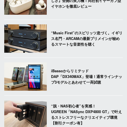
しさ』全開の実力機！同社初イヤーカフ型
イヤホンを徹底レビュー
“Music First”のスピリッツ息づく。イギリ
ス名門・ARCAMの最新プリメインが秘め
るスマートな音楽性を聴く
iBassoからリミテッド
DAP「DX340MAX」登場！通常ラインナッ
プ3モデルとあわせて一斉試聴
“脱・NAS初心者”を実感！
UGREEN「NASync DXP4800 GT」で叶え
るストレスフリーなクリエイティブ環境
【割引クーポン有】