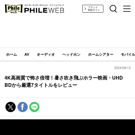
PHILE WEB｜AV/オーディオ/ガジェット
ブランド
特設サイト
ホーム
AV
オーディオ
ヘッドホン
ホームシアター
モバイル
2024/08/13
4K高画質で怖さ倍増！暑さ吹き飛ぶホラー映画・UHD
BDから厳選7タイトルをレビュー