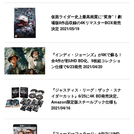
仮面ライダー史上最高画質に“変身”！劇
場版8作品収録の4KリマスターBOX発売
決定
2021/05/19
『インディ・ジョーンズ』が4Kで蘇る！
全4作が初UHD BD化、9枚組コレクショ
ン仕様で6/23発売
2021/04/20
『ジャスティス・リーグ：ザック・スナ
イダーカット』6/25に4K BD発売決定。
Amazon限定版スチールブック仕様も
2021/04/16
『フォードvsフェラーリ』が5/2にUHD