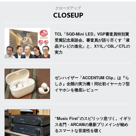
クローズアップ
CLOSEUP
TCL「SQD-Mini LED」VGP審査員特別賞
受賞記念座談会。審査員が語り尽くす「液
晶テレビの進化」と、X11L／C8L／C7Lの
実力
ゼンハイザー「ACCENTUM Clip」は『ら
しさ』全開の実力機！同社初イヤーカフ型
イヤホンを徹底レビュー
“Music First”のスピリッツ息づく。イギリ
ス名門・ARCAMの最新プリメインが秘め
るスマートな音楽性を聴く