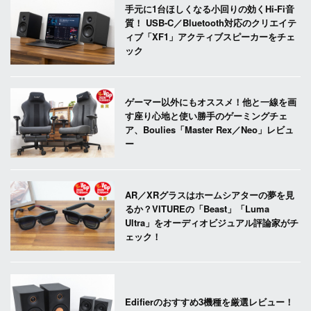
手元に1台ほしくなる小回りの効くHi-Fi音
質！ USB-C／Bluetooth対応のクリエイテ
ィブ「XF1」アクティブスピーカーをチェ
ック
ゲーマー以外にもオススメ！他と一線を画
す座り心地と使い勝手のゲーミングチェ
ア、Boulies「Master Rex／Neo」レビュ
ー
AR／XRグラスはホームシアターの夢を見
るか？VITUREの「Beast」「Luma
Ultra」をオーディオビジュアル評論家がチ
ェック！
Edifierのおすすめ3機種を厳選レビュー！