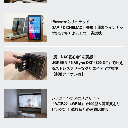
iBassoからリミテッド
DAP「DX340MAX」登場！通常ラインナッ
プ3モデルとあわせて一斉試聴
“脱・NAS初心者”を実感！
UGREEN「NASync DXP4800 GT」で叶え
るストレスフリーなクリエイティブ環境
【割引クーポン有】
シアターハウスのスクリーン
「WCB2214WEM」で100型＆高画質をリ
ビングに！ 壁投写との画質比較も