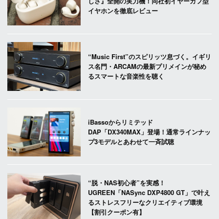
しさ』全開の実力機！同社初イヤーカフ型
イヤホンを徹底レビュー
“Music First”のスピリッツ息づく。イギリ
ス名門・ARCAMの最新プリメインが秘め
るスマートな音楽性を聴く
iBassoからリミテッド
DAP「DX340MAX」登場！通常ラインナッ
プ3モデルとあわせて一斉試聴
“脱・NAS初心者”を実感！
UGREEN「NASync DXP4800 GT」で叶え
るストレスフリーなクリエイティブ環境
【割引クーポン有】