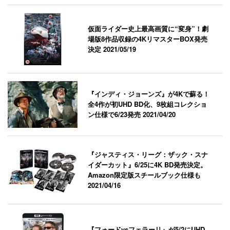
仮面ライダー史上最高画質に“変身”！劇
場版8作品収録の4KリマスターBOX発売
決定
2021/05/19
『インディ・ジョーンズ』が4Kで蘇る！
全4作が初UHD BD化、9枚組コレクショ
ン仕様で6/23発売
2021/04/20
『ジャスティス・リーグ：ザック・スナ
イダーカット』6/25に4K BD発売決定。
Amazon限定版スチールブック仕様も
2021/04/16
『フォードvsフェラーリ』が5/2にUHD