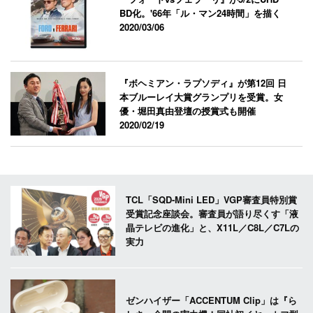
BD化。'66年「ル・マン24時間」を描く
2020/03/06
『ボヘミアン・ラプソディ』が第12回 日
本ブルーレイ大賞グランプリを受賞。女
優・堀田真由登壇の授賞式も開催
2020/02/19
TCL「SQD-Mini LED」VGP審査員特別賞
受賞記念座談会。審査員が語り尽くす「液
晶テレビの進化」と、X11L／C8L／C7Lの
実力
ゼンハイザー「ACCENTUM Clip」は『ら