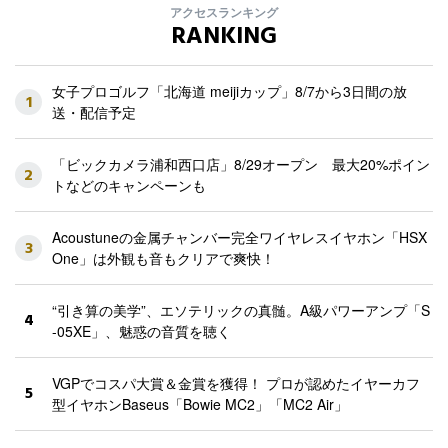
アクセスランキング
RANKING
女子プロゴルフ「北海道 meijiカップ」8/7から3日間の放
1
送・配信予定
「ビックカメラ浦和西口店」8/29オープン 最大20%ポイン
2
トなどのキャンペーンも
Acoustuneの金属チャンバー完全ワイヤレスイヤホン「HSX
3
One」は外観も音もクリアで爽快！
“引き算の美学”、エソテリックの真髄。A級パワーアンプ「S
4
-05XE」、魅惑の音質を聴く
VGPでコスパ大賞＆金賞を獲得！ プロが認めたイヤーカフ
5
型イヤホンBaseus「Bowie MC2」「MC2 Air」