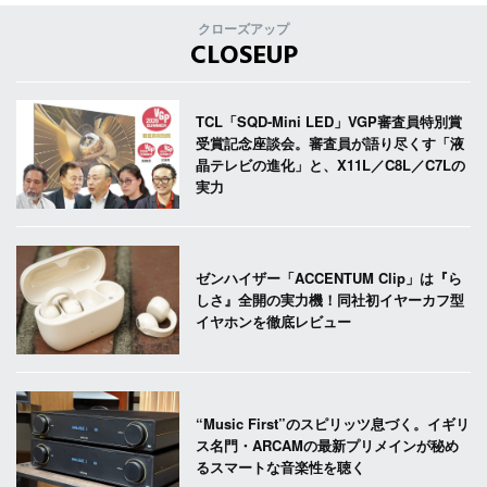
クローズアップ
CLOSEUP
TCL「SQD-Mini LED」VGP審査員特別賞
受賞記念座談会。審査員が語り尽くす「液
晶テレビの進化」と、X11L／C8L／C7Lの
実力
ゼンハイザー「ACCENTUM Clip」は『ら
しさ』全開の実力機！同社初イヤーカフ型
イヤホンを徹底レビュー
“Music First”のスピリッツ息づく。イギリ
ス名門・ARCAMの最新プリメインが秘め
るスマートな音楽性を聴く