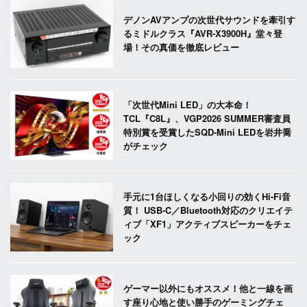
デノンAVアンプの次世代サウンドを牽引す
るミドルクラス『AVR-X3900H』堂々登
場！その真価を徹底レビュー
「次世代Mini LED」の大本命！
TCL『C8L』、VGP2026 SUMMER審査員
特別賞を受賞したSQD-Mini LEDを岩井喬
がチェック
手元に1台ほしくなる小回りの効くHi-Fi音
質！ USB-C／Bluetooth対応のクリエイテ
ィブ「XF1」アクティブスピーカーをチェ
ック
ゲーマー以外にもオススメ！他と一線を画
す座り心地と使い勝手のゲーミングチェ