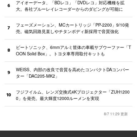
アイオーデータ、「BDレコ」「DVDレコ」対応機種を拡
6
大。各社ブルーレイレコーダーからのダビングが可能に
フェーズメーション、MCカートリッジ「PP-2200」9/10発
7
売。磁気回路見直しやチタンボディ新採用で音質強化
ビートソニック、6mmアルミ筐体の車載サブウーファー「T
8
OON Solid Box」。トヨタ車専用取付キットも
WEISS、内部の改良で音質を高めたコンパクトDAコンバー
9
ター「DAC205-MK2」
フジフイルム、レンズ交換式4Kプロジェクター「ZUH1200
10
0」を発売。最大輝度12000ルーメンを実現
8/7 11:29 更新