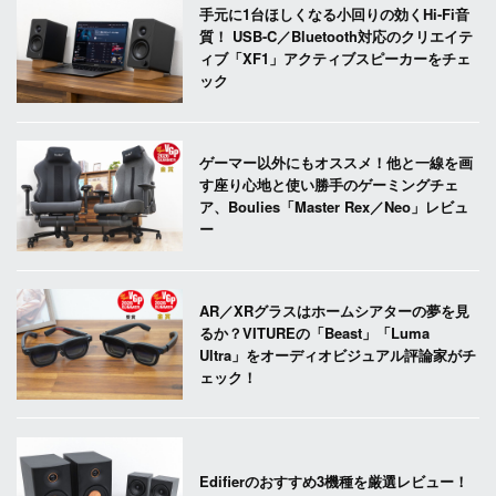
手元に1台ほしくなる小回りの効くHi-Fi音
質！ USB-C／Bluetooth対応のクリエイテ
ィブ「XF1」アクティブスピーカーをチェ
ック
ゲーマー以外にもオススメ！他と一線を画
す座り心地と使い勝手のゲーミングチェ
ア、Boulies「Master Rex／Neo」レビュ
ー
AR／XRグラスはホームシアターの夢を見
るか？VITUREの「Beast」「Luma
Ultra」をオーディオビジュアル評論家がチ
ェック！
Edifierのおすすめ3機種を厳選レビュー！